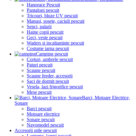
Hanorace Pescuit
Pantaloni pescuit
Tricouri, bluze UV pescuit
Manusi, sosete, caciuli pescuit
Sepci, palarii
Haine copii pescuit
Geci, veste pescuit
Waders si incaltaminte pescuit
Costume iarna pescuit
Camping pescuit
Corturi, umbrele pescuit
Paturi pescuit
Scaune pescuit
Scaune feeder, accesorii
Saci de dormit pescuit
Vesela, lazi frigorifice pescuit
Mese pescuit
Barci, Motoare Electrice,
Sonare
Barci pescuit
Motoare electrice
Sonare pescuit
Navomodel pescuit
Accesorii utile pescuit
Lanterne, lampi pescuit