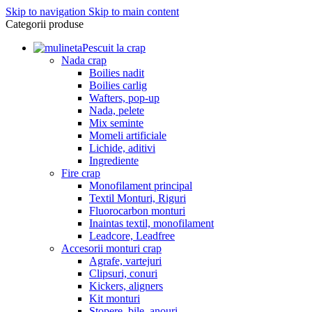
Skip to navigation
Skip to main content
Categorii produse
Pescuit la crap
Nada crap
Boilies nadit
Boilies carlig
Wafters, pop-up
Nada, pelete
Mix seminte
Momeli artificiale
Lichide, aditivi
Ingrediente
Fire crap
Monofilament principal
Textil Monturi, Riguri
Fluorocarbon monturi
Inaintas textil, monofilament
Leadcore, Leadfree
Accesorii monturi crap
Agrafe, vartejuri
Clipsuri, conuri
Kickers, aligners
Kit monturi
Stopere, bile, anouri