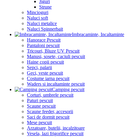
Jiguri
Strune
Mincioguri
Naluci soft
Naluci metalice
Naluci Spinnerbait
Imbracaminte, Incaltaminte
Hanorace Pescuit
Pantaloni pescuit
Tricouri, Bluze UV Pescuit
Manusi, sosete, caciuli pescuit
Haine copii pescuit
Sepci, palarii
Geci, veste pescuit
Costume iarna pescuit
Waders si incaltaminte pescuit
Camping pescuit
Corturi, umbrele pescuit
Paturi pescuit
Scaune pescuit
Scaune feeder, accesorii
Saci de dormit pescuit
Mese pescuit
Arzatoare, butelii, incalzitoare
Vesela, lazi frigorifice pescuit