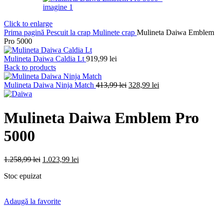
Click to enlarge
Prima pagină
Pescuit la crap
Mulinete crap
Mulineta Daiwa Emblem
Pro 5000
Mulineta Daiwa Caldia Lt
919,99
lei
Back to products
Prețul
Prețul
Mulineta Daiwa Ninja Match
413,99
lei
328,99
lei
inițial
curent
a
este:
fost:
328,99 lei.
Mulineta Daiwa Emblem Pro
413,99 lei.
5000
Prețul
Prețul
1.258,99
lei
1.023,99
lei
inițial
curent
Stoc epuizat
a
este:
fost:
1.023,99 lei.
1.258,99 lei.
Adaugă la favorite