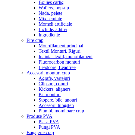
Boilies carlig
Wafters, pop-up
Nada, pelete
Mix seminte
Momeli artificiale
Lichide, aditivi
Ingrediente
Fire crap
Monofilament principal
Textil Monturi, Riguri
Inaintas textil, monofilament
Fluorocarbon monturi
Leadcore, Leadfree
Accesorii monturi crap
Agrafe, vartejuri
Clipsuri, conuri
Kickers, aligners
Kit monturi
Stopere, bile, anouri
Accesorii tungsten
Plumbi, momitoare crap
Produse PVA
Plasa PVA
Pungi PVA
Bagajerie crap