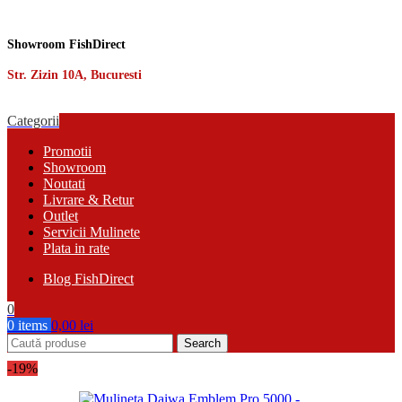
Showroom FishDirect
Str. Zizin 10A, Bucuresti
Categorii
Promotii
Showroom
Noutati
Livrare & Retur
Outlet
Servicii Mulinete
Plata in rate
Blog FishDirect
0
0
items
0,00
lei
Search
-19%