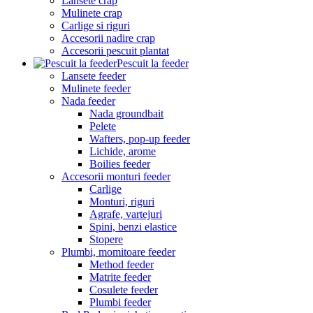
Lansete crap
Mulinete crap
Carlige si riguri
Accesorii nadire crap
Accesorii pescuit plantat
Pescuit la feeder
Lansete feeder
Mulinete feeder
Nada feeder
Nada groundbait
Pelete
Wafters, pop-up feeder
Lichide, arome
Boilies feeder
Accesorii monturi feeder
Carlige
Monturi, riguri
Agrafe, vartejuri
Spini, benzi elastice
Stopere
Plumbi, momitoare feeder
Method feeder
Matrite feeder
Cosulete feeder
Plumbi feeder