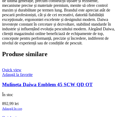
de ultimă generație, precum construcții ușoare și rezistente,
mecanisme precise și materiale premium, menite să ofere control
maxim și durabilitate pe termen lung. Brandul este apreciat atât de
pescarii profesioniști, cât și de cei recreativi, datorită fiabilității
excepționale, ergonomiei excelente și designului modern. Daiwa
investește constant în cercetare și dezvoltare, stabilind standarde în
industrie și influențând evoluția pescuitului modern. Alegând Daiwa,
clienții magazinului online beneficiază de echipamente de top,
concepute pentru performanță, precizie și încredere, indiferent de
nivelul de experiență sau de condițiile de pescuit.
Produse similare
Quick view
Adaugă la favorite
Mulineta Daiwa Emblem 45 SCW QD OT
În stoc
892,99
lei
Adaugă în coș