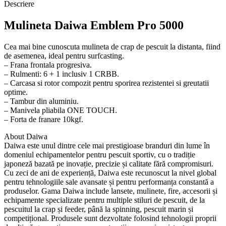
Descriere
Mulineta Daiwa Emblem Pro 5000
Cea mai bine cunoscuta mulineta de crap de pescuit la distanta, fiind
de asemenea, ideal pentru surfcasting.
– Frana frontala progresiva.
– Rulmenti: 6 + 1 inclusiv 1 CRBB.
– Carcasa si rotor compozit pentru sporirea rezistentei si greutatii
optime.
– Tambur din aluminiu.
– Manivela pliabila ONE TOUCH.
– Forta de franare 10kgf.
About Daiwa
Daiwa este unul dintre cele mai prestigioase branduri din lume în
domeniul echipamentelor pentru pescuit sportiv, cu o tradiție
japoneză bazată pe inovație, precizie și calitate fără compromisuri.
Cu zeci de ani de experiență, Daiwa este recunoscut la nivel global
pentru tehnologiile sale avansate și pentru performanța constantă a
produselor. Gama Daiwa include lansete, mulinete, fire, accesorii și
echipamente specializate pentru multiple stiluri de pescuit, de la
pescuitul la crap și feeder, până la spinning, pescuit marin și
competițional. Produsele sunt dezvoltate folosind tehnologii proprii