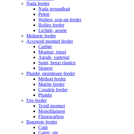
Nada feeder
Nada groundbait
Pelete
Wafters, pop-up feeder
Boilies feeder
Lichide, arome
Mulinete feeder
Accesorii monturi feeder
Carlige
Monturi, riguri
Agrafe, vartejuri
Spini, benzi elastice
Stopere
Plumbi, momitoare feeder
Method feeder
Matrite feeder
Cosulete feeder
Plumbi
Fire feeder
Textil monturi
Monofilament
Fluorocarbon
Bagajerie feeder
Cutii
Galeti, site