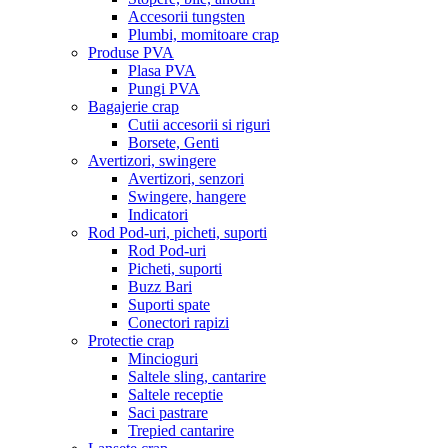
Accesorii tungsten
Plumbi, momitoare crap
Produse PVA
Plasa PVA
Pungi PVA
Bagajerie crap
Cutii accesorii si riguri
Borsete, Genti
Avertizori, swingere
Avertizori, senzori
Swingere, hangere
Indicatori
Rod Pod-uri, picheti, suporti
Rod Pod-uri
Picheti, suporti
Buzz Bari
Suporti spate
Conectori rapizi
Protectie crap
Mincioguri
Saltele sling, cantarire
Saltele receptie
Saci pastrare
Trepied cantarire