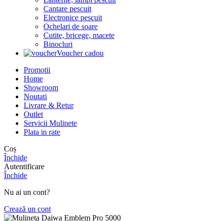
Cantare pescuit
Electronice pescuit
Ochelari de soare
Cutite, bricege, macete
Binocluri
Voucher cadou
Promotii
Home
Showroom
Noutati
Livrare & Retur
Outlet
Servicii Mulinete
Plata in rate
Coș
Închide
Autentificare
Închide
Nu ai un cont?
Crează un cont