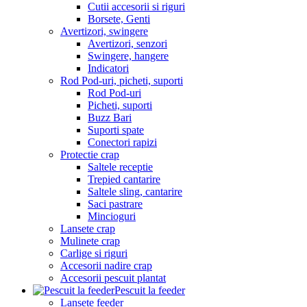
Cutii accesorii si riguri
Borsete, Genti
Avertizori, swingere
Avertizori, senzori
Swingere, hangere
Indicatori
Rod Pod-uri, picheti, suporti
Rod Pod-uri
Picheti, suporti
Buzz Bari
Suporti spate
Conectori rapizi
Protectie crap
Saltele receptie
Trepied cantarire
Saltele sling, cantarire
Saci pastrare
Mincioguri
Lansete crap
Mulinete crap
Carlige si riguri
Accesorii nadire crap
Accesorii pescuit plantat
Pescuit la feeder
Lansete feeder