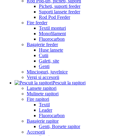
Rod Pod-uri, picheti, suporti
Picheti, suporti feeder
Suporti lansete feeder
Rod Pod Feeder
Fire feeder
Textil monturi
Monofilament
Fluorocarbon
Bagajerie feeder
Huse lansete
Cutii
Galeti, site
Genti
Mincioguri, juvelnice
Vergi si accesorii
Pescuit la rapitori
Lansete rapitori
Mulinete rapitori
Fire rapitori
Textil
Leader
Fluorocarbon
Bagajerie rapitor
Genti, Borsete rapitor
Accesorii