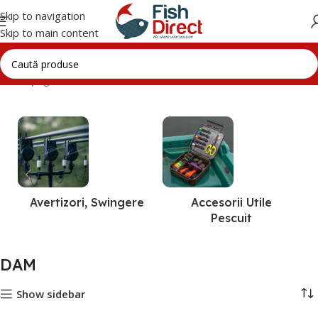
Skip to navigation
Skip to main content
Prima pagină
DAM
Avertizori, Swingere
Accesorii Utile
Pescuit
DAM
Show sidebar