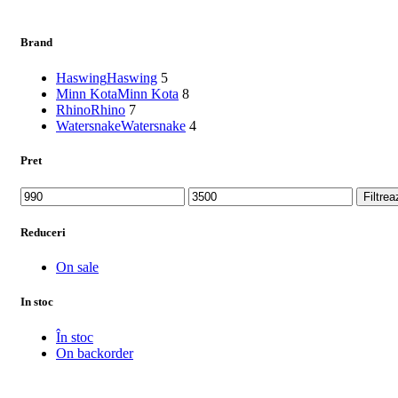
mai
recente
Brand
Haswing
Haswing
5
Minn Kota
Minn Kota
8
Rhino
Rhino
7
Watersnake
Watersnake
4
Pret
Preț
Preț
Filtrea
minim
maxim
Reduceri
On sale
In stoc
În stoc
On backorder