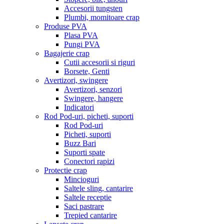
Accesorii tungsten
Plumbi, momitoare crap
Produse PVA
Plasa PVA
Pungi PVA
Bagajerie crap
Cutii accesorii si riguri
Borsete, Genti
Avertizori, swingere
Avertizori, senzori
Swingere, hangere
Indicatori
Rod Pod-uri, picheti, suporti
Rod Pod-uri
Picheti, suporti
Buzz Bari
Suporti spate
Conectori rapizi
Protectie crap
Mincioguri
Saltele sling, cantarire
Saltele receptie
Saci pastrare
Trepied cantarire