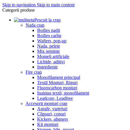
Skip to navigation
Skip to main content
Categorii produse
Pescuit la crap
Nada crap
Boilies nadit
Boilies carlig
Wafters, pop-up
Nada, pelete
Mix seminte
Momeli artificiale
Lichide, aditivi
Ingrediente
Fire crap
Monofilament principal
Textil Monturi, Riguri
Fluorocarbon monturi
Inaintas textil, monofilament
Leadcore, Leadfree
Accesorii monturi crap
Agrafe, vartejuri
Clipsuri, conuri
Kickers, aligners
Kit monturi
Stopere, bile, anouri