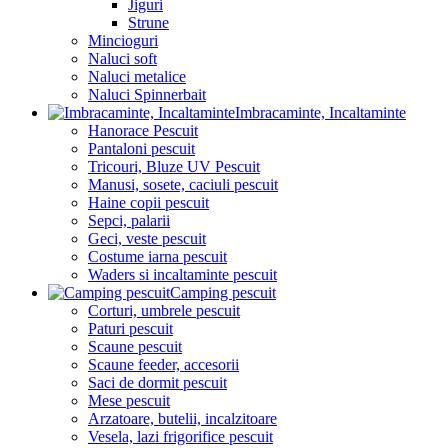
Jiguri
Strune
Mincioguri
Naluci soft
Naluci metalice
Naluci Spinnerbait
Imbracaminte, Incaltaminte
Hanorace Pescuit
Pantaloni pescuit
Tricouri, Bluze UV Pescuit
Manusi, sosete, caciuli pescuit
Haine copii pescuit
Sepci, palarii
Geci, veste pescuit
Costume iarna pescuit
Waders si incaltaminte pescuit
Camping pescuit
Corturi, umbrele pescuit
Paturi pescuit
Scaune pescuit
Scaune feeder, accesorii
Saci de dormit pescuit
Mese pescuit
Arzatoare, butelii, incalzitoare
Vesela, lazi frigorifice pescuit