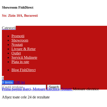
Showroom FishDirect
Str. Zizin 10A, Bucuresti
Categorii
Promotii
Showroom
Noutati
Livrare & Retur
Outlet
Servicii Mulinete
Plata in rate
Blog FishDirect
0
0
items
0,00
lei
Search
Prima pagină
Barci, Motoare Electrice, Sonare
Motoare electrice
Sortat
Afișez toate cele 24 de rezultate
după
cele