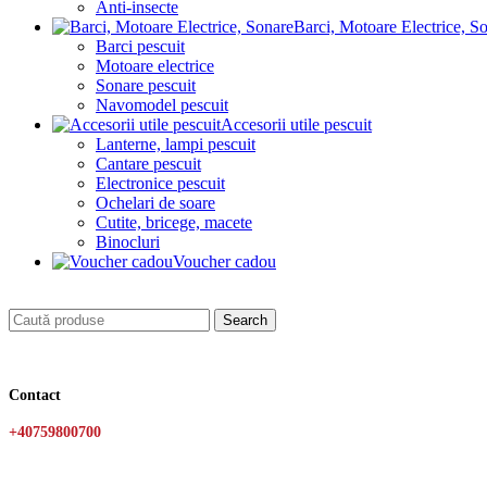
Anti-insecte
Barci, Motoare Electrice, S
Barci pescuit
Motoare electrice
Sonare pescuit
Navomodel pescuit
Accesorii utile pescuit
Lanterne, lampi pescuit
Cantare pescuit
Electronice pescuit
Ochelari de soare
Cutite, bricege, macete
Binocluri
Voucher cadou
Search
Contact
+40759800700