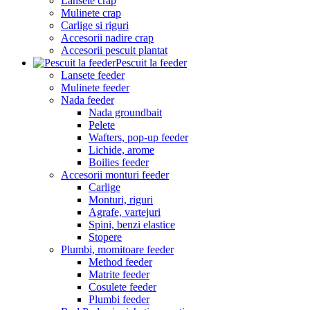
Lansete crap
Mulinete crap
Carlige si riguri
Accesorii nadire crap
Accesorii pescuit plantat
Pescuit la feeder
Lansete feeder
Mulinete feeder
Nada feeder
Nada groundbait
Pelete
Wafters, pop-up feeder
Lichide, arome
Boilies feeder
Accesorii monturi feeder
Carlige
Monturi, riguri
Agrafe, vartejuri
Spini, benzi elastice
Stopere
Plumbi, momitoare feeder
Method feeder
Matrite feeder
Cosulete feeder
Plumbi feeder