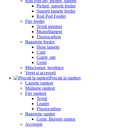
Rod Pod-uri, picheti, suporti
Picheti, suporti feeder
Suporti lansete feeder
Rod Pod Feeder
Fire feeder
Textil monturi
Monofilament
Fluorocarbon
Bagajerie feeder
Huse lansete
Cutii
Galeti, site
Genti
Mincioguri, juvelnice
Vergi si accesorii
Pescuit la rapitori
Lansete rapitori
Mulinete rapitori
Fire rapitori
Textil
Leader
Fluorocarbon
Bagajerie rapitor
Genti, Borsete rapitor
Accesorii