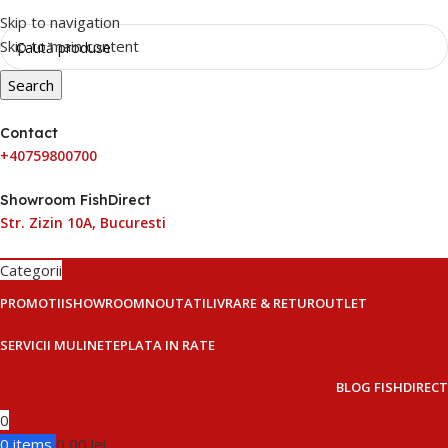
Skip to navigation
Skip to main content
Search
Contact
+40759800700
Showroom FishDirect
Str. Zizin 10A, Bucuresti
Categorii
PROMOTII
SHOWROOM
NOUTATI
LIVRARE & RETUR
OUTLET
SERVICII MULINETE
PLATA IN RATE
BLOG FISHDIRECT
0
0
items
0,00
lei