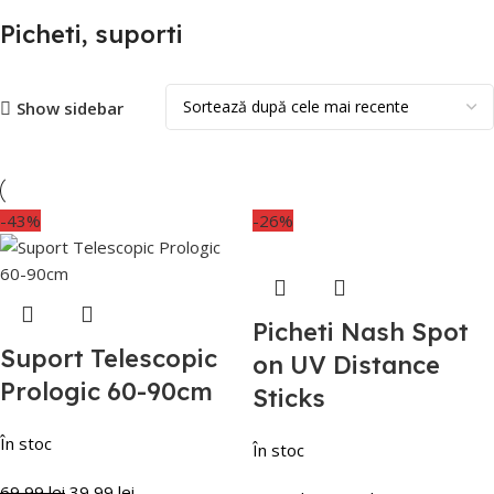
Picheti, suporti
Show sidebar
-43%
-26%
Picheti Nash Spot
Suport Telescopic
on UV Distance
Prologic 60-90cm
Sticks
În stoc
În stoc
69,99
lei
39,99
lei