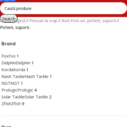
Search
Prima pagină
Pescuit la crap
Rod Pod-uri, picheti, suporti
Picheti, suporti
Brand
Fox
Fox
1
Delphin
Delphin
1
Korda
Korda
1
Nash Tackle
Nash Tackle
1
NGT
NGT
1
Prologic
Prologic
4
Solar Tackle
Solar Tackle
2
Zfish
Zfish
9