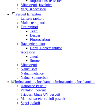
Suporti lansete feeder
Mincioguri, juvelnice
Vergi si accesorii
Pescuit la rapitori
Lansete rapitori
Mulinete rapitori
Fire rapitori
Textil
Leader
Fluorocarbon
Bagajerie rapitor
Genti, Borsete rapitor
Accesorii
Jiguri
Strune
Mincioguri
Naluci soft
Naluci metalice
Naluci Spinnerbait
Imbracaminte, Incaltaminte
Hanorace Pescuit
Pantaloni pescuit
Tricouri, bluze UV pescuit
Manusi, sosete, caciuli pescuit
Sepci, palarii