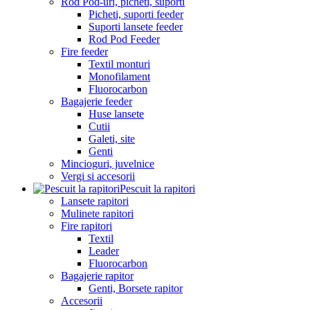
Rod Pod-uri, picheti, suporti
Picheti, suporti feeder
Suporti lansete feeder
Rod Pod Feeder
Fire feeder
Textil monturi
Monofilament
Fluorocarbon
Bagajerie feeder
Huse lansete
Cutii
Galeti, site
Genti
Mincioguri, juvelnice
Vergi si accesorii
Pescuit la rapitori
Lansete rapitori
Mulinete rapitori
Fire rapitori
Textil
Leader
Fluorocarbon
Bagajerie rapitor
Genti, Borsete rapitor
Accesorii