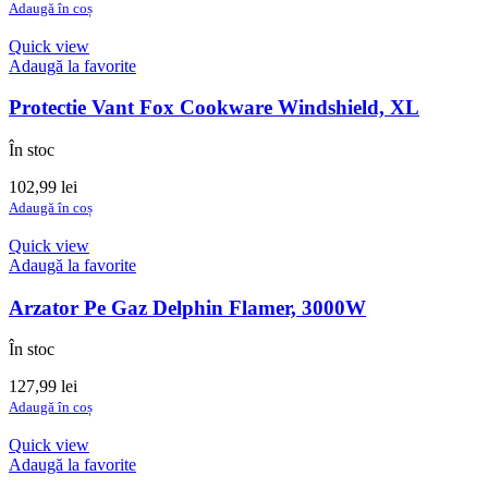
inițial
curent
Adaugă în coș
a
este:
fost:
119,99 lei.
Quick view
159,99 lei.
Adaugă la favorite
Protectie Vant Fox Cookware Windshield, XL
În stoc
102,99
lei
Adaugă în coș
Quick view
Adaugă la favorite
Arzator Pe Gaz Delphin Flamer, 3000W
În stoc
127,99
lei
Adaugă în coș
Quick view
Adaugă la favorite