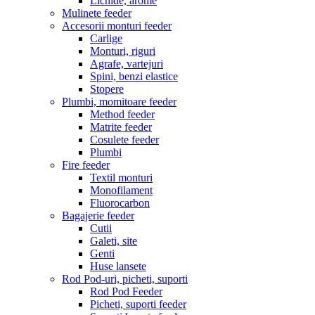
Lichide, arome
Mulinete feeder
Accesorii monturi feeder
Carlige
Monturi, riguri
Agrafe, vartejuri
Spini, benzi elastice
Stopere
Plumbi, momitoare feeder
Method feeder
Matrite feeder
Cosulete feeder
Plumbi
Fire feeder
Textil monturi
Monofilament
Fluorocarbon
Bagajerie feeder
Cutii
Galeti, site
Genti
Huse lansete
Rod Pod-uri, picheti, suporti
Rod Pod Feeder
Picheti, suporti feeder