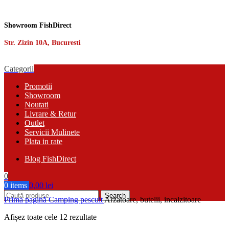
Showroom FishDirect
Str. Zizin 10A, Bucuresti
Categorii
Promotii
Showroom
Noutati
Livrare & Retur
Outlet
Servicii Mulinete
Plata in rate
Blog FishDirect
0
0
items
0,00
lei
Search
Prima pagină
Camping pescuit
Arzatoare, butelii, incalzitoare
Sortat
Afișez toate cele 12 rezultate
după