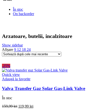
În stoc
On backorder
Arzatoare, butelii, incalzitoare
Show sidebar
Afișare
9
12
18
24
-25%
Quick view
Adaugă la favorite
Valva Transfer Gaz Solar Gas-Link Valve
În stoc
Prețul
Prețul
159,99
lei
119,99
lei