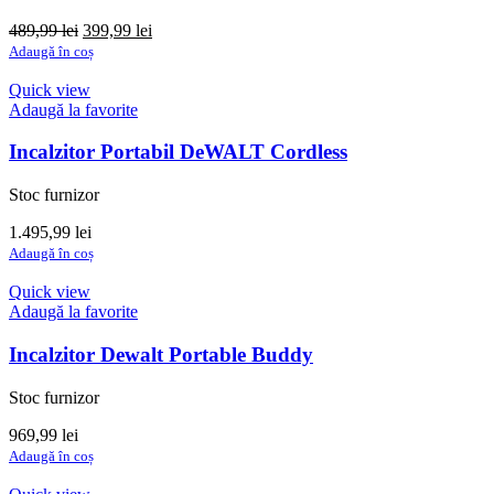
Prețul
Prețul
489,99
lei
399,99
lei
inițial
curent
Adaugă în coș
a
este:
fost:
399,99 lei.
Quick view
489,99 lei.
Adaugă la favorite
Incalzitor Portabil DeWALT Cordless
Stoc furnizor
1.495,99
lei
Adaugă în coș
Quick view
Adaugă la favorite
Incalzitor Dewalt Portable Buddy
Stoc furnizor
969,99
lei
Adaugă în coș