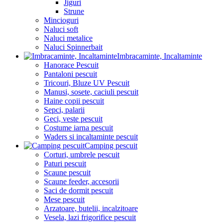
Jiguri
Strune
Mincioguri
Naluci soft
Naluci metalice
Naluci Spinnerbait
Imbracaminte, Incaltaminte
Hanorace Pescuit
Pantaloni pescuit
Tricouri, Bluze UV Pescuit
Manusi, sosete, caciuli pescuit
Haine copii pescuit
Sepci, palarii
Geci, veste pescuit
Costume iarna pescuit
Waders si incaltaminte pescuit
Camping pescuit
Corturi, umbrele pescuit
Paturi pescuit
Scaune pescuit
Scaune feeder, accesorii
Saci de dormit pescuit
Mese pescuit
Arzatoare, butelii, incalzitoare
Vesela, lazi frigorifice pescuit