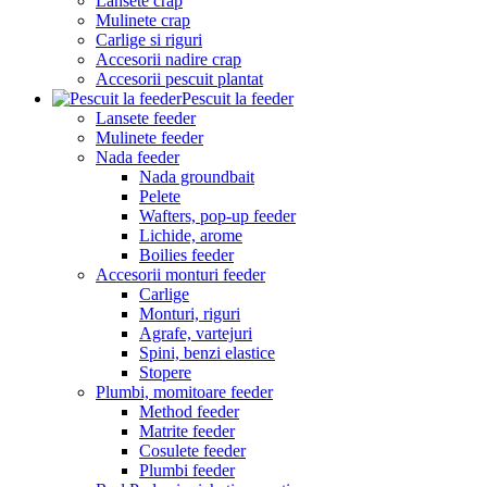
Lansete crap
Mulinete crap
Carlige si riguri
Accesorii nadire crap
Accesorii pescuit plantat
Pescuit la feeder
Lansete feeder
Mulinete feeder
Nada feeder
Nada groundbait
Pelete
Wafters, pop-up feeder
Lichide, arome
Boilies feeder
Accesorii monturi feeder
Carlige
Monturi, riguri
Agrafe, vartejuri
Spini, benzi elastice
Stopere
Plumbi, momitoare feeder
Method feeder
Matrite feeder
Cosulete feeder
Plumbi feeder