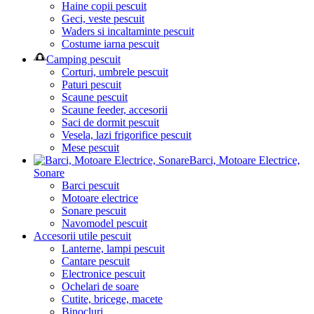
Haine copii pescuit
Geci, veste pescuit
Waders si incaltaminte pescuit
Costume iarna pescuit
Camping pescuit
Corturi, umbrele pescuit
Paturi pescuit
Scaune pescuit
Scaune feeder, accesorii
Saci de dormit pescuit
Vesela, lazi frigorifice pescuit
Mese pescuit
Barci, Motoare Electrice,
Sonare
Barci pescuit
Motoare electrice
Sonare pescuit
Navomodel pescuit
Accesorii utile pescuit
Lanterne, lampi pescuit
Cantare pescuit
Electronice pescuit
Ochelari de soare
Cutite, bricege, macete
Binocluri