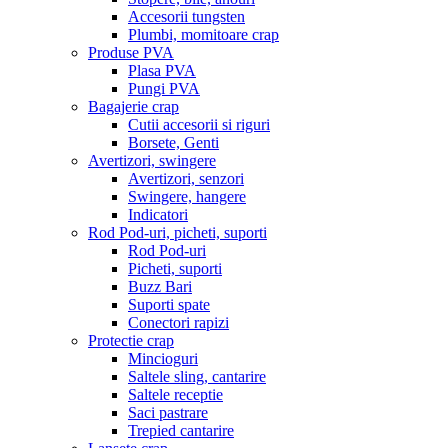
Accesorii tungsten
Plumbi, momitoare crap
Produse PVA
Plasa PVA
Pungi PVA
Bagajerie crap
Cutii accesorii si riguri
Borsete, Genti
Avertizori, swingere
Avertizori, senzori
Swingere, hangere
Indicatori
Rod Pod-uri, picheti, suporti
Rod Pod-uri
Picheti, suporti
Buzz Bari
Suporti spate
Conectori rapizi
Protectie crap
Mincioguri
Saltele sling, cantarire
Saltele receptie
Saci pastrare
Trepied cantarire