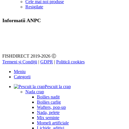
Cele mai noi produse
Resigilate
Informatii ANPC
FISHDIRECT 2019-2026 Ⓒ
Termeni și Condiții
|
GDPR
|
Politică cookies
Meniu
Categorii
Pescuit la crap
Nada crap
Boilies nadit
Boilies carlig
Wafters, pop-up
Nada, pelete
Mix seminte
Momeli artificiale
Lichide, aditivi