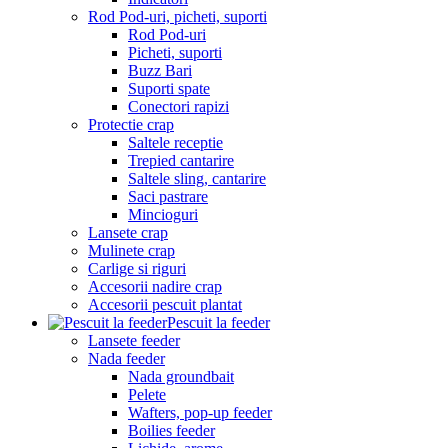
Rod Pod-uri, picheti, suporti
Rod Pod-uri
Picheti, suporti
Buzz Bari
Suporti spate
Conectori rapizi
Protectie crap
Saltele receptie
Trepied cantarire
Saltele sling, cantarire
Saci pastrare
Mincioguri
Lansete crap
Mulinete crap
Carlige si riguri
Accesorii nadire crap
Accesorii pescuit plantat
Pescuit la feeder
Lansete feeder
Nada feeder
Nada groundbait
Pelete
Wafters, pop-up feeder
Boilies feeder