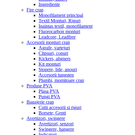
Ingrediente
Fire crap
Monofilament principal
Textil Monturi, Riguri
Inaintas textil, monofilament
Fluorocarbon monturi
Leadcore, Leadfree
Accesorii monturi crap
Agrafe, vartejuri
Clipsuri, conuri
Kickers, aligners
Kit monturi
Stopere, bile, anouri
Accesorii tungsten
Plumbi, momitoare crap
Produse PVA
Plasa PVA
Pungi PVA
Bagajerie crap
Cutii accesorii si riguri
Borsete, Genti
Avertizori, swingere
Avertizori, senzori
Swingere, hangere
Indicatori