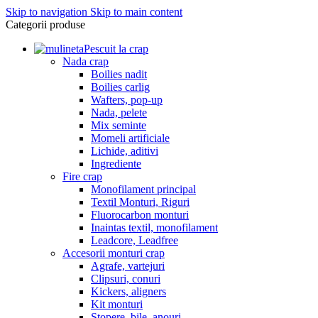
Skip to navigation
Skip to main content
Categorii produse
Pescuit la crap
Nada crap
Boilies nadit
Boilies carlig
Wafters, pop-up
Nada, pelete
Mix seminte
Momeli artificiale
Lichide, aditivi
Ingrediente
Fire crap
Monofilament principal
Textil Monturi, Riguri
Fluorocarbon monturi
Inaintas textil, monofilament
Leadcore, Leadfree
Accesorii monturi crap
Agrafe, vartejuri
Clipsuri, conuri
Kickers, aligners
Kit monturi
Stopere, bile, anouri