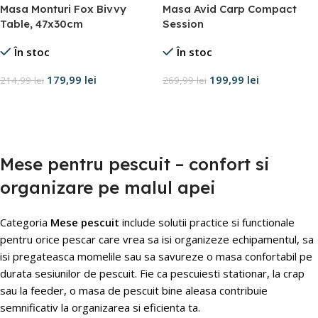
Masa Monturi Fox Bivvy
Masa Avid Carp Compact
Table, 47x30cm
Session
În stoc
În stoc
179,99
lei
199,99
lei
214,99
lei
269,99
lei
Adaugă în coș
Adaugă în coș
Mese pentru pescuit – confort si
organizare pe malul apei
Categoria
Mese pescuit
include solutii practice si functionale
pentru orice pescar care vrea sa isi organizeze echipamentul, sa
isi pregateasca momelile sau sa savureze o masa confortabil pe
durata sesiunilor de pescuit. Fie ca pescuiesti stationar, la crap
sau la feeder, o masa de pescuit bine aleasa contribuie
semnificativ la organizarea si eficienta ta.