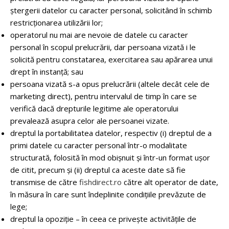
ștergerii datelor cu caracter personal, solicitând în schimb
restricționarea utilizării lor;
operatorul nu mai are nevoie de datele cu caracter
personal în scopul prelucrării, dar persoana vizată i le
solicită pentru constatarea, exercitarea sau apărarea unui
drept în instanță; sau
persoana vizată s-a opus prelucrării (altele decât cele de
marketing direct), pentru intervalul de timp în care se
verifică dacă drepturile legitime ale operatorului
prevalează asupra celor ale persoanei vizate.
dreptul la portabilitatea datelor, respectiv (i) dreptul de a
primi datele cu caracter personal într-o modalitate
structurată, folosită în mod obișnuit și într-un format ușor
de citit, precum și (ii) dreptul ca aceste date să fie
transmise de către
fishdirect.ro
către alt operator de date,
în măsura în care sunt îndeplinite condițiile prevăzute de
lege;
dreptul la opoziție – în ceea ce privește activitățile de