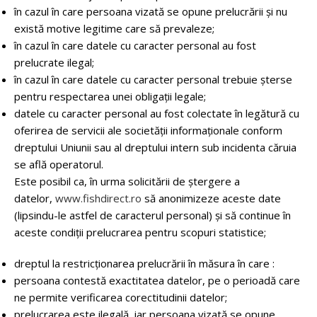
în cazul în care persoana vizată se opune prelucrării și nu
există motive legitime care să prevaleze;
în cazul în care datele cu caracter personal au fost
prelucrate ilegal;
în cazul în care datele cu caracter personal trebuie șterse
pentru respectarea unei obligații legale;
datele cu caracter personal au fost colectate în legătură cu
oferirea de servicii ale societății informaționale conform
dreptului Uniunii sau al dreptului intern sub incidenta căruia
se află operatorul.
Este posibil ca, în urma solicitării de ștergere a
datelor,
www.fishdirect.ro
să anonimizeze aceste date
(lipsindu-le astfel de caracterul personal) și să continue în
aceste condiții prelucrarea pentru scopuri statistice;
dreptul la restricționarea prelucrării în măsura în care :
persoana contestă exactitatea datelor, pe o perioadă care
ne permite verificarea corectitudinii datelor;
prelucrarea este ilegală, iar persoana vizată se opune