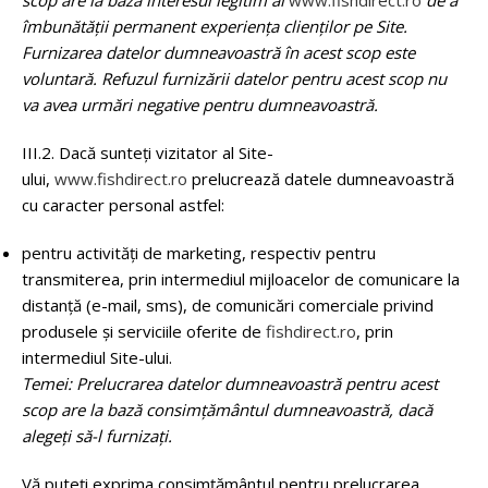
scop are la bază interesul legitim al
www.fishdirect.ro
de a
îmbunătății permanent experiența clienților pe Site.
Furnizarea datelor dumneavoastră în acest scop este
voluntară. Refuzul furnizării datelor pentru acest scop nu
va avea urmări negative pentru dumneavoastră.
III.2. Dacă sunteți vizitator al Site-
ului,
www.fishdirect.ro
prelucrează datele dumneavoastră
cu caracter personal astfel:
pentru activităţi de marketing, respectiv pentru
transmiterea, prin intermediul mijloacelor de comunicare la
distanţă (e-mail, sms), de comunicări comerciale privind
produsele şi serviciile oferite de
fishdirect.ro
, prin
intermediul Site-ului.
Temei: Prelucrarea datelor dumneavoastră pentru acest
scop are la bază consimțământul dumneavoastră, dacă
alegeți să-l furnizați.
Vă puteți exprima consimțământul pentru prelucrarea