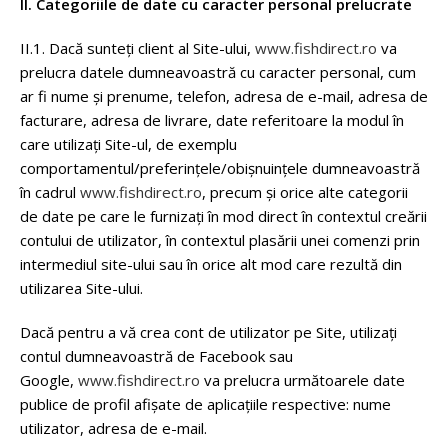
II. Categoriile de date cu caracter personal prelucrate
II.1. Dacă sunteți client al Site-ului,
www.fishdirect.ro
va
prelucra datele dumneavoastră cu caracter personal, cum
ar fi nume şi prenume, telefon, adresa de e-mail, adresa de
facturare, adresa de livrare, date referitoare la modul în
care utilizați Site-ul, de exemplu
comportamentul/preferinţele/obişnuințele dumneavoastră
în cadrul
www.fishdirect.ro
, precum și orice alte categorii
de date pe care le furnizați în mod direct în contextul creării
contului de utilizator, în contextul plasării unei comenzi prin
intermediul site-ului sau în orice alt mod care rezultă din
utilizarea Site-ului.
Dacă pentru a vă crea cont de utilizator pe Site, utilizați
contul dumneavoastră de Facebook sau
Google,
www.fishdirect.ro
va prelucra următoarele date
publice de profil afişate de aplicaţiile respective: nume
utilizator, adresa de e-mail.