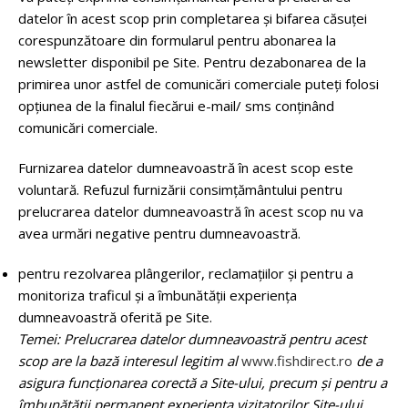
datelor în acest scop prin completarea și bifarea căsuței
corespunzătoare din formularul pentru abonarea la
newsletter disponibil pe Site. Pentru dezabonarea de la
primirea unor astfel de comunicări comerciale puteți folosi
opţiunea de la finalul fiecărui e-mail/ sms conţinând
comunicări comerciale.
Furnizarea datelor dumneavoastră în acest scop este
voluntară. Refuzul furnizării consimțământului pentru
prelucrarea datelor dumneavoastră în acest scop nu va
avea urmări negative pentru dumneavoastră.
pentru rezolvarea plângerilor, reclamaţiilor şi pentru a
monitoriza traficul și a îmbunătăţii experiența
dumneavoastră oferită pe Site.
Temei: Prelucrarea datelor dumneavoastră pentru acest
scop are la bază interesul legitim al
www.fishdirect.ro
de a
asigura funcționarea corectă a Site-ului, precum și pentru a
îmbunătății permanent experiența vizitatorilor Site-ului,