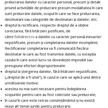
prelucrarea datelor cu caracter personal, precum și detalii
privind activitățile de prelucrare precum modalitatea în care
sunt prelucrate datele, scopul în care se face prelucrarea,
destinatarii sau categoriile de destinatari ai datelor, etc;
dreptul la rectificare, respectiv dreptul de a obține
corectarea, fără întârzieri justificate, de
către
fishdirect.ro
a datelor cu caracter personal inexacte/
nejustificate, precum și completarea datelor incomplete;
Rectificarea/ completarea va fi comunicată fiecărui
destinatar la care au fost transmise datele, cu excepția
cazului în care acest lucru se dovedește imposibil sau
presupune eforturi disproporționate.
dreptul la ștergerea datelor, fără întârzieri nejustificate,
(„dreptul de a fi uitat”), în cazul in care se aplică unul dintre
următoarele motive:
acestea nu mai sunt necesare pentru îndeplinirea
scopurilor pentru care au fost colectate sau prelucrate;
în cazul în care este retras consimțământul și nu există
niciun alt temei juridic pentru prelucrare;