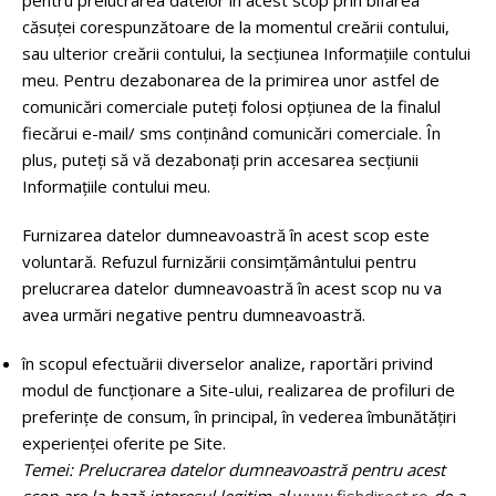
pentru prelucrarea datelor în acest scop prin bifarea
căsuței corespunzătoare de la momentul creării contului,
sau ulterior creării contului, la secțiunea Informațiile contului
meu. Pentru dezabonarea de la primirea unor astfel de
comunicări comerciale puteți folosi opţiunea de la finalul
fiecărui e-mail/ sms conţinând comunicări comerciale. În
plus, puteți să vă dezabonați prin accesarea secțiunii
Informațiile contului meu.
Furnizarea datelor dumneavoastră în acest scop este
voluntară. Refuzul furnizării consimțământului pentru
prelucrarea datelor dumneavoastră în acest scop nu va
avea urmări negative pentru dumneavoastră.
în scopul efectuării diverselor analize, raportări privind
modul de funcționare a Site-ului, realizarea de profiluri de
preferinţe de consum, în principal, în vederea îmbunătăţiri
experienței oferite pe Site.
Temei: Prelucrarea datelor dumneavoastră pentru acest