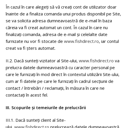
În cazul în care alegeți să vă creați cont de utilizator doar
înainte de a finaliza comanda unui produs disponibil pe Site,
se va solicita adresa dumneavoastră de e-mail în baza
căreia va fi creat automat un cont. În cazul în care nu
finalizați comanda, adresa de e-mail și celelalte date
furnizate nu vor fi stocate de
www.fishdirect.ro
, iar contul
creat va fi șters automat.
II.2. Dacă sunteți vizitator al Site-ului,
www.fishdirect.ro
va
prelucra datele dumneavoastră cu caracter personal pe
care le furnizați în mod direct în contextul utilizării Site-ului,
cum ar fi datele pe care le furnizați în cadrul secțiunii de
contact / întrebări / reclamații, în măsura în care ne
contactați în acest fel.
III. Scopurile și temeiurile de prelucrării
III.1. Dacă sunteți client al Site-
ului,
www.fishdirect.ro
prelucrează datele dumneavoastră