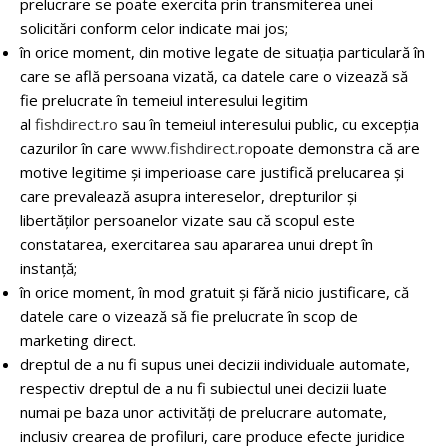
prelucrare se poate exercita prin transmiterea unei
solicitări conform celor indicate mai jos;
în orice moment, din motive legate de situația particulară în
care se află persoana vizată, ca datele care o vizează să
fie prelucrate în temeiul interesului legitim
al
fishdirect.ro
sau în temeiul interesului public, cu excepția
cazurilor în care
www.fishdirect.ro
poate demonstra că are
motive legitime și imperioase care justifică prelucarea și
care prevalează asupra intereselor, drepturilor și
libertăților persoanelor vizate sau că scopul este
constatarea, exercitarea sau apararea unui drept în
instanță;
în orice moment, în mod gratuit și fără nicio justificare, că
datele care o vizează să fie prelucrate în scop de
marketing direct.
dreptul de a nu fi supus unei decizii individuale automate,
respectiv dreptul de a nu fi subiectul unei decizii luate
numai pe baza unor activități de prelucrare automate,
inclusiv crearea de profiluri, care produce efecte juridice