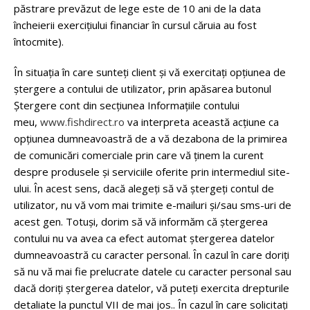
păstrare prevăzut de lege este de 10 ani de la data
încheierii exerciţiului financiar în cursul căruia au fost
întocmite).
În situaţia în care sunteți client și vă exercitați opțiunea de
ştergere a contului de utilizator, prin apăsarea butonul
Ștergere cont din secțiunea Informațiile contului
meu,
www.fishdirect.ro
va interpreta această acțiune ca
opțiunea dumneavoastră de a vă dezabona de la primirea
de comunicări comerciale prin care vă ținem la curent
despre produsele și serviciile oferite prin intermediul site-
ului. În acest sens, dacă alegeți să vă ștergeți contul de
utilizator, nu vă vom mai trimite e-mailuri și/sau sms-uri de
acest gen. Totuși, dorim să vă informăm că ștergerea
contului nu va avea ca efect automat ștergerea datelor
dumneavoastră cu caracter personal. În cazul în care doriți
să nu vă mai fie prelucrate datele cu caracter personal sau
dacă doriți ștergerea datelor, vă puteți exercita drepturile
detaliate la punctul VII de mai jos.. În cazul în care solicitați