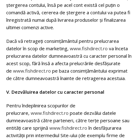
ştergerea contului, însă pe acel cont există cel puţin o
comandă activă, cererea de ştergere a contului va putea fi
înregistrată numai după livrarea produselor şi finalizarea
ultimei comenzi active.
Dacă vă retrageți consimțământul pentru prelucrarea
datelor în scop de marketing,
www.fishdirect.ro
va înceta
prelucrarea datelor dumneavoastră cu caracter personal în
acest scop, fără însă a afecta prelucrările desfășurate
de
www.fishdirect.ro
pe baza consimțământului exprimat
de către dumneavoastră înainte de retragerea acestuia.
V. Dezvăluirea datelor cu caracter personal
Pentru îndeplinirea scopurilor de
prelucrare,
www.fishdirect.ro
poate dezvălui datele
dumneavoastră către parteneri, către terțe persoane sau
entități care sprijină
www.fishdirect.ro
în desfășurarea
activității prin intermediul Site-ului (de exemplu firme de