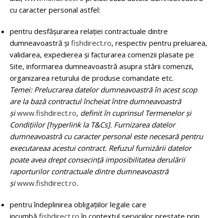
cu caracter personal astfel:
pentru desfășurarea relației contractuale dintre
dumneavoastră şi
fishdirect.ro
, respectiv pentru preluarea,
validarea, expedierea şi facturarea comenzii plasate pe
Site, informarea dumneavoastră asupra stării comenzii,
organizarea returului de produse comandate etc.
Temei: Prelucrarea datelor dumneavoastră în acest scop
are la bază contractul încheiat între dumneavoastră
și
www.fishdirect.ro
, definit în cuprinsul Termenelor și
Condițiilor [hyperlink la T&Cs]. Furnizarea datelor
dumneavoastră cu caracter personal este necesară pentru
executareaa acestui contract. Refuzul furnizării datelor
poate avea drept consecință imposibilitatea derulării
raporturilor contractuale dintre dumneavoastră
și
www.fishdirect.ro
.
pentru îndeplinirea obligațiilor legale care
incumbă
fishdirect.ro
în contextul serviciilor prestate prin