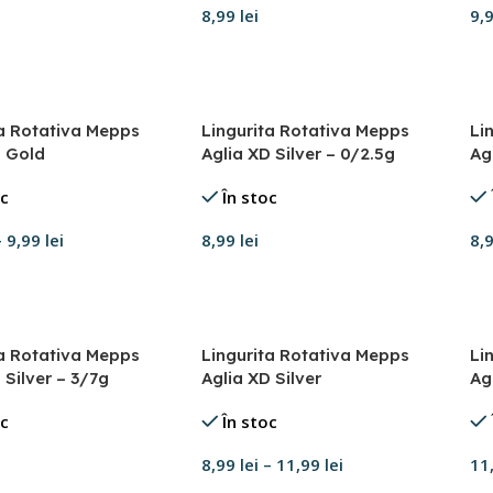
8,99
lei
9,
în coș
Adaugă în coș
A
ta Rotativa Mepps
Lingurita Rotativa Mepps
Li
D Gold
Aglia XD Silver – 0/2.5g
Ag
oc
În stoc
–
9,99
lei
8,99
lei
8,
ază opțiunile
Adaugă în coș
A
ta Rotativa Mepps
Lingurita Rotativa Mepps
Li
 Silver – 3/7g
Aglia XD Silver
Ag
oc
În stoc
8,99
lei
–
11,99
lei
11