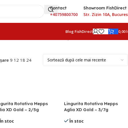
Contact
Showroom FishDirect
+40759800700
Str. Zizin 10A, Bucures
0,00
l
Blog FishDirect
Afișez 1 - 27 din 176 de rezultate
ișare
9
12
18
24
ngurita Rotativa Mepps
Lingurita Rotativa Mepps
lia XD Gold – 2/5g
Aglia XD Gold – 3/7g
În stoc
În stoc