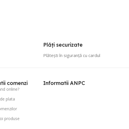
Plăți securizate
Plătești în siguranță cu cardul
tii comenzi
Informatii ANPC
d online?
 de plata
omenzilor
oi produse