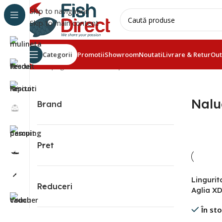
Skip to navigation
Skip to main content
Categorii
Promotii
Showroom
Noutati
Livrare & Retur
Out
Prima pagină
Pescuit la rapitori
Naluci metalice
Nalu
Brand
Pret
Linguri
Reduceri
Aglia XD
În st