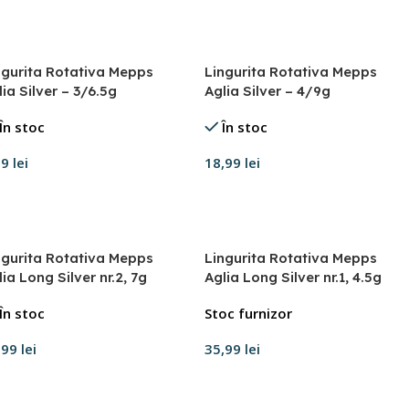
daugă în coș
Adaugă în coș
ngurita Rotativa Mepps
Lingurita Rotativa Mepps
lia Silver – 3/6.5g
Aglia Silver – 4/9g
În stoc
În stoc
99
lei
18,99
lei
daugă în coș
Adaugă în coș
ngurita Rotativa Mepps
Lingurita Rotativa Mepps
ia Long Silver nr.2, 7g
Aglia Long Silver nr.1, 4.5g
În stoc
Stoc furnizor
,99
lei
35,99
lei
daugă în coș
Adaugă în coș