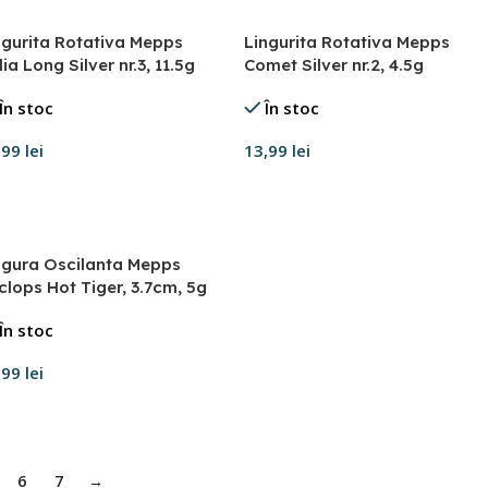
ngurita Rotativa Mepps
Lingurita Rotativa Mepps
ia Long Silver nr.3, 11.5g
Comet Silver nr.2, 4.5g
În stoc
În stoc
,99
lei
13,99
lei
daugă în coș
Adaugă în coș
ngura Oscilanta Mepps
clops Hot Tiger, 3.7cm, 5g
În stoc
,99
lei
daugă în coș
6
7
→