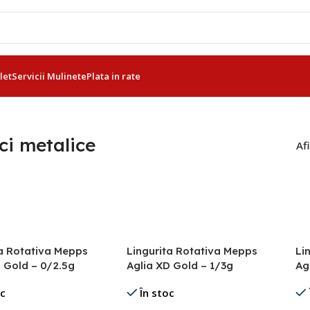
let
Servicii Mulinete
Plata in rate
ci metalice
Af
ta Rotativa Mepps
Lingurita Rotativa Mepps
Li
 Gold – 0/2.5g
Aglia XD Gold – 1/3g
Ag
oc
În stoc