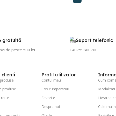
e gratuită
Suport telefonic
zi de peste 500 lei
+40759800700
clienti
Profil utilizator
Informa
 produse
Contul meu
Cum coman
e produse
Cos cumparaturi
Modalitati
 retur
Favorite
Livrarea c
Despre noi
Cele mai n
nt promotii
Oferte
Resigilate