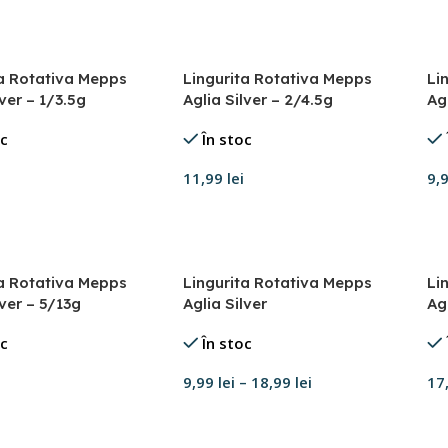
în coș
Selectează opțiunile
A
ta Rotativa Mepps
Lingurita Rotativa Mepps
Li
lver – 1/3.5g
Aglia Silver – 2/4.5g
Ag
oc
În stoc
11,99
lei
9,
în coș
Adaugă în coș
A
ta Rotativa Mepps
Lingurita Rotativa Mepps
Li
lver – 5/13g
Aglia Silver
Agl
oc
În stoc
9,99
lei
–
18,99
lei
17
în coș
Selectează opțiunile
A