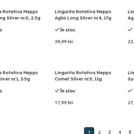
ta Rotativa Mepps
Lingurita Rotativa Mepps
Li
ng Silver nr.0, 2.5g
Aglia Long Silver nr.4, 17g
Agl
oc
În stoc
39,99
lei
22
în coș
Adaugă în coș
A
ta Rotativa Mepps
Lingurita Rotativa Mepps
Li
lver nr.1, 3.5g
Comet Silver nr.5, 11g
Sy
oc
În stoc
17,99
lei
27
în coș
Adaugă în coș
A
1
2
3
4
5