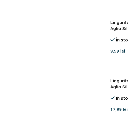
Adaugă 
Linguri
Aglia Si
În st
9,99
lei
Adaugă 
Linguri
Aglia Si
În st
17,99
lei
Adaugă 