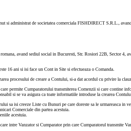
tinut si administrat de societatea comerciala FISHDIRECT S.R.L., avand 
omana, avand sediul social in Bucuresti, Str. Rosiori 22B, Sector 4, 
peste 16 ani si isi face un Cont in Site si efectueaza o Comanda.
lizarea procesului de creare a Contului, si-a dat acordul cu privire la cla
la care permite Cumparatorului transmiterea Comenzii si care contine inf
onsabil si se va asigura ca toate informatiile introduse la crearea Contulu
lui sa isi creeze Liste cu Bunuri pe care doreste sa le urmareasca in ved
nicari Comerciale din partea acestuia.
niile acestuia.
re intre Vanzator si Cumparator prin care Cumparatorul transmite Vanzat