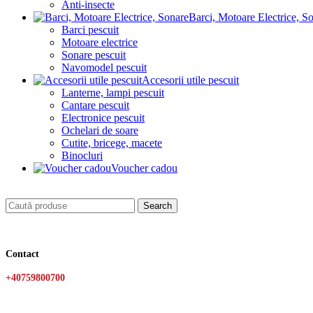
Anti-insecte
Barci, Motoare Electrice, S
Barci pescuit
Motoare electrice
Sonare pescuit
Navomodel pescuit
Accesorii utile pescuit
Lanterne, lampi pescuit
Cantare pescuit
Electronice pescuit
Ochelari de soare
Cutite, bricege, macete
Binocluri
Voucher cadou
Search
Contact
+40759800700