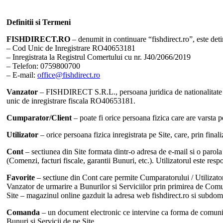
Definitii si Termeni
FISHDIRECT.RO
– denumit in continuare “fishdirect.ro”, este de
– Cod Unic de Inregistrare RO40653181
– Inregistrata la Registrul Comertului cu nr. J40/2066/2019
– Telefon: 0759800700
– E-mail:
office@fishdirect.ro
Vanzator
– FISHDIRECT S.R.L., persoana juridica de nationalitate r
unic de inregistrare fiscala RO40653181.
Cumparator/Client
– poate fi orice persoana fizica care are varsta 
Utilizator
– orice persoana fizica inregistrata pe Site, care, prin fina
Cont
– sectiunea din Site formata dintr-o adresa de e-mail si o paro
(Comenzi, facturi fiscale, garantii Bunuri, etc.). Utilizatorul este resp
Favorite
– sectiune din Cont care permite Cumparatorului / Utilizatoru
Vanzator de urmarire a Bunurilor si Serviciilor prin primirea de Comu
Site – magazinul online gazduit la adresa web fishdirect.ro si subdome
Comanda
– un document electronic ce intervine ca forma de comunica
Bunuri si Servicii de pe Site.