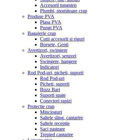
Accesorii tungsten
Plumbi, momitoare crap
Produse PVA
Plasa PVA
Pungi PVA
Bagajerie crap
Cutii accesorii si riguri
Borsete, Genti
Avertizori, swingere
Avertizori, senzori
Swingere, hangere
Indicatori
Rod Pod-uri, picheti, suporti
Rod Pod-uri
Picheti, suporti
Buzz Bari
Suporti spate
Conectori rapizi
Protectie crap
Mincioguri
Saltele sling, cantarire
Saltele receptie
Saci pastrare
Trepied cantarire