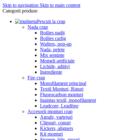
Skip to navigation
Skip to main content
Categorii produse
Pescuit la crap
Nada crap
Boilies nadit
Boilies carlig
Wafters, pop-up
Nada, pelete
Mix seminte
Momeli artificiale
Lichide, aditivi
Ingrediente
Fire crap
Monofilament principal
Textil Monturi, Riguri
Fluorocarbon monturi
Inaintas textil, monofilament
Leadcore, Leadfree
Accesorii monturi crap
Agrafe, vartejuri
Clipsuri, conuri
Kickers, aligners
Kit monturi
Stopere, bile, anouri