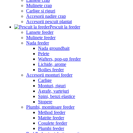
Lansete crap
Mulinete crap
Carlige si riguri
Accesorii nadire crap
Accesorii pescuit plantat
Pescuit la feeder
Lansete feeder
Mulinete feeder
Nada feeder
Nada groundbait
Pelete
Wafters, pop-up feeder
Lichide, arome
Boilies feeder
Accesorii monturi feeder
Carlige
Monturi, riguri
Agrafe, vartejuri
Spini, benzi elastice
Stopere
Plumbi, momitoare feeder
Method feeder
Matrite feeder
Cosulete feeder
Plumbi feeder