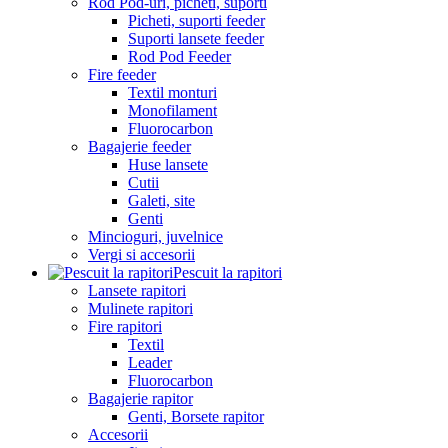
Rod Pod-uri, picheti, suporti
Picheti, suporti feeder
Suporti lansete feeder
Rod Pod Feeder
Fire feeder
Textil monturi
Monofilament
Fluorocarbon
Bagajerie feeder
Huse lansete
Cutii
Galeti, site
Genti
Mincioguri, juvelnice
Vergi si accesorii
Pescuit la rapitori
Lansete rapitori
Mulinete rapitori
Fire rapitori
Textil
Leader
Fluorocarbon
Bagajerie rapitor
Genti, Borsete rapitor
Accesorii