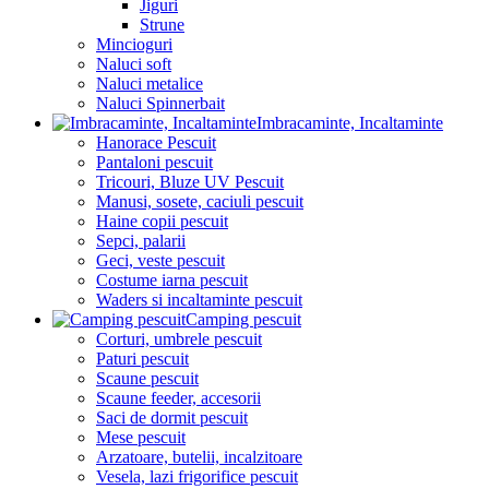
Jiguri
Strune
Mincioguri
Naluci soft
Naluci metalice
Naluci Spinnerbait
Imbracaminte, Incaltaminte
Hanorace Pescuit
Pantaloni pescuit
Tricouri, Bluze UV Pescuit
Manusi, sosete, caciuli pescuit
Haine copii pescuit
Sepci, palarii
Geci, veste pescuit
Costume iarna pescuit
Waders si incaltaminte pescuit
Camping pescuit
Corturi, umbrele pescuit
Paturi pescuit
Scaune pescuit
Scaune feeder, accesorii
Saci de dormit pescuit
Mese pescuit
Arzatoare, butelii, incalzitoare
Vesela, lazi frigorifice pescuit