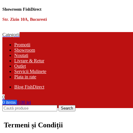
Showroom FishDirect
Str. Zizin 10A, Bucuresti
Categorii
Promotii
Showroom
Noutati
Livrare & Retur
Outlet
Servicii Mulinete
Plata in rate
Blog FishDirect
0
0
items
0,00
lei
Search
Termeni și Condiții