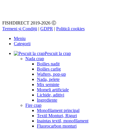
FISHDIRECT 2019-2026 Ⓒ
Termeni și Condiții
|
GDPR
|
Politică cookies
Meniu
Categorii
Pescuit la crap
Nada crap
Boilies nadit
Boilies carlig
Wafters, pop-up
Nada, pelete
Mix seminte
Momeli artificiale
Lichide, aditivi
Ingrediente
Fire crap
Monofilament principal
Textil Monturi, Riguri
Inaintas textil, monofilament
Fluorocarbon monturi