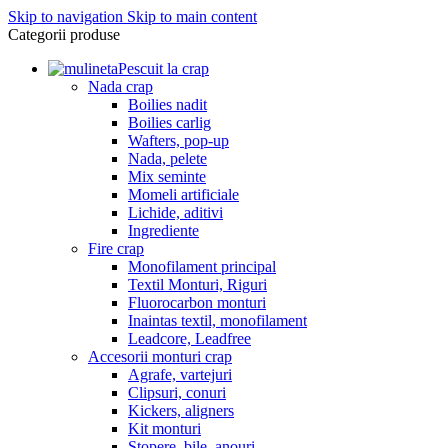
Skip to navigation
Skip to main content
Categorii produse
Pescuit la crap
Nada crap
Boilies nadit
Boilies carlig
Wafters, pop-up
Nada, pelete
Mix seminte
Momeli artificiale
Lichide, aditivi
Ingrediente
Fire crap
Monofilament principal
Textil Monturi, Riguri
Fluorocarbon monturi
Inaintas textil, monofilament
Leadcore, Leadfree
Accesorii monturi crap
Agrafe, vartejuri
Clipsuri, conuri
Kickers, aligners
Kit monturi
Stopere, bile, anouri