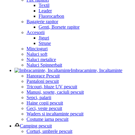
Textil
Leader
Fluorocarbon
Bagajerie rapitor
Genti, Borsete rapitor
Accesorii
Jiguri
Strune
Mincioguri
Naluci soft
Naluci metalice
Naluci Spinnerbait
Imbracaminte, Incaltaminte
Hanorace Pescuit
Pantaloni pescuit
Tricouri, bluze UV pescuit
Manusi, sosete, caciuli pescuit
Sepci, palarii
Haine copii pescuit
Geci, veste pescuit
Waders si incaltaminte pescuit
Costume iarna pescuit
Camping pescuit
Corturi, umbrele pescuit