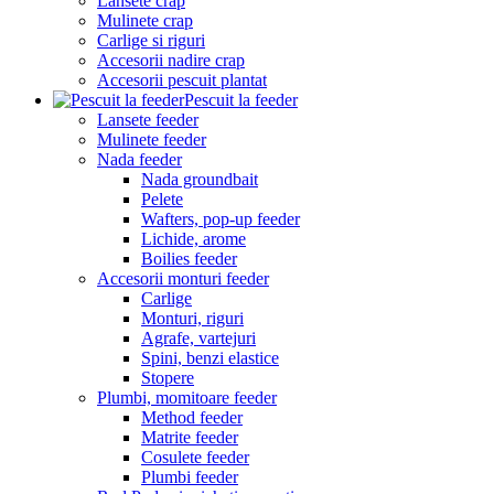
Lansete crap
Mulinete crap
Carlige si riguri
Accesorii nadire crap
Accesorii pescuit plantat
Pescuit la feeder
Lansete feeder
Mulinete feeder
Nada feeder
Nada groundbait
Pelete
Wafters, pop-up feeder
Lichide, arome
Boilies feeder
Accesorii monturi feeder
Carlige
Monturi, riguri
Agrafe, vartejuri
Spini, benzi elastice
Stopere
Plumbi, momitoare feeder
Method feeder
Matrite feeder
Cosulete feeder
Plumbi feeder