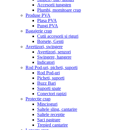
Accesorii tungsten
Plumbi, momitoare crap
Produse PVA
Plasa PVA
Pungi PVA
Bagajerie crap
Cutii accesorii si riguri
Borsete, Genti
Avertizori, swingere
Avertizori, senzori
Swingere, hangere
Indicatori
Rod Pod-uri, picheti, suporti
Rod Pod-uri
Picheti, suporti
Buzz Bari
Suporti spate
Conectori rapizi
Protectie crap
Mincioguri
Saltele sling, cantarire
Saltele receptie
Saci pastrare
Trepied cantarire