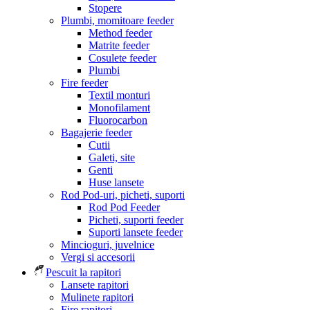
Stopere
Plumbi, momitoare feeder
Method feeder
Matrite feeder
Cosulete feeder
Plumbi
Fire feeder
Textil monturi
Monofilament
Fluorocarbon
Bagajerie feeder
Cutii
Galeti, site
Genti
Huse lansete
Rod Pod-uri, picheti, suporti
Rod Pod Feeder
Picheti, suporti feeder
Suporti lansete feeder
Mincioguri, juvelnice
Vergi si accesorii
Pescuit la rapitori
Lansete rapitori
Mulinete rapitori
Fire rapitori