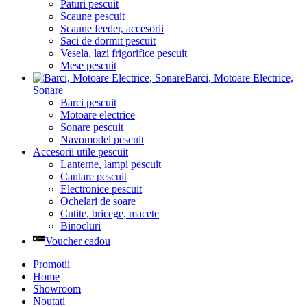
Paturi pescuit
Scaune pescuit
Scaune feeder, accesorii
Saci de dormit pescuit
Vesela, lazi frigorifice pescuit
Mese pescuit
Barci, Motoare Electrice,
Sonare
Barci pescuit
Motoare electrice
Sonare pescuit
Navomodel pescuit
Accesorii utile pescuit
Lanterne, lampi pescuit
Cantare pescuit
Electronice pescuit
Ochelari de soare
Cutite, bricege, macete
Binocluri
Voucher cadou
Promotii
Home
Showroom
Noutati