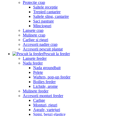
Protectie crap
Saltele receptie
Trepied cantarire
Saltele sling, cantarire
Saci pastrare
Mincioguri
Lansete crap
Mulinete crap
Carlige si riguri
Accesorii nadire crap
Accesorii pescuit plantat
Pescuit la feeder
Lansete feeder
Nada feeder
Nada groundbait
Pelete
Wafters, pop-up feeder
Boilies feeder
Lichide, arome
Mulinete feeder
Accesorii monturi feeder
Carlige
Monturi, riguri
Agrafe, vartejuri
Spini, benzi elastice