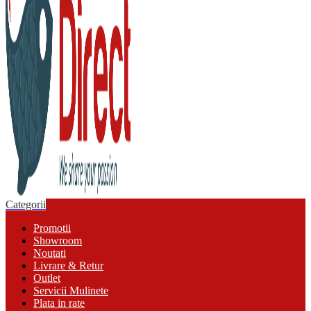
Categorii
Promotii
Showroom
Noutati
Livrare & Retur
Outlet
Servicii Mulinete
Plata in rate