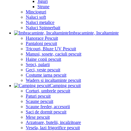
Jiguri
Strune
Mincioguri
Naluci soft
Naluci metalice
Naluci Spinnerbait
Imbracaminte, Incaltaminte
Hanorace Pescuit
Pantaloni pescuit
Tricouri, Bluze UV Pescuit
Manusi, sosete, caciuli pescuit
Haine copii pescuit
Sepci, palarii
Geci, veste pescuit
Costume iarna pescuit
Waders si incaltaminte pescuit
Camping pescuit
Corturi, umbrele pescuit
Paturi pescuit
Scaune pescuit
Scaune feeder, accesorii
Saci de dormit pescuit
Mese pescuit
Arzatoare, butelii, incalzitoare
Vesela, lazi frigorifice pescuit