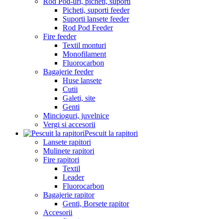
Rod Pod-uri, picheti, suporti
Picheti, suporti feeder
Suporti lansete feeder
Rod Pod Feeder
Fire feeder
Textil monturi
Monofilament
Fluorocarbon
Bagajerie feeder
Huse lansete
Cutii
Galeti, site
Genti
Mincioguri, juvelnice
Vergi si accesorii
Pescuit la rapitori
Lansete rapitori
Mulinete rapitori
Fire rapitori
Textil
Leader
Fluorocarbon
Bagajerie rapitor
Genti, Borsete rapitor
Accesorii