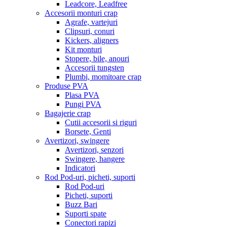
Leadcore, Leadfree
Accesorii monturi crap
Agrafe, vartejuri
Clipsuri, conuri
Kickers, aligners
Kit monturi
Stopere, bile, anouri
Accesorii tungsten
Plumbi, momitoare crap
Produse PVA
Plasa PVA
Pungi PVA
Bagajerie crap
Cutii accesorii si riguri
Borsete, Genti
Avertizori, swingere
Avertizori, senzori
Swingere, hangere
Indicatori
Rod Pod-uri, picheti, suporti
Rod Pod-uri
Picheti, suporti
Buzz Bari
Suporti spate
Conectori rapizi