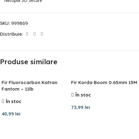
Netopia 3D Secure
SKU:
999869
Distribuie:
Produse similare
Fir Fluorocarbon Katran
Fir Korda Boom 0.65mm 15M
Fantom – 11lb
În stoc
În stoc
73,99
lei
40,99
lei
Adaugă în coș
Adaugă în coș