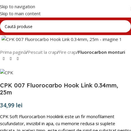
Skip to navigation
Skip to main content
Click to enlarge
Prima pagină
Pescuit la crap
Fire crap
Fluorocarbon monturi
CPK 007 Fluorocarbo Hook Link 0.34mm,
25m
34,99
lei
CPK Soft Fluorocarbon Hooklink este un fir monofilament
scufundator, invizibil in apa, cu memorie redusa si suplete
ridicata. In acelasi timp, este suficient de rigid pe substrat pentru