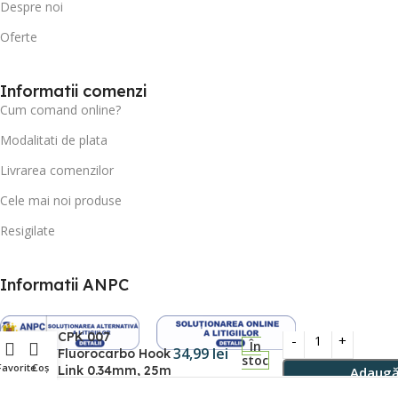
Despre noi
Oferte
Informatii comenzi
Cum comand online?
Modalitati de plata
Livrarea comenzilor
Cele mai noi produse
Resigilate
Informatii ANPC
CPK 007
În
34,99
lei
Fluorocarbo Hook
stoc
Favorite
Coș
Link 0.34mm, 25m
Adaugă
FISHDIRECT 2019-2026 Ⓒ