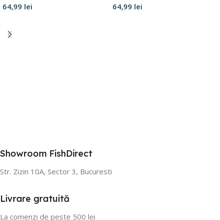
64,99
lei
64,99
lei
Adaugă în coș
Selectează opțiunile
Showroom FishDirect
Str. Zizin 10A, Sector 3, Bucuresti
Livrare gratuită
La comenzi de peste 500 lei