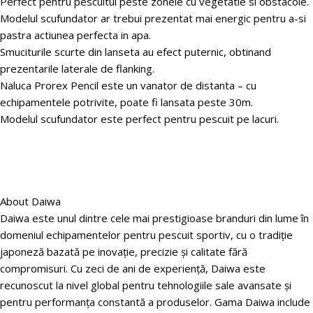
Perfect pentru pescuitul peste zonele cu vegetatie si obstacole.
Modelul scufundator ar trebui prezentat mai energic pentru a-si
pastra actiunea perfecta in apa.
Smuciturile scurte din lanseta au efect puternic, obtinand
prezentarile laterale de flanking.
Naluca Prorex Pencil este un vanator de distanta – cu
echipamentele potrivite, poate fi lansata peste 30m.
Modelul scufundator este perfect pentru pescuit pe lacuri.
About Daiwa
Daiwa este unul dintre cele mai prestigioase branduri din lume în
domeniul echipamentelor pentru pescuit sportiv, cu o tradiție
japoneză bazată pe inovație, precizie și calitate fără
compromisuri. Cu zeci de ani de experiență, Daiwa este
recunoscut la nivel global pentru tehnologiile sale avansate și
pentru performanța constantă a produselor. Gama Daiwa include