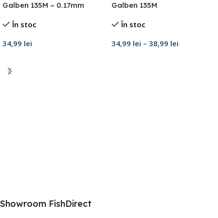
Galben 135M – 0.17mm
Galben 135M
În stoc
În stoc
34,99
lei
34,99
lei
–
38,99
lei
Adaugă în coș
Selectează opțiunile
Showroom FishDirect