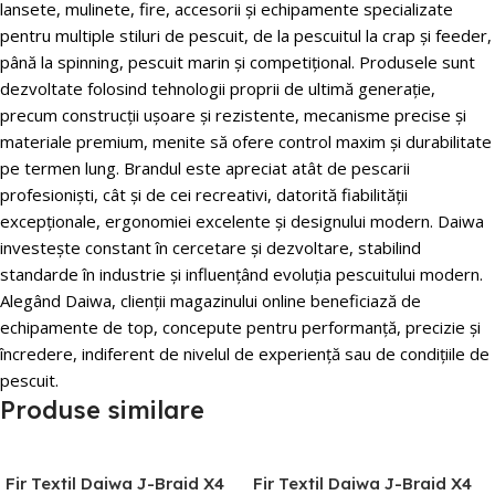
lansete, mulinete, fire, accesorii și echipamente specializate
pentru multiple stiluri de pescuit, de la pescuitul la crap și feeder,
până la spinning, pescuit marin și competițional. Produsele sunt
dezvoltate folosind tehnologii proprii de ultimă generație,
precum construcții ușoare și rezistente, mecanisme precise și
materiale premium, menite să ofere control maxim și durabilitate
pe termen lung. Brandul este apreciat atât de pescarii
profesioniști, cât și de cei recreativi, datorită fiabilității
excepționale, ergonomiei excelente și designului modern. Daiwa
investește constant în cercetare și dezvoltare, stabilind
standarde în industrie și influențând evoluția pescuitului modern.
Alegând Daiwa, clienții magazinului online beneficiază de
echipamente de top, concepute pentru performanță, precizie și
încredere, indiferent de nivelul de experiență sau de condițiile de
pescuit.
Produse similare
Fir Textil Daiwa J-Braid X4
Fir Textil Daiwa J-Braid X4