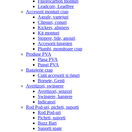
Fluorocarbon monturi
Leadcore, Leadfree
Accesorii monturi crap
Agrafe, vartejuri
Clipsuri, conuri
Kickers, aligners
Kit monturi
Stopere, bile, anouri
Accesorii tungsten
Plumbi, momitoare crap
Produse PVA
Plasa PVA
Pungi PVA
Bagajerie crap
Cutii accesorii si riguri
Borsete, Genti
Avertizori, swingere
Avertizori, senzori
Swingere, hangere
Indicatori
Rod Pod-uri, picheti, suporti
Rod Pod-uri
Picheti, suporti
Buzz Bari
Suporti spate