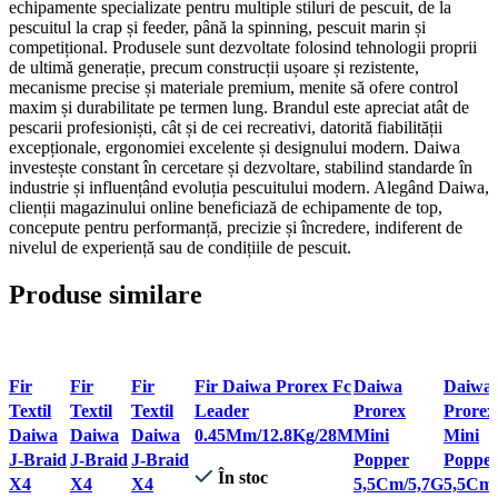
echipamente specializate pentru multiple stiluri de pescuit, de la
pescuitul la crap și feeder, până la spinning, pescuit marin și
competițional. Produsele sunt dezvoltate folosind tehnologii proprii
de ultimă generație, precum construcții ușoare și rezistente,
mecanisme precise și materiale premium, menite să ofere control
maxim și durabilitate pe termen lung. Brandul este apreciat atât de
pescarii profesioniști, cât și de cei recreativi, datorită fiabilității
excepționale, ergonomiei excelente și designului modern. Daiwa
investește constant în cercetare și dezvoltare, stabilind standarde în
industrie și influențând evoluția pescuitului modern. Alegând Daiwa,
clienții magazinului online beneficiază de echipamente de top,
concepute pentru performanță, precizie și încredere, indiferent de
nivelul de experiență sau de condițiile de pescuit.
Produse similare
Quick
Quick
Quick
Quick view
Quick view
Quick 
Fir
Fir
Fir
Fir Daiwa Prorex Fc
Daiwa
Daiwa
view
view
view
Adaugă la favorite
Adaugă la
Adaugă
Textil
Textil
Textil
Leader
Prorex
Prorex
Adaugă
Adaugă
Adaugă
favorite
favorite
Daiwa
Daiwa
Daiwa
0.45Mm/12.8Kg/28M
Mini
Mini
la
la
la
J-Braid
J-Braid
J-Braid
Popper
Poppe
favorite
favorite
favorite
În stoc
X4
X4
X4
5,5Cm/5,7G
5,5Cm/