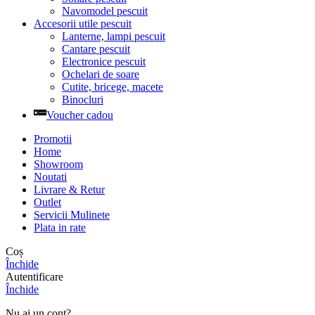
Navomodel pescuit
Accesorii utile pescuit
Lanterne, lampi pescuit
Cantare pescuit
Electronice pescuit
Ochelari de soare
Cutite, bricege, macete
Binocluri
Voucher cadou
Promotii
Home
Showroom
Noutati
Livrare & Retur
Outlet
Servicii Mulinete
Plata in rate
Coș
Închide
Autentificare
Închide
Nu ai un cont?