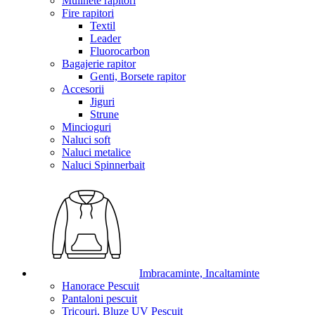
Mulinete rapitori
Fire rapitori
Textil
Leader
Fluorocarbon
Bagajerie rapitor
Genti, Borsete rapitor
Accesorii
Jiguri
Strune
Mincioguri
Naluci soft
Naluci metalice
Naluci Spinnerbait
Imbracaminte, Incaltaminte
Hanorace Pescuit
Pantaloni pescuit
Tricouri, Bluze UV Pescuit