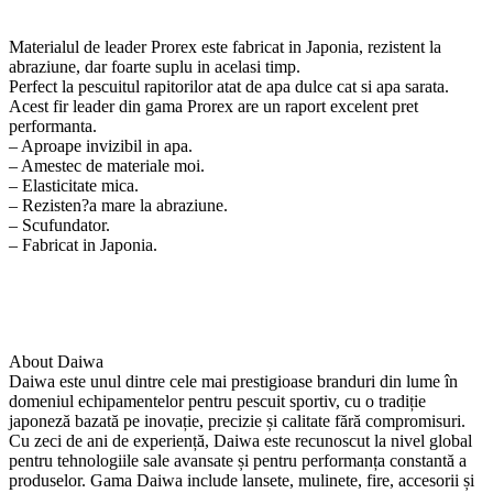
Materialul de leader Prorex este fabricat in Japonia, rezistent la
abraziune, dar foarte suplu in acelasi timp.
Perfect la pescuitul rapitorilor atat de apa dulce cat si apa sarata.
Acest fir leader din gama Prorex are un raport excelent pret
performanta.
– Aproape invizibil in apa.
– Amestec de materiale moi.
– Elasticitate mica.
– Rezisten?a mare la abraziune.
– Scufundator.
– Fabricat in Japonia.
About Daiwa
Daiwa este unul dintre cele mai prestigioase branduri din lume în
domeniul echipamentelor pentru pescuit sportiv, cu o tradiție
japoneză bazată pe inovație, precizie și calitate fără compromisuri.
Cu zeci de ani de experiență, Daiwa este recunoscut la nivel global
pentru tehnologiile sale avansate și pentru performanța constantă a
produselor. Gama Daiwa include lansete, mulinete, fire, accesorii și