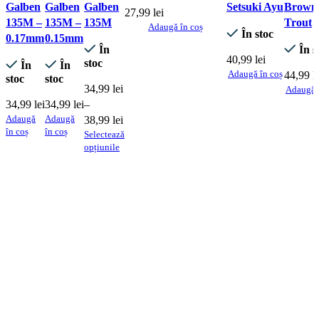
Galben
Galben
Galben
Setsuki Ayu
Brown
27,99
lei
135M –
135M –
135M
Trout
Adaugă în coș
În stoc
0.17mm
0.15mm
În
În s
40,99
lei
stoc
În
În
Adaugă în coș
44,99
l
stoc
stoc
34,99
lei
Adaugă 
34,99
lei
34,99
lei
–
Adaugă
Adaugă
Interval
38,99
lei
în coș
în coș
Selectează
de
opțiunile
prețuri:
Acest
34,99 lei
produs
până
are
la
mai
38,99 lei
multe
variații.
Opțiunile
pot
fi
alese
în