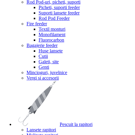
Rod Pod-uri, picheti, suporti
Picheti, suporti feeder
Suporti lansete feeder
Rod Pod Feeder
Fire feeder
Textil monturi
Monofilament
Fluorocarbon
Bagajerie feeder
Huse lansete
Cutii
Galeti, site
Genti
Mincioguri, juvelnice
Vergi si accesorii
Pescuit la rapitori
Lansete rapitori