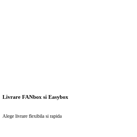
pagina
produsului.
Livrare FANbox si Easybox
Alege livrare flexibila si rapida