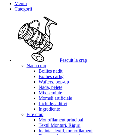
Meniu
Categorii
Pescuit la crap
Nada crap
Boilies nadit
Boilies carlig
Wafters, pop-up
Nada, pelete
Mix seminte
Momeli artificiale
Lichide, aditivi
Ingrediente
Fire crap
Monofilament principal
Textil Monturi, Riguri
Inaintas textil, monofilament