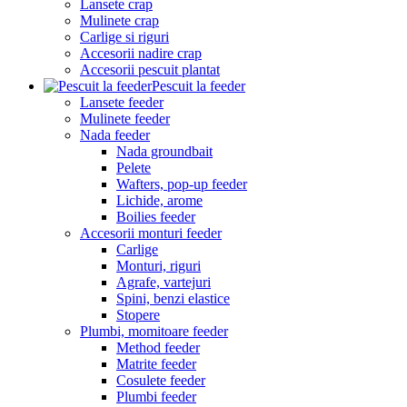
Lansete crap
Mulinete crap
Carlige si riguri
Accesorii nadire crap
Accesorii pescuit plantat
Pescuit la feeder
Lansete feeder
Mulinete feeder
Nada feeder
Nada groundbait
Pelete
Wafters, pop-up feeder
Lichide, arome
Boilies feeder
Accesorii monturi feeder
Carlige
Monturi, riguri
Agrafe, vartejuri
Spini, benzi elastice
Stopere
Plumbi, momitoare feeder
Method feeder
Matrite feeder
Cosulete feeder
Plumbi feeder