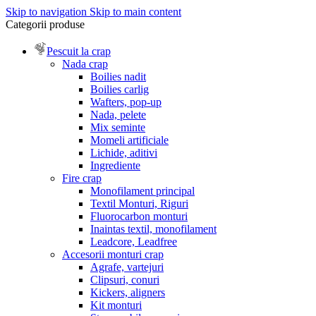
Skip to navigation
Skip to main content
Categorii produse
Pescuit la crap
Nada crap
Boilies nadit
Boilies carlig
Wafters, pop-up
Nada, pelete
Mix seminte
Momeli artificiale
Lichide, aditivi
Ingrediente
Fire crap
Monofilament principal
Textil Monturi, Riguri
Fluorocarbon monturi
Inaintas textil, monofilament
Leadcore, Leadfree
Accesorii monturi crap
Agrafe, vartejuri
Clipsuri, conuri
Kickers, aligners
Kit monturi