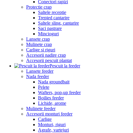
Conectori rapizi
Protectie crap
Saltele receptie
Trepied cantarire
Saltele sling, cantarire
Saci pastrare
Mincioguri
Lansete crap
Mulinete crap
Carlige si riguri
Accesorii nadire crap
Accesorii pescuit plantat
Pescuit la feeder
Lansete feeder
Nada feeder
Nada groundbait
Pelete
Wafters, pop-up feeder
Boilies feeder
Lichide, arome
Mulinete feeder
Accesorii monturi feeder
Carlige
Monturi, riguri
Agrafe, vartejuri