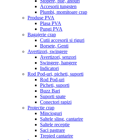
Stopere, bile, anouri
Accesorii tungsten
Plumbi, momitoare crap
Produse PVA
Plasa PVA
Pungi PVA
Bagajerie crap
Cutii accesorii si riguri
Borsete, Genti
Avertizori, swingere
Avertizori, senzori
Swingere, hangere
Indicatori
Rod Pod-uri, picheti, suporti
Rod Pod-uri
Picheti, suporti
Buzz Bari
Suporti spate
Conectori rapizi
Protectie crap
Mincioguri
Saltele sling, cantarire
Saltele receptie
Saci pastrare
Trepied cantarire