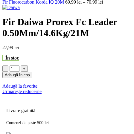
Interval
Fir Fluorocarbon Korda IQ 20M
69,99
lei
–
70,99
lei
de
prețuri:
69,99 lei
Fir Daiwa Prorex Fc Leader
până
la
0.50Mm/14.6Kg/21M
70,99 lei
27,99
lei
În stoc
Cantitate
Fir
Adaugă în coș
Daiwa
Prorex
Adaugă la favorite
Fc
Urmărește reducerile
Leader
0.50Mm/14.6Kg/21M
Livrare gratuită
Comenzi de peste 500 lei