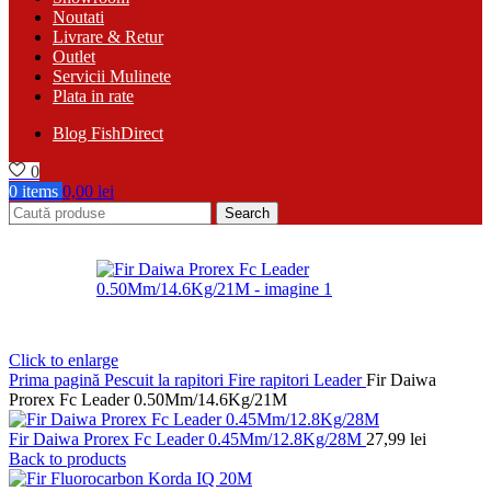
Noutati
Livrare & Retur
Outlet
Servicii Mulinete
Plata in rate
Blog FishDirect
0
0
items
0,00
lei
Search
Click to enlarge
Prima pagină
Pescuit la rapitori
Fire rapitori
Leader
Fir Daiwa
Prorex Fc Leader 0.50Mm/14.6Kg/21M
Fir Daiwa Prorex Fc Leader 0.45Mm/12.8Kg/28M
27,99
lei
Back to products