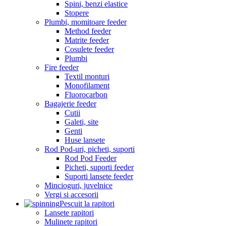
Spini, benzi elastice
Stopere
Plumbi, momitoare feeder
Method feeder
Matrite feeder
Cosulete feeder
Plumbi
Fire feeder
Textil monturi
Monofilament
Fluorocarbon
Bagajerie feeder
Cutii
Galeti, site
Genti
Huse lansete
Rod Pod-uri, picheti, suporti
Rod Pod Feeder
Picheti, suporti feeder
Suporti lansete feeder
Mincioguri, juvelnice
Vergi si accesorii
Pescuit la rapitori
Lansete rapitori
Mulinete rapitori