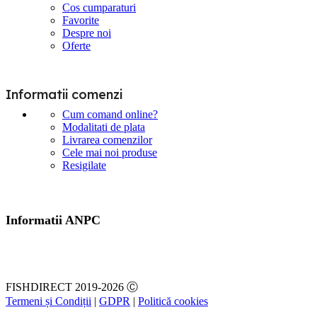
Cos cumparaturi
Favorite
Despre noi
Oferte
Informatii comenzi
Cum comand online?
Modalitati de plata
Livrarea comenzilor
Cele mai noi produse
Resigilate
Informatii ANPC
FISHDIRECT 2019-2026 Ⓒ
Termeni și Condiții
|
GDPR
|
Politică cookies