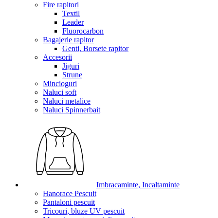
Fire rapitori
Textil
Leader
Fluorocarbon
Bagajerie rapitor
Genti, Borsete rapitor
Accesorii
Jiguri
Strune
Mincioguri
Naluci soft
Naluci metalice
Naluci Spinnerbait
Imbracaminte, Incaltaminte
Hanorace Pescuit
Pantaloni pescuit
Tricouri, bluze UV pescuit