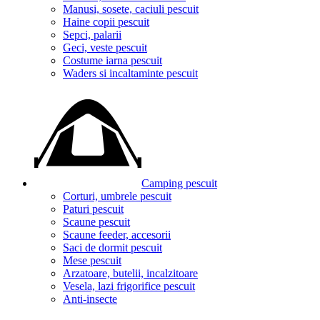
Manusi, sosete, caciuli pescuit
Haine copii pescuit
Sepci, palarii
Geci, veste pescuit
Costume iarna pescuit
Waders si incaltaminte pescuit
Camping pescuit
Corturi, umbrele pescuit
Paturi pescuit
Scaune pescuit
Scaune feeder, accesorii
Saci de dormit pescuit
Mese pescuit
Arzatoare, butelii, incalzitoare
Vesela, lazi frigorifice pescuit
Anti-insecte