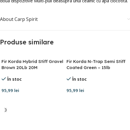
doua dispozitive Multi-pull deasupra unui ceainic cu apa clocotita.
About Carp Spirit
Produse similare
Fir Korda Hybrid Stiff Gravel
Fir Korda N-Trap Semi Stiff
Brown 20Lb 20M
Coated Green – 15lb
În stoc
În stoc
95,99
lei
95,99
lei
Adaugă în coș
Adaugă în coș