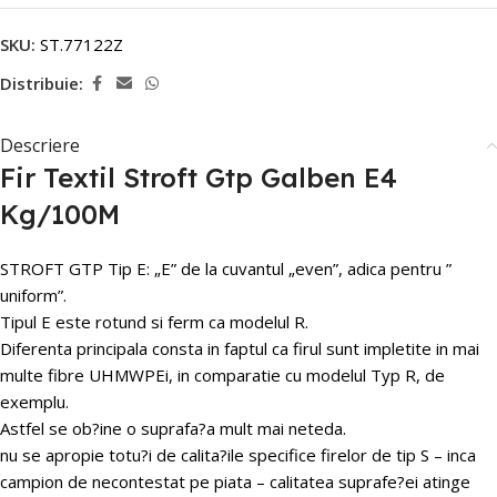
SKU:
ST.77122Z
Distribuie:
Descriere
Fir Textil Stroft Gtp Galben E4
Kg/100M
STROFT GTP Tip E: „E” de la cuvantul „even”, adica pentru ”
uniform”.
Tipul E este rotund si ferm ca modelul R.
Diferenta principala consta in faptul ca firul sunt impletite in mai
multe fibre UHMWPEi, in comparatie cu modelul Typ R, de
exemplu.
Astfel se ob?ine o suprafa?a mult mai neteda.
nu se apropie totu?i de calita?ile specifice firelor de tip S – inca
campion de necontestat pe piata – calitatea suprafe?ei atinge