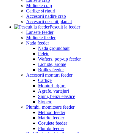
Lansete crap
Mulinete crap
Carlige si riguri
Accesorii nadire crap
Accesorii pescuit plantat
Pescuit la feeder
Lansete feeder
Mulinete feeder
Nada feeder
Nada groundbait
Pelete
Wafters, pop-up feeder
Lichide, arome
Boilies feeder
Accesorii monturi feeder
Carlige
Monturi, riguri
Agrafe, vartejuri
Spini, benzi elastice
Stopere
Plumbi, momitoare feeder
Method feeder
Matrite feeder
Cosulete feeder
Plumbi feeder