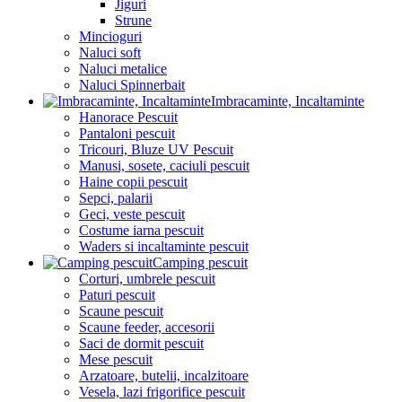
Jiguri
Strune
Mincioguri
Naluci soft
Naluci metalice
Naluci Spinnerbait
Imbracaminte, Incaltaminte
Hanorace Pescuit
Pantaloni pescuit
Tricouri, Bluze UV Pescuit
Manusi, sosete, caciuli pescuit
Haine copii pescuit
Sepci, palarii
Geci, veste pescuit
Costume iarna pescuit
Waders si incaltaminte pescuit
Camping pescuit
Corturi, umbrele pescuit
Paturi pescuit
Scaune pescuit
Scaune feeder, accesorii
Saci de dormit pescuit
Mese pescuit
Arzatoare, butelii, incalzitoare
Vesela, lazi frigorifice pescuit