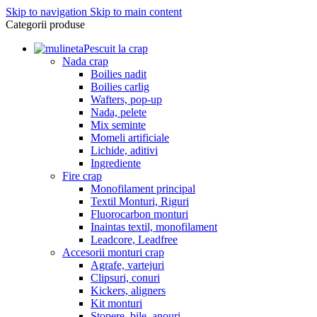
Skip to navigation
Skip to main content
Categorii produse
Pescuit la crap
Nada crap
Boilies nadit
Boilies carlig
Wafters, pop-up
Nada, pelete
Mix seminte
Momeli artificiale
Lichide, aditivi
Ingrediente
Fire crap
Monofilament principal
Textil Monturi, Riguri
Fluorocarbon monturi
Inaintas textil, monofilament
Leadcore, Leadfree
Accesorii monturi crap
Agrafe, vartejuri
Clipsuri, conuri
Kickers, aligners
Kit monturi
Stopere, bile, anouri