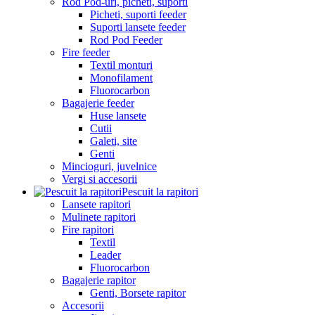
Rod Pod-uri, picheti, suporti
Picheti, suporti feeder
Suporti lansete feeder
Rod Pod Feeder
Fire feeder
Textil monturi
Monofilament
Fluorocarbon
Bagajerie feeder
Huse lansete
Cutii
Galeti, site
Genti
Mincioguri, juvelnice
Vergi si accesorii
Pescuit la rapitori
Lansete rapitori
Mulinete rapitori
Fire rapitori
Textil
Leader
Fluorocarbon
Bagajerie rapitor
Genti, Borsete rapitor
Accesorii