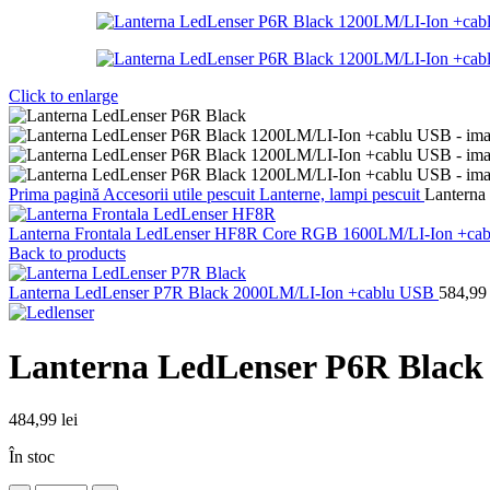
Click to enlarge
Prima pagină
Accesorii utile pescuit
Lanterne, lampi pescuit
Lanterna
Lanterna Frontala LedLenser HF8R Core RGB 1600LM/LI-Ion +c
Back to products
Lanterna LedLenser P7R Black 2000LM/LI-Ion +cablu USB
584,9
Lanterna LedLenser P6R Black
484,99
lei
În stoc