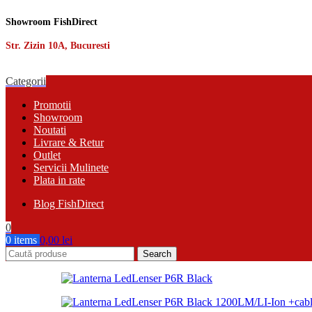
Showroom FishDirect
Str. Zizin 10A, Bucuresti
Categorii
Promotii
Showroom
Noutati
Livrare & Retur
Outlet
Servicii Mulinete
Plata in rate
Blog FishDirect
0
0
items
0,00
lei
Search