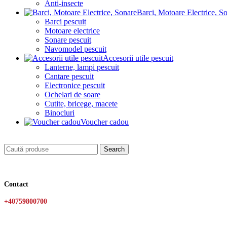
Anti-insecte
Barci, Motoare Electrice, S
Barci pescuit
Motoare electrice
Sonare pescuit
Navomodel pescuit
Accesorii utile pescuit
Lanterne, lampi pescuit
Cantare pescuit
Electronice pescuit
Ochelari de soare
Cutite, bricege, macete
Binocluri
Voucher cadou
Search
Contact
+40759800700