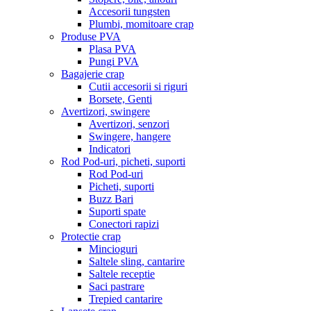
Accesorii tungsten
Plumbi, momitoare crap
Produse PVA
Plasa PVA
Pungi PVA
Bagajerie crap
Cutii accesorii si riguri
Borsete, Genti
Avertizori, swingere
Avertizori, senzori
Swingere, hangere
Indicatori
Rod Pod-uri, picheti, suporti
Rod Pod-uri
Picheti, suporti
Buzz Bari
Suporti spate
Conectori rapizi
Protectie crap
Mincioguri
Saltele sling, cantarire
Saltele receptie
Saci pastrare
Trepied cantarire