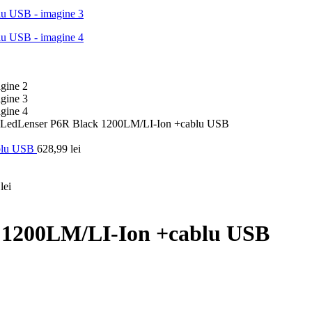
 LedLenser P6R Black 1200LM/LI-Ion +cablu USB
ablu USB
628,99
lei
9
lei
 1200LM/LI-Ion +cablu USB