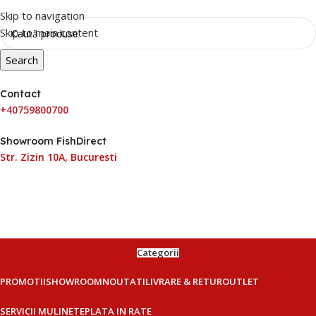
Skip to navigation
Skip to main content
Search
Contact
+40759800700
Showroom FishDirect
Str. Zizin 10A, Bucuresti
Categorii
PROMOTII
SHOWROOM
NOUTATI
LIVRARE & RETUR
OUTLET
SERVICII MULINETE
PLATA IN RATE