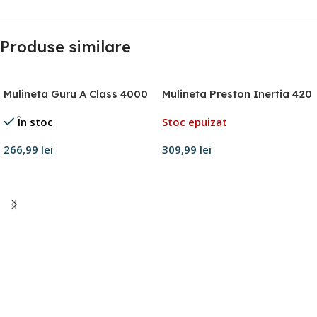
Produse similare
Mulineta Guru A Class 4000
Mulineta Preston Inertia 420
În stoc
Stoc epuizat
266,99
lei
309,99
lei
Adaugă în coș
Citește mai mult