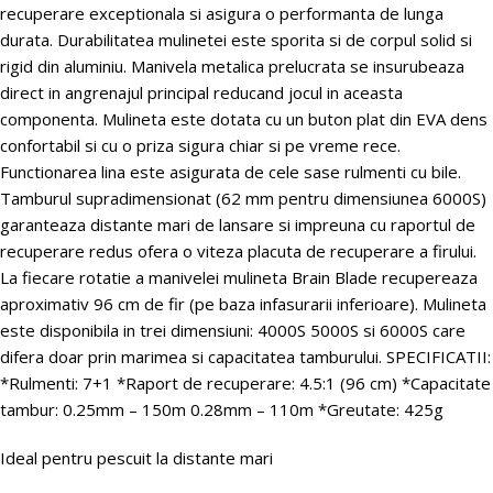
recuperare exceptionala si asigura o performanta de lunga
durata. Durabilitatea mulinetei este sporita si de corpul solid si
rigid din aluminiu. Manivela metalica prelucrata se insurubeaza
direct in angrenajul principal reducand jocul in aceasta
componenta. Mulineta este dotata cu un buton plat din EVA dens
confortabil si cu o priza sigura chiar si pe vreme rece.
Functionarea lina este asigurata de cele sase rulmenti cu bile.
Tamburul supradimensionat (62 mm pentru dimensiunea 6000S)
garanteaza distante mari de lansare si impreuna cu raportul de
recuperare redus ofera o viteza placuta de recuperare a firului.
La fiecare rotatie a manivelei mulineta Brain Blade recupereaza
aproximativ 96 cm de fir (pe baza infasurarii inferioare). Mulineta
este disponibila in trei dimensiuni: 4000S 5000S si 6000S care
difera doar prin marimea si capacitatea tamburului. SPECIFICATII:
*Rulmenti: 7+1 *Raport de recuperare: 4.5:1 (96 cm) *Capacitate
tambur: 0.25mm – 150m 0.28mm – 110m *Greutate: 425g
Ideal pentru pescuit la distante mari