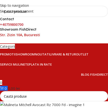
Skip to navigation
Skip to main content
Contact
+40759800700
Showroom FishDirect
Str. Zizin 10A, Bucuresti
Categorii
PROMOTII
SHOWROOM
NOUTATI
LIVRARE & RETUR
OUTLET
SERVICII MULINETE
PLATA IN RATE
BLOG FISHDIRECT
0
0
0,00
lei