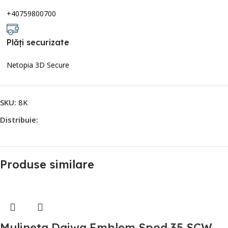
+40759800700
Plăți securizate
Netopia 3D Secure
SKU:
8K
Distribuie:
Produse similare
Mulineta Daiwa Emblem Spod 35 SCW