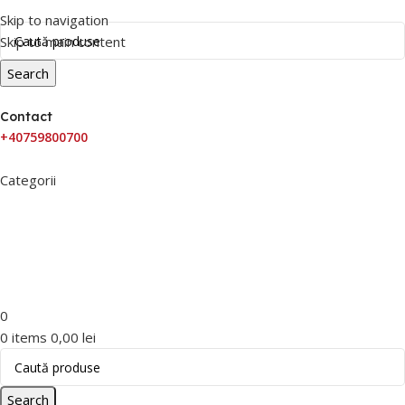
Skip to navigation
Skip to main content
Search
Contact
+40759800700
Categorii
PROMOTII
SHOWROOM
NOUTATI
LIVRARE & RETUR
OUTLET
SERVICII MULINETE
PLATA IN RATE
BLOG FISHDIRECT
0
0
items
0,00
lei
Search