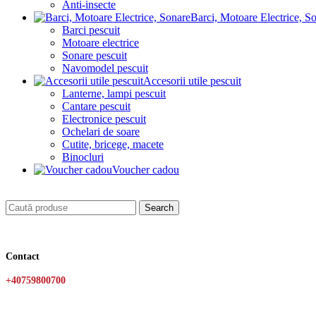
Anti-insecte
Barci, Motoare Electrice, S
Barci pescuit
Motoare electrice
Sonare pescuit
Navomodel pescuit
Accesorii utile pescuit
Lanterne, lampi pescuit
Cantare pescuit
Electronice pescuit
Ochelari de soare
Cutite, bricege, macete
Binocluri
Voucher cadou
Search
Contact
+40759800700