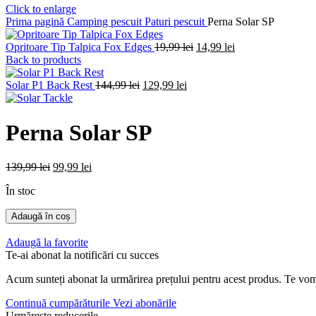
Click to enlarge
Prima pagină
Camping pescuit
Paturi pescuit
Perna Solar SP
Prețul
Prețul
Opritoare Tip Talpica Fox Edges
19,99
lei
14,99
lei
inițial
curent
Back to products
a
este:
Prețul
Prețul
fost:
14,99 lei.
Solar P1 Back Rest
144,99
lei
129,99
lei
inițial
curent
19,99 lei.
a
este:
fost:
129,99 lei.
Perna Solar SP
144,99 lei.
Prețul
Prețul
139,99
lei
99,99
lei
inițial
curent
În stoc
a
este:
fost:
99,99 lei.
Cantitate
Adaugă în coș
139,99 lei.
Perna
Solar
Adaugă la favorite
SP
Te-ai abonat la notificări cu succes
Acum sunteți abonat la urmărirea prețului pentru acest produs. Te vom
Continuă cumpărăturile
Vezi abonările
Urmărește reducerile