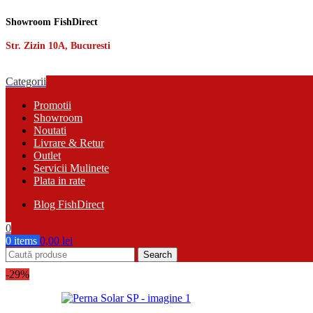
Showroom FishDirect
Str. Zizin 10A, Bucuresti
Categorii
Promotii
Showroom
Noutati
Livrare & Retur
Outlet
Servicii Mulinete
Plata in rate
Blog FishDirect
0
0
items
0,00
lei
Search
-29%