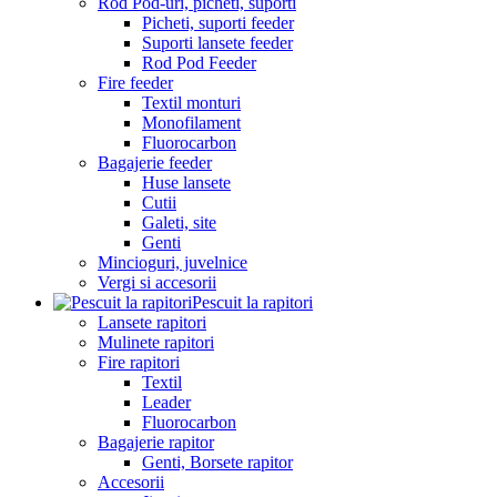
Rod Pod-uri, picheti, suporti
Picheti, suporti feeder
Suporti lansete feeder
Rod Pod Feeder
Fire feeder
Textil monturi
Monofilament
Fluorocarbon
Bagajerie feeder
Huse lansete
Cutii
Galeti, site
Genti
Mincioguri, juvelnice
Vergi si accesorii
Pescuit la rapitori
Lansete rapitori
Mulinete rapitori
Fire rapitori
Textil
Leader
Fluorocarbon
Bagajerie rapitor
Genti, Borsete rapitor
Accesorii