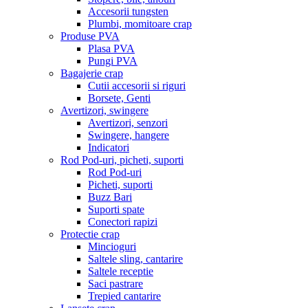
Accesorii tungsten
Plumbi, momitoare crap
Produse PVA
Plasa PVA
Pungi PVA
Bagajerie crap
Cutii accesorii si riguri
Borsete, Genti
Avertizori, swingere
Avertizori, senzori
Swingere, hangere
Indicatori
Rod Pod-uri, picheti, suporti
Rod Pod-uri
Picheti, suporti
Buzz Bari
Suporti spate
Conectori rapizi
Protectie crap
Mincioguri
Saltele sling, cantarire
Saltele receptie
Saci pastrare
Trepied cantarire