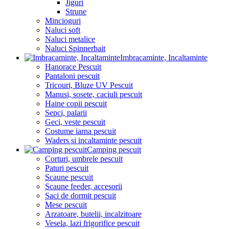
Jiguri
Strune
Mincioguri
Naluci soft
Naluci metalice
Naluci Spinnerbait
Imbracaminte, Incaltaminte
Hanorace Pescuit
Pantaloni pescuit
Tricouri, Bluze UV Pescuit
Manusi, sosete, caciuli pescuit
Haine copii pescuit
Sepci, palarii
Geci, veste pescuit
Costume iarna pescuit
Waders si incaltaminte pescuit
Camping pescuit
Corturi, umbrele pescuit
Paturi pescuit
Scaune pescuit
Scaune feeder, accesorii
Saci de dormit pescuit
Mese pescuit
Arzatoare, butelii, incalzitoare
Vesela, lazi frigorifice pescuit