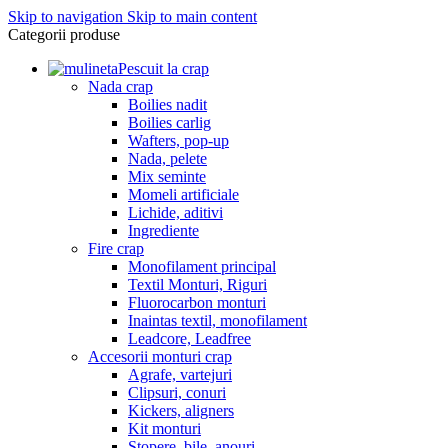
Skip to navigation
Skip to main content
Categorii produse
Pescuit la crap
Nada crap
Boilies nadit
Boilies carlig
Wafters, pop-up
Nada, pelete
Mix seminte
Momeli artificiale
Lichide, aditivi
Ingrediente
Fire crap
Monofilament principal
Textil Monturi, Riguri
Fluorocarbon monturi
Inaintas textil, monofilament
Leadcore, Leadfree
Accesorii monturi crap
Agrafe, vartejuri
Clipsuri, conuri
Kickers, aligners
Kit monturi
Stopere, bile, anouri