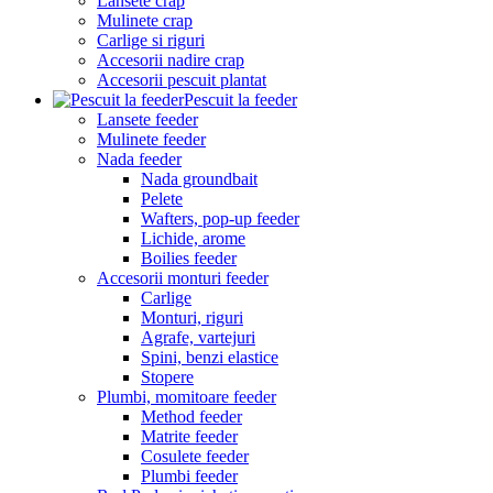
Lansete crap
Mulinete crap
Carlige si riguri
Accesorii nadire crap
Accesorii pescuit plantat
Pescuit la feeder
Lansete feeder
Mulinete feeder
Nada feeder
Nada groundbait
Pelete
Wafters, pop-up feeder
Lichide, arome
Boilies feeder
Accesorii monturi feeder
Carlige
Monturi, riguri
Agrafe, vartejuri
Spini, benzi elastice
Stopere
Plumbi, momitoare feeder
Method feeder
Matrite feeder
Cosulete feeder
Plumbi feeder