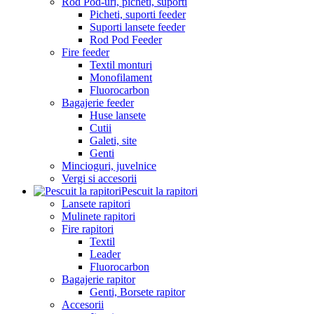
Rod Pod-uri, picheti, suporti
Picheti, suporti feeder
Suporti lansete feeder
Rod Pod Feeder
Fire feeder
Textil monturi
Monofilament
Fluorocarbon
Bagajerie feeder
Huse lansete
Cutii
Galeti, site
Genti
Mincioguri, juvelnice
Vergi si accesorii
Pescuit la rapitori
Lansete rapitori
Mulinete rapitori
Fire rapitori
Textil
Leader
Fluorocarbon
Bagajerie rapitor
Genti, Borsete rapitor
Accesorii