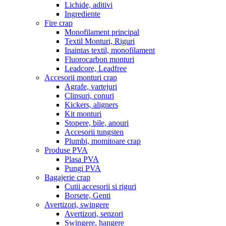
Lichide, aditivi
Ingrediente
Fire crap
Monofilament principal
Textil Monturi, Riguri
Inaintas textil, monofilament
Fluorocarbon monturi
Leadcore, Leadfree
Accesorii monturi crap
Agrafe, vartejuri
Clipsuri, conuri
Kickers, aligners
Kit monturi
Stopere, bile, anouri
Accesorii tungsten
Plumbi, momitoare crap
Produse PVA
Plasa PVA
Pungi PVA
Bagajerie crap
Cutii accesorii si riguri
Borsete, Genti
Avertizori, swingere
Avertizori, senzori
Swingere, hangere