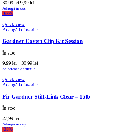
în
Prețul
Prețul
30,99
lei
9,99
lei
pagina
inițial
curent
Adaugă în coș
produsului.
a
este:
-68%
fost:
9,99 lei.
30,99 lei.
Quick view
Adaugă la favorite
Gardner Covert Clip Kit Session
În stoc
Interval
9,99
lei
–
30,99
lei
Acest
de
Selectează opțiunile
produs
prețuri:
are
9,99 lei
Quick view
mai
până
Adaugă la favorite
multe
la
variații.
30,99 lei
Fir Gardner Stiff-Link Clear – 15lb
Opțiunile
pot
În stoc
fi
alese
27,99
lei
în
Adaugă în coș
pagina
-33%
produsului.