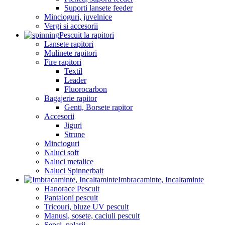
Suporti lansete feeder
Mincioguri, juvelnice
Vergi si accesorii
Pescuit la rapitori
Lansete rapitori
Mulinete rapitori
Fire rapitori
Textil
Leader
Fluorocarbon
Bagajerie rapitor
Genti, Borsete rapitor
Accesorii
Jiguri
Strune
Mincioguri
Naluci soft
Naluci metalice
Naluci Spinnerbait
Imbracaminte, Incaltaminte
Hanorace Pescuit
Pantaloni pescuit
Tricouri, bluze UV pescuit
Manusi, sosete, caciuli pescuit
Sepci, palarii