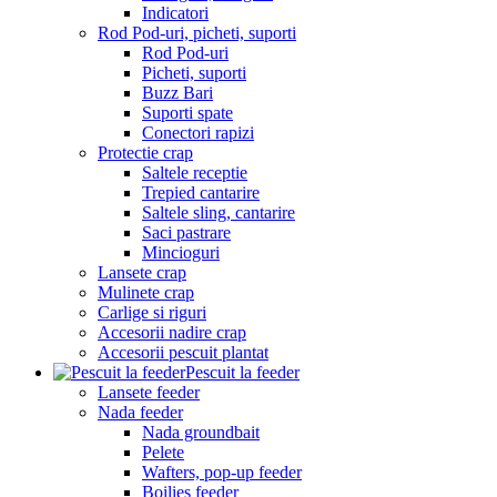
Indicatori
Rod Pod-uri, picheti, suporti
Rod Pod-uri
Picheti, suporti
Buzz Bari
Suporti spate
Conectori rapizi
Protectie crap
Saltele receptie
Trepied cantarire
Saltele sling, cantarire
Saci pastrare
Mincioguri
Lansete crap
Mulinete crap
Carlige si riguri
Accesorii nadire crap
Accesorii pescuit plantat
Pescuit la feeder
Lansete feeder
Nada feeder
Nada groundbait
Pelete
Wafters, pop-up feeder
Boilies feeder