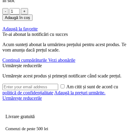
În stoc
a
este:
fost:
23,99 lei.
Cantitate
36,99 lei.
Rezerva
Adaugă în coș
Plasa
Pva
Adaugă la favorite
Gardner
Te-ai abonat la notificări cu succes
Narrow
7M
Acum sunteți abonat la urmărirea prețului pentru acest produs. Te
vom anunța dacă prețul scade.
Continuă cumpărăturile
Vezi abonările
Urmărește reducerile
Urmărește acest produs și primești notificare când scade prețul.
Am citit și sunt de acord cu
politică de confidențialitate
Adaugă la prețuri urmărite.
Urmărește reducerile
Livrare gratuită
Comenzi de peste 500 lei