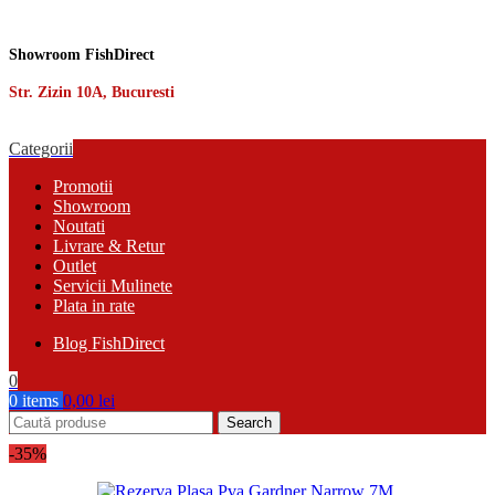
Showroom FishDirect
Str. Zizin 10A, Bucuresti
Categorii
Promotii
Showroom
Noutati
Livrare & Retur
Outlet
Servicii Mulinete
Plata in rate
Blog FishDirect
0
0
items
0,00
lei
Search
-35%