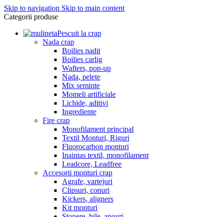
Skip to navigation
Skip to main content
Categorii produse
Pescuit la crap
Nada crap
Boilies nadit
Boilies carlig
Wafters, pop-up
Nada, pelete
Mix seminte
Momeli artificiale
Lichide, aditivi
Ingrediente
Fire crap
Monofilament principal
Textil Monturi, Riguri
Fluorocarbon monturi
Inaintas textil, monofilament
Leadcore, Leadfree
Accesorii monturi crap
Agrafe, vartejuri
Clipsuri, conuri
Kickers, aligners
Kit monturi
Stopere, bile, anouri