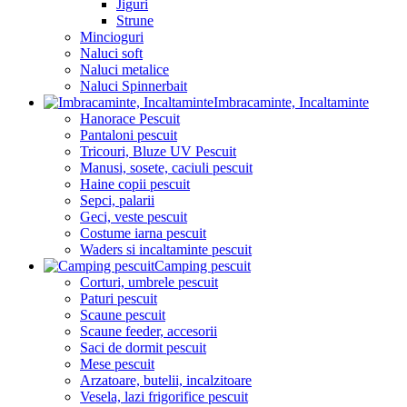
Jiguri
Strune
Mincioguri
Naluci soft
Naluci metalice
Naluci Spinnerbait
Imbracaminte, Incaltaminte
Hanorace Pescuit
Pantaloni pescuit
Tricouri, Bluze UV Pescuit
Manusi, sosete, caciuli pescuit
Haine copii pescuit
Sepci, palarii
Geci, veste pescuit
Costume iarna pescuit
Waders si incaltaminte pescuit
Camping pescuit
Corturi, umbrele pescuit
Paturi pescuit
Scaune pescuit
Scaune feeder, accesorii
Saci de dormit pescuit
Mese pescuit
Arzatoare, butelii, incalzitoare
Vesela, lazi frigorifice pescuit