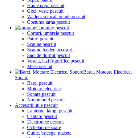
Haine copii pescuit
Geci, veste pescuit
Waders si incaltaminte pescuit
Costume iarna pescuit
Camping pescuit
Corturi, umbrele pescuit
Paturi pescuit
Scaune pescuit
Scaune feeder, accesorii
Saci de dormit pescuit
Vesela, lazi frigorifice pescuit
Mese pescuit
Barci, Motoare Electrice,
Sonare
Barci pescuit
Motoare electrice
Sonare pescuit
Navomodel pescuit
Accesorii utile pescuit
Lanterne, lampi pescuit
Cantare pescuit
Electronice pescuit
Ochelari de soare
Cutite, bricege, macete