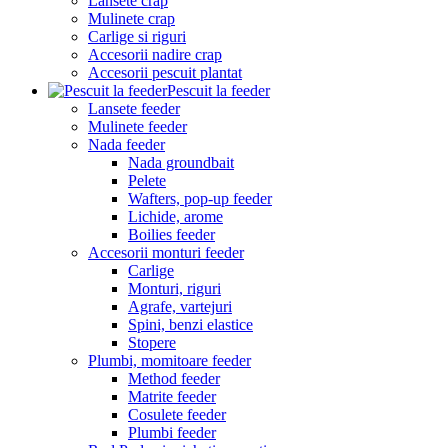
Lansete crap
Mulinete crap
Carlige si riguri
Accesorii nadire crap
Accesorii pescuit plantat
Pescuit la feeder
Lansete feeder
Mulinete feeder
Nada feeder
Nada groundbait
Pelete
Wafters, pop-up feeder
Lichide, arome
Boilies feeder
Accesorii monturi feeder
Carlige
Monturi, riguri
Agrafe, vartejuri
Spini, benzi elastice
Stopere
Plumbi, momitoare feeder
Method feeder
Matrite feeder
Cosulete feeder
Plumbi feeder