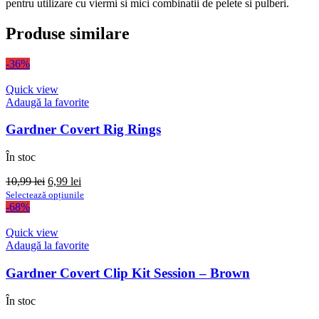
pentru utilizare cu viermi si mici combinatii de pelete si pulberi.
Produse similare
-36%
Quick view
Adaugă la favorite
Gardner Covert Rig Rings
În stoc
Prețul
Prețul
10,99
lei
6,99
lei
inițial
curent
Acest
Selectează opțiunile
a
este:
produs
-68%
fost:
6,99 lei.
are
10,99 lei.
mai
Quick view
multe
Adaugă la favorite
variații.
Opțiunile
Gardner Covert Clip Kit Session – Brown
pot
fi
În stoc
alese