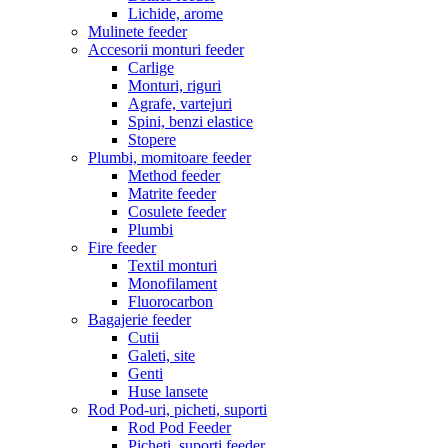
Lichide, arome
Mulinete feeder
Accesorii monturi feeder
Carlige
Monturi, riguri
Agrafe, vartejuri
Spini, benzi elastice
Stopere
Plumbi, momitoare feeder
Method feeder
Matrite feeder
Cosulete feeder
Plumbi
Fire feeder
Textil monturi
Monofilament
Fluorocarbon
Bagajerie feeder
Cutii
Galeti, site
Genti
Huse lansete
Rod Pod-uri, picheti, suporti
Rod Pod Feeder
Picheti, suporti feeder