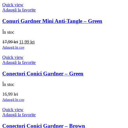
Quick view
Adaugă la favorite
Conuri Gardner Mini Anti-Tangle – Green
În stoc
Prețul
Prețul
17,99
lei
11,99
lei
inițial
curent
Adaugă în coș
a
este:
fost:
11,99 lei.
Quick view
17,99 lei.
Adaugă la favorite
Conectori Conici Gardner – Green
În stoc
16,99
lei
Adaugă în coș
Quick view
Adaugă la favorite
Conectori Conici Gardner – Brown