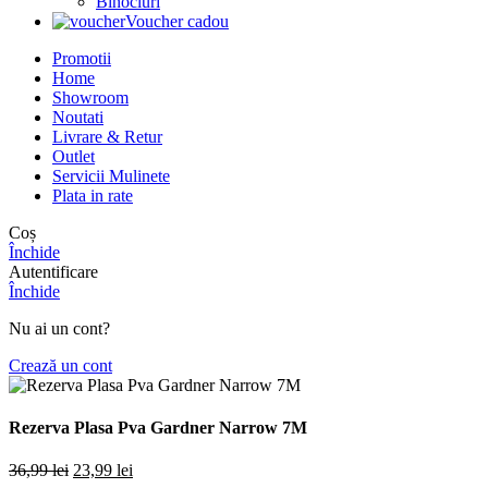
Binocluri
Voucher cadou
Promotii
Home
Showroom
Noutati
Livrare & Retur
Outlet
Servicii Mulinete
Plata in rate
Coș
Închide
Autentificare
Închide
Nu ai un cont?
Crează un cont
Rezerva Plasa Pva Gardner Narrow 7M
Prețul
Prețul
36,99
lei
23,99
lei