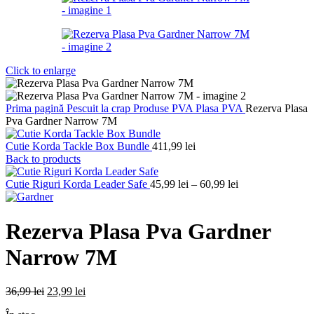
Click to enlarge
Prima pagină
Pescuit la crap
Produse PVA
Plasa PVA
Rezerva Plasa
Pva Gardner Narrow 7M
Cutie Korda Tackle Box Bundle
411,99
lei
Back to products
Interval
Cutie Riguri Korda Leader Safe
45,99
lei
–
60,99
lei
de
prețuri:
45,99 lei
Rezerva Plasa Pva Gardner
până
la
Narrow 7M
60,99 lei
Prețul
Prețul
36,99
lei
23,99
lei
inițial
curent