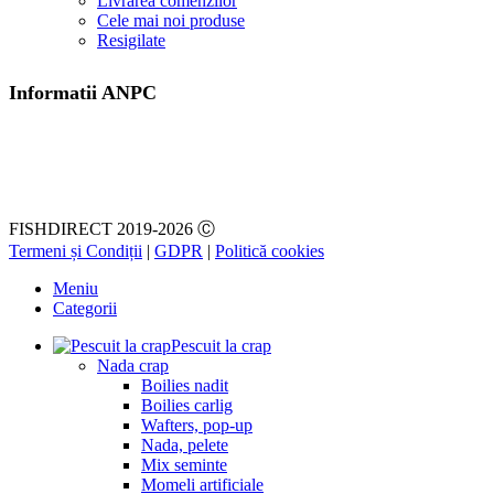
Livrarea comenzilor
Cele mai noi produse
Resigilate
Informatii ANPC
FISHDIRECT 2019-2026 Ⓒ
Termeni și Condiții
|
GDPR
|
Politică cookies
Meniu
Categorii
Pescuit la crap
Nada crap
Boilies nadit
Boilies carlig
Wafters, pop-up
Nada, pelete
Mix seminte
Momeli artificiale