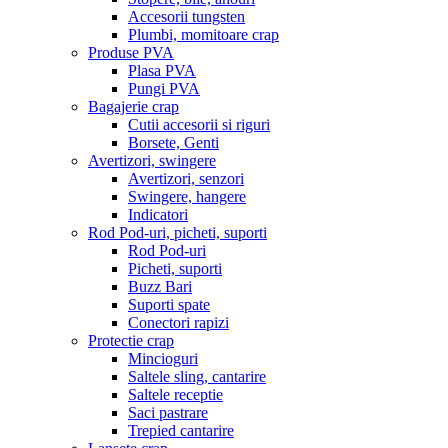
Accesorii tungsten
Plumbi, momitoare crap
Produse PVA
Plasa PVA
Pungi PVA
Bagajerie crap
Cutii accesorii si riguri
Borsete, Genti
Avertizori, swingere
Avertizori, senzori
Swingere, hangere
Indicatori
Rod Pod-uri, picheti, suporti
Rod Pod-uri
Picheti, suporti
Buzz Bari
Suporti spate
Conectori rapizi
Protectie crap
Mincioguri
Saltele sling, cantarire
Saltele receptie
Saci pastrare
Trepied cantarire