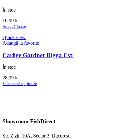
În stoc
16,99
lei
Adaugă în coș
Quick view
Adaugă la favorite
Carlige Gardner Rigga Cvr
În stoc
28,99
lei
Acest
Selectează opțiunile
produs
are
mai
multe
variații.
Opțiunile
Showroom FishDirect
pot
fi
alese
Str. Zizin 10A, Sector 3, Bucuresti
în