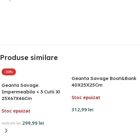
Produse similare
-30%
Geanta Savage Boat&Bank
40X25X25Cm
Geanta Savage
Impermeabila + 3 Cutii Xl
Stoc epuizat
25X67X46Cm
312,99
lei
Stoc epuizat
Citește mai mult
299,99
lei
428,99
lei
Citește mai mult