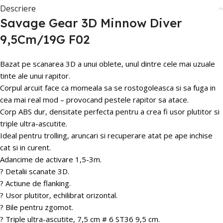
Descriere
Savage Gear 3D Minnow Diver
9,5Cm/19G F02
Bazat pe scanarea 3D a unui oblete, unul dintre cele mai uzuale
tinte ale unui rapitor.
Corpul arcuit face ca momeala sa se rostogoleasca si sa fuga in
cea mai real mod – provocand pestele rapitor sa atace.
Corp ABS dur, densitate perfecta pentru a crea fi usor plutitor si
triple ultra-ascutite.
Ideal pentru trolling, aruncari si recuperare atat pe ape inchise
cat si in curent.
Adancime de activare 1,5-3m.
? Detalii scanate 3D.
? Actiune de flanking.
? Usor plutitor, echilibrat orizontal.
? Bile pentru zgomot.
? Triple ultra-ascutite, 7,5 cm # 6 ST36 9,5 cm.