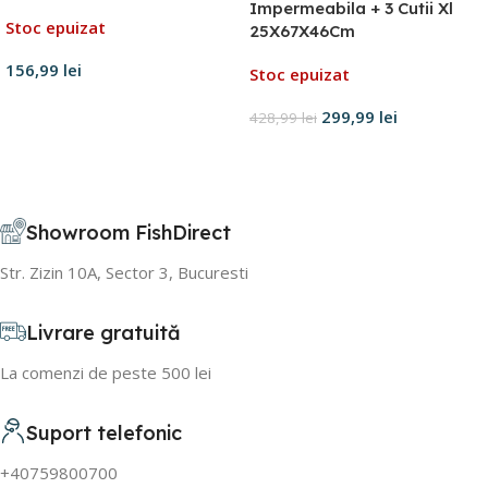
Impermeabila + 3 Cutii Xl
Stoc epuizat
25X67X46Cm
156,99
lei
Stoc epuizat
Citește mai mult
299,99
lei
428,99
lei
Citește mai mult
Showroom FishDirect
Str. Zizin 10A, Sector 3, Bucuresti
Livrare gratuită
La comenzi de peste 500 lei
Suport telefonic
+40759800700