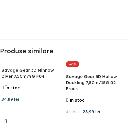
Produse similare
-40%
Savage Gear 3D Minnow
Diver 7,5Cm/9G F04
Savage Gear 3D Hollow
Duckling 7,5Cm/15G 02-
În stoc
Fruck
34,99
lei
În stoc
Adaugă în coș
28,99
lei
47,99
lei
Adaugă în coș