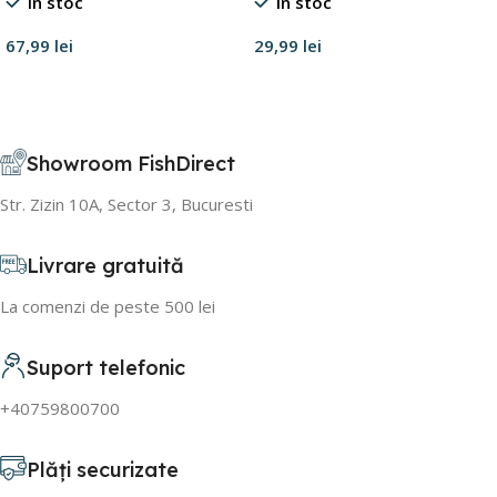
În stoc
În stoc
67,99
lei
29,99
lei
Adaugă în coș
Adaugă în coș
Showroom FishDirect
Str. Zizin 10A, Sector 3, Bucuresti
Livrare gratuită
La comenzi de peste 500 lei
Suport telefonic
+40759800700
Plăți securizate