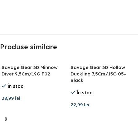
Produse similare
Savage Gear 3D Minnow
Savage Gear 3D Hollow
Diver 9,5Cm/19G F02
Duckling 7,5Cm/15G 05-
Black
În stoc
În stoc
28,99
lei
22,99
lei
Adaugă în coș
Adaugă în coș