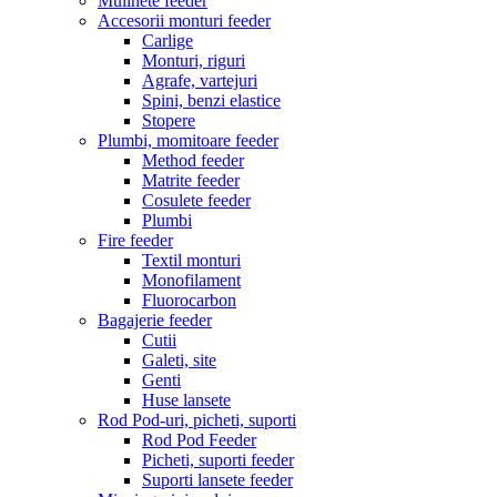
Mulinete feeder
Accesorii monturi feeder
Carlige
Monturi, riguri
Agrafe, vartejuri
Spini, benzi elastice
Stopere
Plumbi, momitoare feeder
Method feeder
Matrite feeder
Cosulete feeder
Plumbi
Fire feeder
Textil monturi
Monofilament
Fluorocarbon
Bagajerie feeder
Cutii
Galeti, site
Genti
Huse lansete
Rod Pod-uri, picheti, suporti
Rod Pod Feeder
Picheti, suporti feeder
Suporti lansete feeder