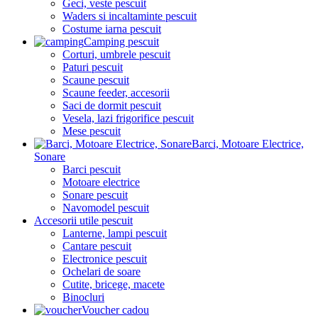
Geci, veste pescuit
Waders si incaltaminte pescuit
Costume iarna pescuit
Camping pescuit
Corturi, umbrele pescuit
Paturi pescuit
Scaune pescuit
Scaune feeder, accesorii
Saci de dormit pescuit
Vesela, lazi frigorifice pescuit
Mese pescuit
Barci, Motoare Electrice,
Sonare
Barci pescuit
Motoare electrice
Sonare pescuit
Navomodel pescuit
Accesorii utile pescuit
Lanterne, lampi pescuit
Cantare pescuit
Electronice pescuit
Ochelari de soare
Cutite, bricege, macete
Binocluri
Voucher cadou