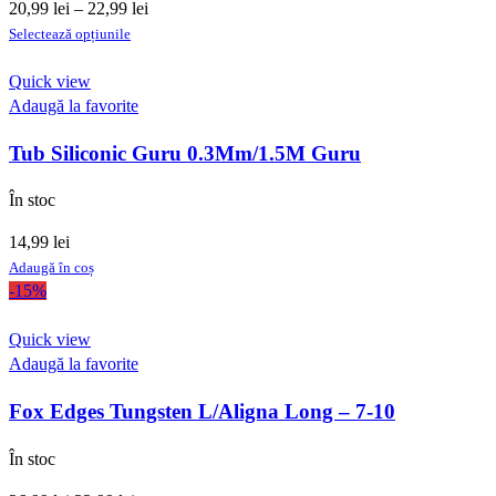
Interval
20,99
lei
–
22,99
lei
Acest
de
Selectează opțiunile
produs
prețuri:
are
20,99 lei
Quick view
mai
până
Adaugă la favorite
multe
la
Tub Siliconic Guru 0.3Mm/1.5M Guru
variații.
22,99 lei
Opțiunile
În stoc
pot
fi
14,99
lei
alese
Adaugă în coș
în
-15%
pagina
produsului.
Quick view
Adaugă la favorite
Fox Edges Tungsten L/Aligna Long – 7-10
În stoc