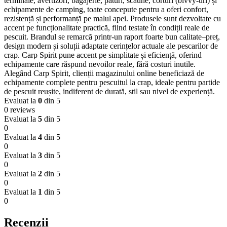
terminale, avertizori, bagajerie, paturi, scaune, corturi (bivvy-uri) și
echipamente de camping, toate concepute pentru a oferi confort,
rezistență și performanță pe malul apei. Produsele sunt dezvoltate cu
accent pe funcționalitate practică, fiind testate în condiții reale de
pescuit. Brandul se remarcă printr-un raport foarte bun calitate–preț,
design modern și soluții adaptate cerințelor actuale ale pescarilor de
crap. Carp Spirit pune accent pe simplitate și eficiență, oferind
echipamente care răspund nevoilor reale, fără costuri inutile.
Alegând Carp Spirit, clienții magazinului online beneficiază de
echipamente complete pentru pescuitul la crap, ideale pentru partide
de pescuit reușite, indiferent de durată, stil sau nivel de experiență.
Evaluat la
0
din 5
0 reviews
Evaluat la
5
din 5
0
Evaluat la
4
din 5
0
Evaluat la
3
din 5
0
Evaluat la
2
din 5
0
Evaluat la
1
din 5
0
Recenzii