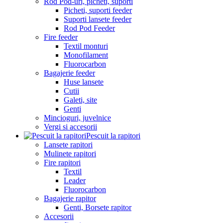
Rod Pod-uri, picheti, suporti
Picheti, suporti feeder
Suporti lansete feeder
Rod Pod Feeder
Fire feeder
Textil monturi
Monofilament
Fluorocarbon
Bagajerie feeder
Huse lansete
Cutii
Galeti, site
Genti
Mincioguri, juvelnice
Vergi si accesorii
Pescuit la rapitori
Lansete rapitori
Mulinete rapitori
Fire rapitori
Textil
Leader
Fluorocarbon
Bagajerie rapitor
Genti, Borsete rapitor
Accesorii