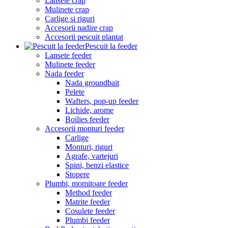
Lansete crap
Mulinete crap
Carlige si riguri
Accesorii nadire crap
Accesorii pescuit plantat
Pescuit la feeder
Lansete feeder
Mulinete feeder
Nada feeder
Nada groundbait
Pelete
Wafters, pop-up feeder
Lichide, arome
Boilies feeder
Accesorii monturi feeder
Carlige
Monturi, riguri
Agrafe, vartejuri
Spini, benzi elastice
Stopere
Plumbi, momitoare feeder
Method feeder
Matrite feeder
Cosulete feeder
Plumbi feeder