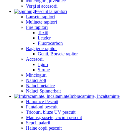
Mincioguri, juvelnice
Vergi si accesorii
Pescuit la rapitori
Lansete rapitori
Mulinete rapitori
Fire rapitori
Textil
Leader
Fluorocarbon
Bagajerie rapitor
Genti, Borsete rapitor
Accesorii
Jiguri
Strune
Mincioguri
Naluci soft
Naluci metalice
Naluci Spinnerbait
Imbracaminte, Incaltaminte
Hanorace Pescuit
Pantaloni pescuit
Tricouri, bluze UV pescuit
Manusi, sosete, caciuli pescuit
Sepci, palarii
Haine copii pescuit