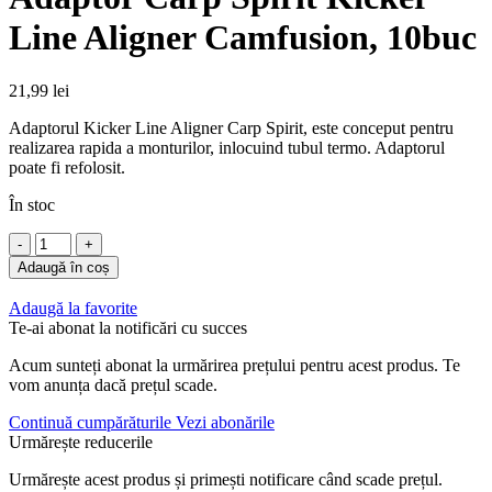
Line Aligner Camfusion, 10buc
21,99
lei
Adaptorul Kicker Line Aligner Carp Spirit, este conceput pentru
realizarea rapida a monturilor, inlocuind tubul termo. Adaptorul
poate fi refolosit.
În stoc
Cantitate
Adaptor
Adaugă în coș
Carp
Spirit
Adaugă la favorite
Kicker
Te-ai abonat la notificări cu succes
Line
Aligner
Acum sunteți abonat la urmărirea prețului pentru acest produs. Te
Camfusion,
vom anunța dacă prețul scade.
10buc
Continuă cumpărăturile
Vezi abonările
Urmărește reducerile
Urmărește acest produs și primești notificare când scade prețul.