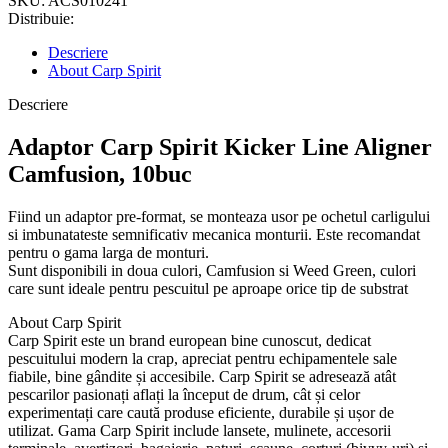
SKU:
ACS010241
Distribuie:
Descriere
About Carp Spirit
Descriere
Adaptor Carp Spirit Kicker Line Aligner
Camfusion, 10buc
Fiind un adaptor pre-format, se monteaza usor pe ochetul carligului
si imbunatateste semnificativ mecanica monturii. Este recomandat
pentru o gama larga de monturi.
Sunt disponibili in doua culori, Camfusion si Weed Green, culori
care sunt ideale pentru pescuitul pe aproape orice tip de substrat
About Carp Spirit
Carp Spirit este un brand european bine cunoscut, dedicat
pescuitului modern la crap, apreciat pentru echipamentele sale
fiabile, bine gândite și accesibile. Carp Spirit se adresează atât
pescarilor pasionați aflați la început de drum, cât și celor
experimentați care caută produse eficiente, durabile și ușor de
utilizat. Gama Carp Spirit include lansete, mulinete, accesorii