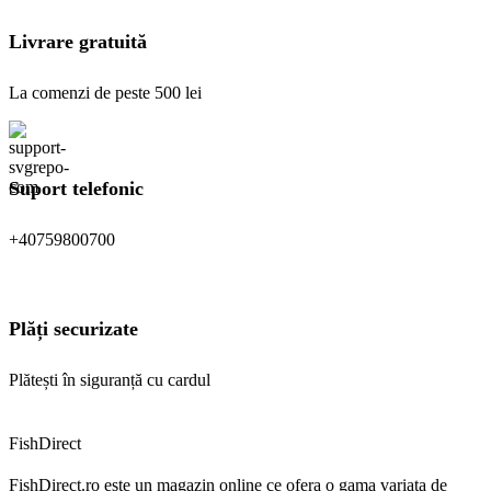
în
pagina
Livrare gratuită
produsului.
La comenzi de peste 500 lei
Suport telefonic
+40759800700
Plăți securizate
Plătești în siguranță cu cardul
FishDirect
FishDirect.ro este un magazin online ce ofera o gama variata de