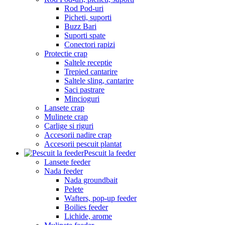
Rod Pod-uri
Picheti, suporti
Buzz Bari
Suporti spate
Conectori rapizi
Protectie crap
Saltele receptie
Trepied cantarire
Saltele sling, cantarire
Saci pastrare
Mincioguri
Lansete crap
Mulinete crap
Carlige si riguri
Accesorii nadire crap
Accesorii pescuit plantat
Pescuit la feeder
Lansete feeder
Nada feeder
Nada groundbait
Pelete
Wafters, pop-up feeder
Boilies feeder
Lichide, arome