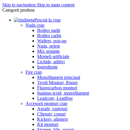
Skip to navigation
Skip to main content
Categorii produse
Pescuit la crap
Nada crap
Boilies nadit
Boilies carlig
Wafters, pop-up
Nada, pelete
Mix seminte
Momeli artificiale
Lichide, aditivi
Ingrediente
Fire crap
Monofilament principal
Textil Monturi, Riguri
Fluorocarbon monturi
Inaintas textil, monofilament
Leadcore, Leadfree
Accesorii monturi crap
Agrafe, vartejuri
Clipsuri, conuri
Kickers, aligners
Kit monturi
Stopere, bile, anouri