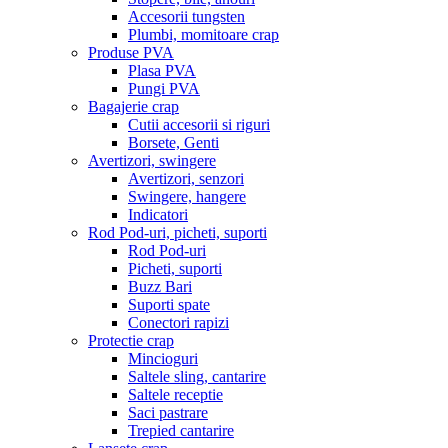
Accesorii tungsten
Plumbi, momitoare crap
Produse PVA
Plasa PVA
Pungi PVA
Bagajerie crap
Cutii accesorii si riguri
Borsete, Genti
Avertizori, swingere
Avertizori, senzori
Swingere, hangere
Indicatori
Rod Pod-uri, picheti, suporti
Rod Pod-uri
Picheti, suporti
Buzz Bari
Suporti spate
Conectori rapizi
Protectie crap
Mincioguri
Saltele sling, cantarire
Saltele receptie
Saci pastrare
Trepied cantarire