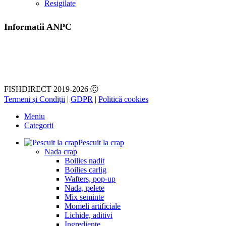
Resigilate
Informatii ANPC
FISHDIRECT 2019-2026 Ⓒ
Termeni și Condiții
|
GDPR
|
Politică cookies
Meniu
Categorii
Pescuit la crap
Nada crap
Boilies nadit
Boilies carlig
Wafters, pop-up
Nada, pelete
Mix seminte
Momeli artificiale
Lichide, aditivi
Ingrediente