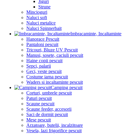
Jiguri
Strune
Mincioguri
Naluci soft
Naluci metalice
Naluci Spinnerbait
Imbracaminte, Incaltaminte
Hanorace Pescuit
Pantaloni pescuit
Tricouri, Bluze UV Pescuit
Manusi, sosete, caciuli pescuit
Haine copii pescuit
Sepci, palarii
Geci, veste pescuit
Costume iarna pescuit
Waders si incaltaminte pescuit
Camping pescuit
Corturi, umbrele pescuit
Paturi pescuit
Scaune pescuit
Scaune feeder, accesorii
Saci de dormit pescuit
Mese pescuit
Arzatoare, butelii, incalzitoare
Vesela, lazi frigorifice pescuit