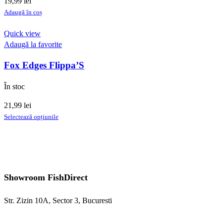
19,99
lei
alese
Adaugă în coș
în
pagina
Quick view
produsului.
Adaugă la favorite
Fox Edges Flippa’S
În stoc
21,99
lei
Acest
Selectează opțiunile
produs
are
mai
multe
variații.
Showroom FishDirect
Opțiunile
pot
Str. Zizin 10A, Sector 3, Bucuresti
fi
alese