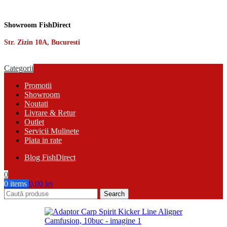
Showroom FishDirect
Str. Zizin 10A, Bucuresti
Categorii
Promotii
Showroom
Noutati
Livrare & Retur
Outlet
Servicii Mulinete
Plata in rate
Blog FishDirect
0
0
items
0,00
lei
Search