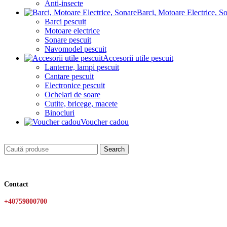
Anti-insecte
Barci, Motoare Electrice, S
Barci pescuit
Motoare electrice
Sonare pescuit
Navomodel pescuit
Accesorii utile pescuit
Lanterne, lampi pescuit
Cantare pescuit
Electronice pescuit
Ochelari de soare
Cutite, bricege, macete
Binocluri
Voucher cadou
Search
Contact
+40759800700