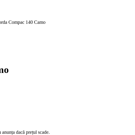
orda Compac 140 Camo
i.
mo
 anunța dacă prețul scade.