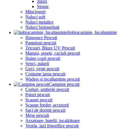
Jiguri
Strune
Mincioguri
Naluci soft
Naluci metalice
Naluci Spinnerbait
Imbracaminte, Incaltaminte
Hanorace Pescuit
Pantaloni pescuit
Tricouri, Bluze UV Pescuit
Manusi, sosete, caciuli pescuit
Haine copii pescuit
Sepci, palarii
Geci, veste pescuit
Costume iarna pescuit
Waders si incaltaminte pescuit
Camping pescuit
Corturi, umbrele pescuit
Paturi pescuit
Scaune pescuit
Scaune feeder, accesorii
Saci de dormit pescuit
Mese pescuit
Arzatoare, butelii, incalzitoare
Vesela, lazi frigorifice pescuit