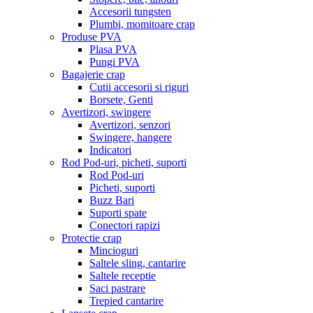
Accesorii tungsten
Plumbi, momitoare crap
Produse PVA
Plasa PVA
Pungi PVA
Bagajerie crap
Cutii accesorii si riguri
Borsete, Genti
Avertizori, swingere
Avertizori, senzori
Swingere, hangere
Indicatori
Rod Pod-uri, picheti, suporti
Rod Pod-uri
Picheti, suporti
Buzz Bari
Suporti spate
Conectori rapizi
Protectie crap
Mincioguri
Saltele sling, cantarire
Saltele receptie
Saci pastrare
Trepied cantarire