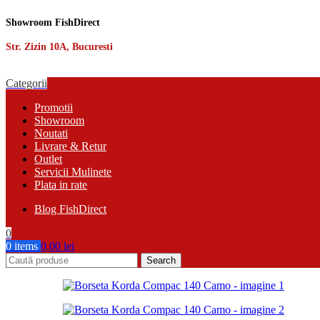
Showroom FishDirect
Str. Zizin 10A, Bucuresti
Categorii
Promotii
Showroom
Noutati
Livrare & Retur
Outlet
Servicii Mulinete
Plata in rate
Blog FishDirect
0
0
items
0,00
lei
Search