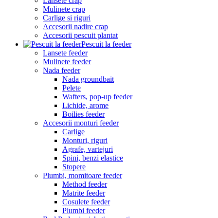
Lansete crap
Mulinete crap
Carlige si riguri
Accesorii nadire crap
Accesorii pescuit plantat
Pescuit la feeder
Lansete feeder
Mulinete feeder
Nada feeder
Nada groundbait
Pelete
Wafters, pop-up feeder
Lichide, arome
Boilies feeder
Accesorii monturi feeder
Carlige
Monturi, riguri
Agrafe, vartejuri
Spini, benzi elastice
Stopere
Plumbi, momitoare feeder
Method feeder
Matrite feeder
Cosulete feeder
Plumbi feeder