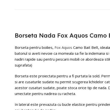
Borseta Nada Fox Aquos Camo B
Borseta pentru boilies,
Fox Aquos
Camo Bait Belt, ideala 
batonul si aveti nevoie ca momeala sa fie la indemana si 
nadiri rapide sau pentru pescarii mobili ce abordeaza stilu
suprafata)
Borseta este proiectata pentru a fi purtata la sold. Perm
si are cusaturile sudate nu permit scugerea lichidelor catr
acestor cusaturi sudate, poate stoca orice tip de nada. D
umectate pentru nadirea cu racheta.
In lateral este prevazuta cu bucle elastice pentru prinde