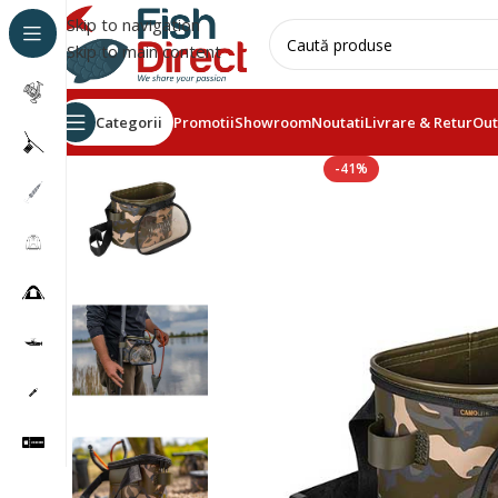
Skip to navigation
Skip to main content
Categorii
Promotii
Showroom
Noutati
Livrare & Retur
Out
-41%