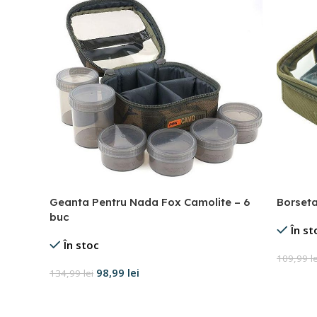
Geanta Pentru Nada Fox Camolite – 6
Borseta
buc
În st
În stoc
109,99
l
98,99
lei
134,99
lei
Select
Adaugă în coș