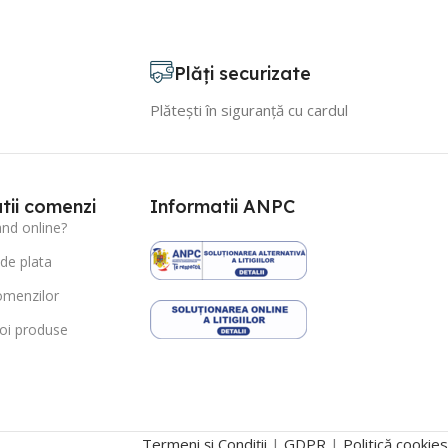
Plăți securizate
Plătești în siguranță cu cardul
tii comenzi
Informatii ANPC
d online?
 de plata
omenzilor
oi produse
Termeni și Condiții
|
GDPR
|
Politică cookies