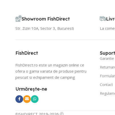
Showroom FishDirect
Livr
Str. Zizin 10A, Sector 3, Bucuresti
La comen
FishDirect
Suport 
Garantie
FishDirect.ro este un magazin online ce
Returnar
ofera o gama variata de produse pentru
Formular
pescuit si echipament de camping
Contact
Urmărește-ne
Regulame
FISHDIRECT 2019-2026 Ⓒ