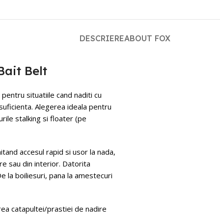
DESCRIERE
ABOUT FOX
ait Belt
pentru situatiile cand naditi cu
suficienta. Alegerea ideala pentru
rile stalking si floater (pe
itand accesul rapid si usor la nada,
e sau din interior. Datorita
e la boiliesuri, pana la amestecuri
rea catapultei/prastiei de nadire