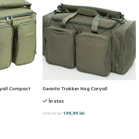
yall Compact
Geanta Trakker Nxg Caryall
În stoc
199,99
lei
299,99
lei
Adaugă în coș