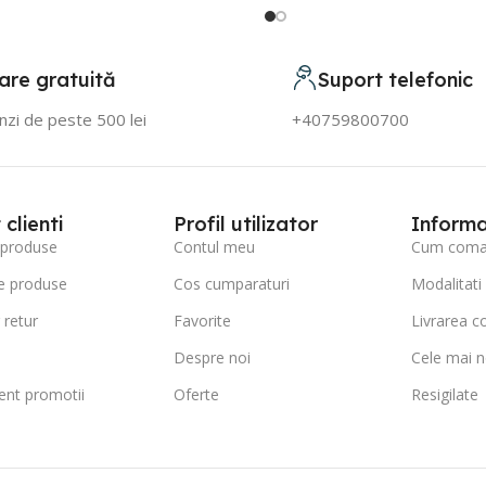
are gratuită
Suport telefonic
zi de peste 500 lei
+40759800700
clienti
Profil utilizator
Informa
 produse
Contul meu
Cum coman
e produse
Cos cumparaturi
Modalitati
 retur
Favorite
Livrarea c
Despre noi
Cele mai n
nt promotii
Oferte
Resigilate