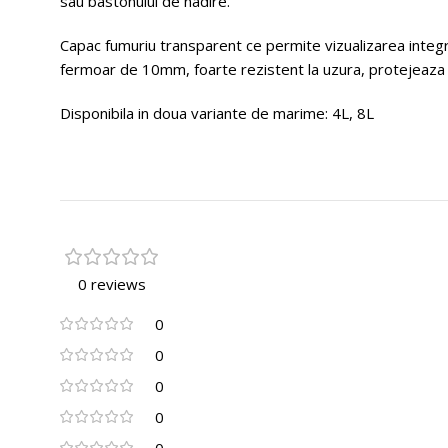
sau bastonului de nadire.
Capac fumuriu transparent ce permite vizualizarea integral
fermoar de 10mm, foarte rezistent la uzura, protejeaza 
Disponibila in doua variante de marime: 4L, 8L
0 reviews
0
0
0
0
0