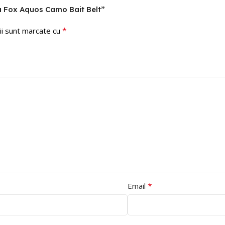
da Fox Aquos Camo Bait Belt”
*
ii sunt marcate cu
*
Email