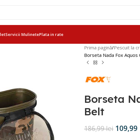
let
Servicii Mulinete
Plata in rate
Prima pagină
Pescuit la c
Borseta Nada Fox Aquos 
Borseta N
Belt
109,99
186,99
lei