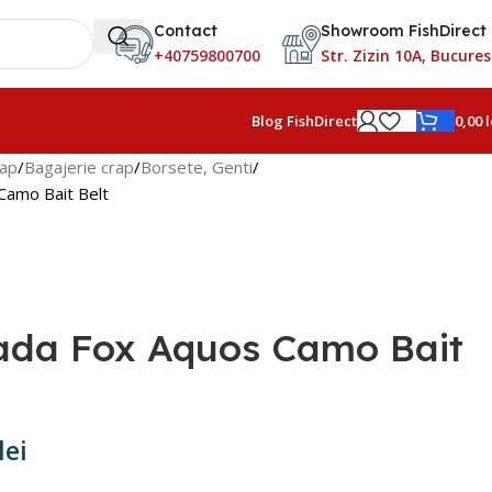
Contact
Showroom FishDirect
+40759800700
Str. Zizin 10A, Bucures
0,00
l
Blog FishDirect
rap
Bagajerie crap
Borsete, Genti
Camo Bait Belt
ada Fox Aquos Camo Bait
lei