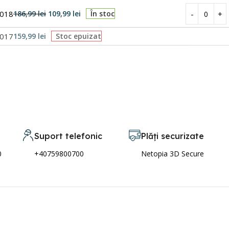
V018
186,99
lei
109,99
lei
În stoc
V017
159,99
lei
Stoc epuizat
Suport telefonic
Plăți securizate
0
+40759800700
Netopia 3D Secure