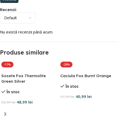
Recenzii
Nu există recenzii până acum.
Produse similare
-17%
-29%
Sosete Fox Thermolite
Caciula Fox Burnt Orange
Green Silver
În stoc
În stoc
40,99
lei
57,99
lei
48,99
lei
58,99
lei
Adaugă în coș
Selectează opțiunile