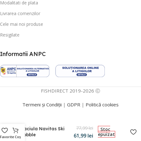
Modalitati de plata
Livrarea comenzilor
Cele mai noi produse
Resigilate
Informatii ANPC
FISHDIRECT 2019-2026 Ⓒ
Termeni și Condiții
|
GDPR
|
Politică cookies
77,99
lei
Caciula Navitas Ski
Stoc
epuizat
Bobble
61,99
lei
Favorite
Coș