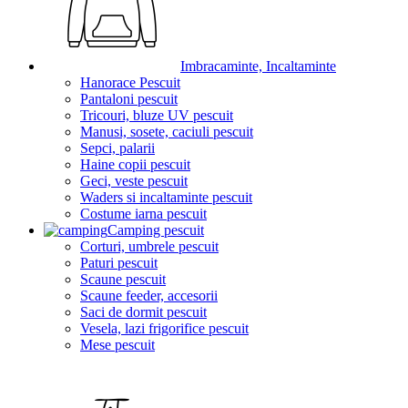
Imbracaminte, Incaltaminte
Hanorace Pescuit
Pantaloni pescuit
Tricouri, bluze UV pescuit
Manusi, sosete, caciuli pescuit
Sepci, palarii
Haine copii pescuit
Geci, veste pescuit
Waders si incaltaminte pescuit
Costume iarna pescuit
Camping pescuit
Corturi, umbrele pescuit
Paturi pescuit
Scaune pescuit
Scaune feeder, accesorii
Saci de dormit pescuit
Vesela, lazi frigorifice pescuit
Mese pescuit