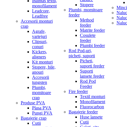
Inaintas textil,
Stopere
monofilament
Minci
Plumbi, momitoare
Leadcore,
Naluc
feeder
Leadfree
Naluc
Method
Accesorii monturi
Naluc
feeder
crap
Matrite feeder
Agrafe,
Cosulete
vartejuri
feeder
Clipsuri,
Plumbi feeder
conuri
Rod Pod-uri,
Kickers,
picheti, suporti
aligners
Picheti,
Kit monturi
suporti feeder
Stopere, bile,
Suporti
anouri
lansete feeder
Accesorii
Rod Pod
tungsten
Feeder
Plumbi,
Fire feeder
momitoare
Textil monturi
crap
Monofilament
Produse PVA
Fluorocarbon
Plasa PVA
Bagajerie feeder
Pungi PVA
Huse lansete
Bagajerie crap
Cutii
Cutii