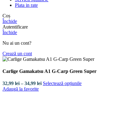
Plata in rate
Coș
Închide
Autentificare
Închide
Nu ai un cont?
Crează un cont
Carlige Gamakatsu A1 G-Carp Green Super
Interval
32,99
lei
–
34,99
lei
Selectează opțiunile
de
Adaugă la favorite
prețuri:
32,99 lei
până
la
34,99 lei