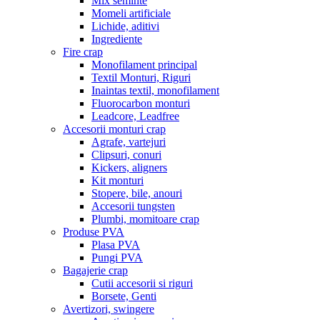
Mix seminte
Momeli artificiale
Lichide, aditivi
Ingrediente
Fire crap
Monofilament principal
Textil Monturi, Riguri
Inaintas textil, monofilament
Fluorocarbon monturi
Leadcore, Leadfree
Accesorii monturi crap
Agrafe, vartejuri
Clipsuri, conuri
Kickers, aligners
Kit monturi
Stopere, bile, anouri
Accesorii tungsten
Plumbi, momitoare crap
Produse PVA
Plasa PVA
Pungi PVA
Bagajerie crap
Cutii accesorii si riguri
Borsete, Genti
Avertizori, swingere