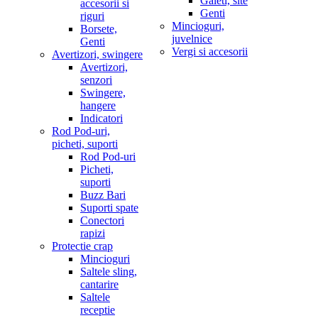
Galeti, site
accesorii si
Genti
riguri
Mincioguri,
Borsete,
juvelnice
Genti
Vergi si accesorii
Avertizori, swingere
Avertizori,
senzori
Swingere,
hangere
Indicatori
Rod Pod-uri,
picheti, suporti
Rod Pod-uri
Picheti,
suporti
Buzz Bari
Suporti spate
Conectori
rapizi
Protectie crap
Mincioguri
Saltele sling,
cantarire
Saltele
receptie