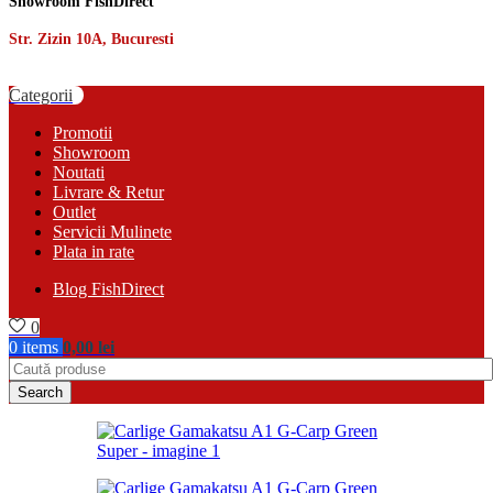
Showroom FishDirect
Str. Zizin 10A, Bucuresti
Categorii
Promotii
Showroom
Noutati
Livrare & Retur
Outlet
Servicii Mulinete
Plata in rate
Blog FishDirect
0
0
items
0,00
lei
Search