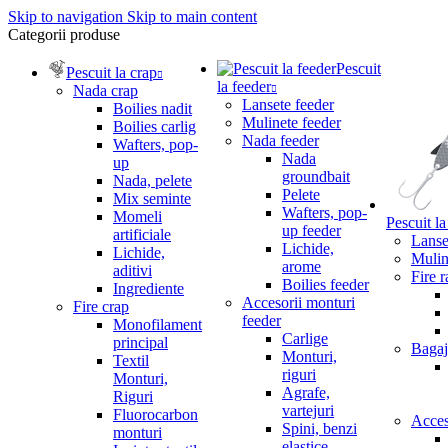
Skip to navigation
Skip to main content
Categorii produse
Pescuit
Pescuit la crap
la feeder
Nada crap
Lansete feeder
Boilies nadit
Mulinete feeder
Boilies carlig
Nada feeder
Wafters, pop-
Nada
up
groundbait
Nada, pelete
Pelete
Mix seminte
Wafters, pop-
Momeli
Pescuit la
up feeder
artificiale
Lanset
Lichide,
Lichide,
Mulin
arome
aditivi
Fire r
Boilies feeder
Ingrediente
Accesorii monturi
Fire crap
feeder
Monofilament
Carlige
principal
Bagaj
Monturi,
Textil
riguri
Monturi,
Agrafe,
Riguri
vartejuri
Fluorocarbon
Acces
Spini, benzi
monturi
elastice