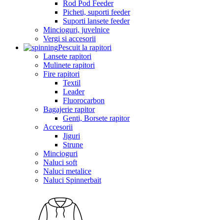
Rod Pod Feeder
Picheti, suporti feeder
Suporti lansete feeder
Mincioguri, juvelnice
Vergi si accesorii
Pescuit la rapitori
Lansete rapitori
Mulinete rapitori
Fire rapitori
Textil
Leader
Fluorocarbon
Bagajerie rapitor
Genti, Borsete rapitor
Accesorii
Jiguri
Strune
Mincioguri
Naluci soft
Naluci metalice
Naluci Spinnerbait