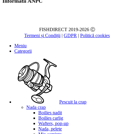
Informatii ANPC
FISHDIRECT 2019-2026 Ⓒ
Termeni și Condiții
|
GDPR
|
Politică cookies
Meniu
Categorii
Pescuit la crap
Nada crap
Boilies nadit
Boilies carlig
Wafters, pop-up
Nada, pelete