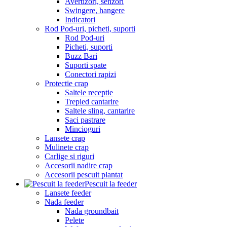
Avertizori, senzori
Swingere, hangere
Indicatori
Rod Pod-uri, picheti, suporti
Rod Pod-uri
Picheti, suporti
Buzz Bari
Suporti spate
Conectori rapizi
Protectie crap
Saltele receptie
Trepied cantarire
Saltele sling, cantarire
Saci pastrare
Mincioguri
Lansete crap
Mulinete crap
Carlige si riguri
Accesorii nadire crap
Accesorii pescuit plantat
Pescuit la feeder
Lansete feeder
Nada feeder
Nada groundbait
Pelete