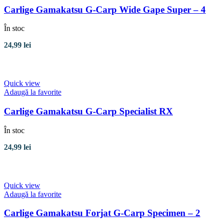
Carlige Gamakatsu G-Carp Wide Gape Super – 4
În stoc
24,99
lei
Adaugă în coș
Quick view
Adaugă la favorite
Carlige Gamakatsu G-Carp Specialist RX
În stoc
24,99
lei
Selectează opțiunile
Quick view
Adaugă la favorite
Carlige Gamakatsu Forjat G-Carp Specimen – 2