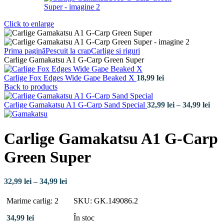
Click to enlarge
Prima pagină
Pescuit la crap
Carlige si riguri
Carlige Gamakatsu A1 G-Carp Green Super
Carlige Fox Edges Wide Gape Beaked X
18,99
lei
Back to products
Inte
Carlige Gamakatsu A1 G-Carp Sand Special
32,99
lei
–
34,99
lei
de
preț
32,9
Carlige Gamakatsu A1 G-Carp
pân
la
Green Super
34,9
Interval
32,99
lei
–
34,99
lei
de
prețuri:
Marime carlig: 2
SKU: GK.149086.2
32,99 lei
până
34,99
lei
În stoc