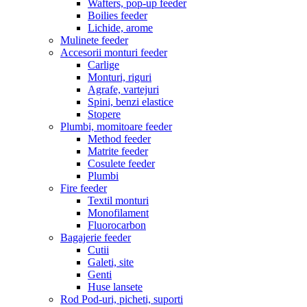
Wafters, pop-up feeder
Boilies feeder
Lichide, arome
Mulinete feeder
Accesorii monturi feeder
Carlige
Monturi, riguri
Agrafe, vartejuri
Spini, benzi elastice
Stopere
Plumbi, momitoare feeder
Method feeder
Matrite feeder
Cosulete feeder
Plumbi
Fire feeder
Textil monturi
Monofilament
Fluorocarbon
Bagajerie feeder
Cutii
Galeti, site
Genti
Huse lansete
Rod Pod-uri, picheti, suporti