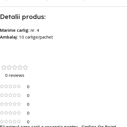
Detalii produs:
Marime carlig:
nr. 4
Ambalaj:
10 carlige/pachet
0 reviews
0
0
0
0
0
Fii primul care scrii o recenzie pentru „Carlige On Point