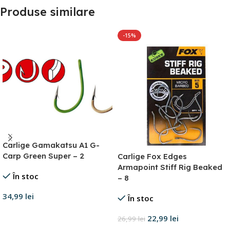
Produse similare
-15%
Carlige Gamakatsu A1 G-
Carp Green Super – 2
Carlige Fox Edges
Armapoint Stiff Rig Beaked
În stoc
– 8
34,99
lei
În stoc
Adaugă în coș
22,99
lei
26,99
lei