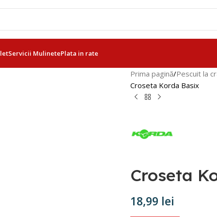
let
Servicii Mulinete
Plata in rate
Prima pagină
Pescuit la c
Croseta Korda Basix
Croseta K
18,99
lei