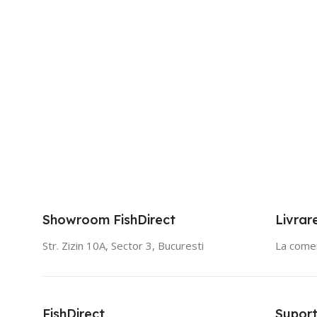
Showroom FishDirect
Livrar
Str. Zizin 10A, Sector 3, Bucuresti
La comen
FishDirect
Suport 