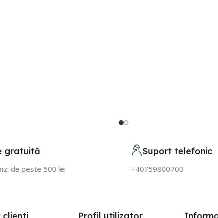
e gratuită
Suport telefonic
zi de peste 500 lei
+40759800700
clienti
Profil utilizator
Informa