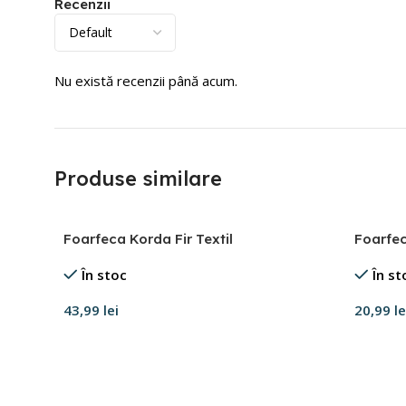
Recenzii
Nu există recenzii până acum.
Produse similare
Foarfeca Korda Fir Textil
Foarfec
În stoc
În st
43,99
lei
20,99
le
Adaugă în coș
Adaugă