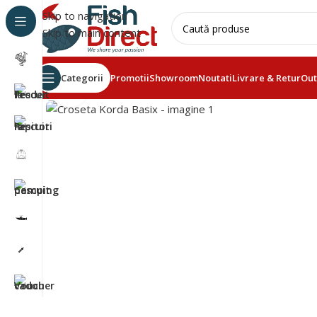
Skip to navigation
Skip to main content
Categorii
Promotii
Showroom
Noutati
Livrare & Retur
Out
Click to enlarge