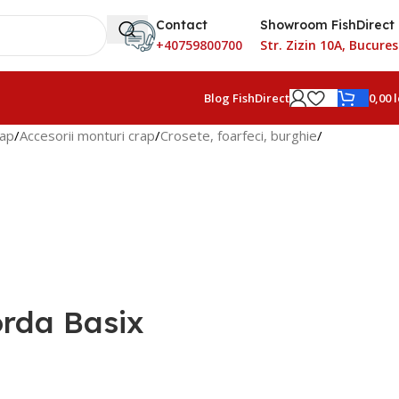
Contact
Showroom FishDirect
+40759800700
Str. Zizin 10A, Bucures
0,00
l
Blog FishDirect
rap
Accesorii monturi crap
Crosete, foarfeci, burghie
orda Basix