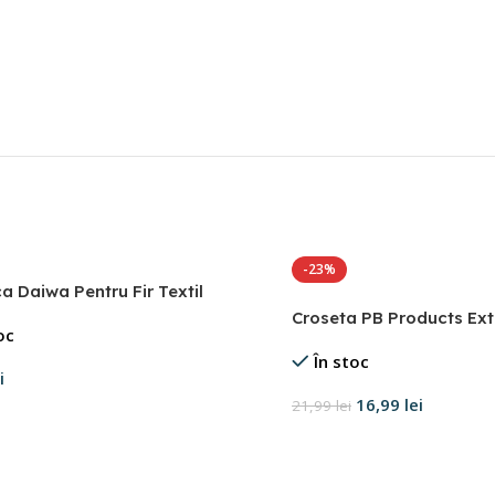
-23%
a Daiwa Pentru Fir Textil
Croseta PB Products Ext
oc
În stoc
i
16,99
lei
21,99
lei
 în coș
Adaugă în coș