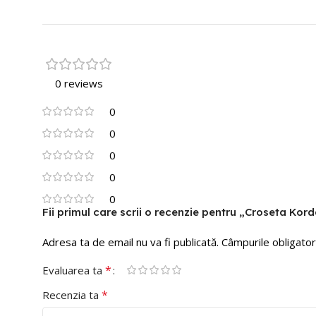
0 reviews
0
0
0
0
0
Fii primul care scrii o recenzie pentru „Croseta Kor
Adresa ta de email nu va fi publicată.
Câmpurile obligator
*
Evaluarea ta
*
Recenzia ta