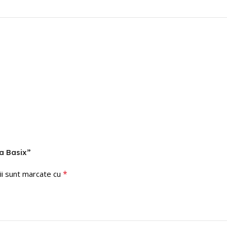
da Basix”
*
ii sunt marcate cu