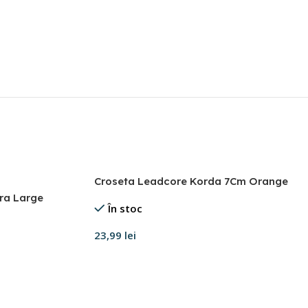
Croseta Leadcore Korda 7Cm Orange
ra Large
În stoc
23,99
lei
Adaugă în coș