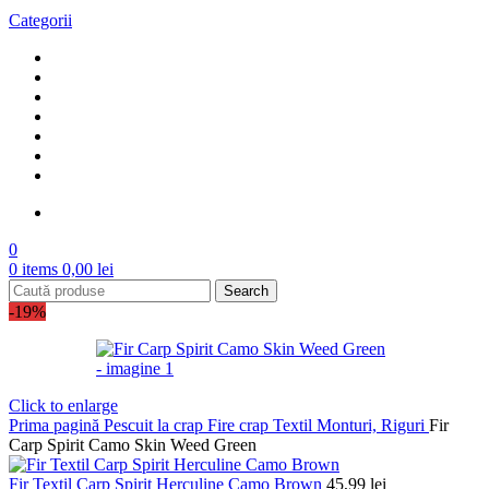
Categorii
Promotii
Showroom
Noutati
Livrare & Retur
Outlet
Servicii Mulinete
Plata in rate
Blog FishDirect
0
0
items
0,00
lei
Search
-19%
Click to enlarge
Prima pagină
Pescuit la crap
Fire crap
Textil Monturi, Riguri
Fir
Carp Spirit Camo Skin Weed Green
Fir Textil Carp Spirit Herculine Camo Brown
45,99
lei