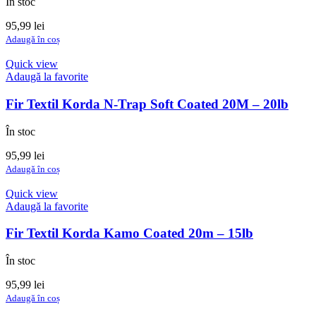
În stoc
alese
în
95,99
lei
pagina
Adaugă în coș
produsului.
Quick view
Adaugă la favorite
Fir Textil Korda N-Trap Soft Coated 20M – 20lb
În stoc
95,99
lei
Adaugă în coș
Quick view
Adaugă la favorite
Fir Textil Korda Kamo Coated 20m – 15lb
În stoc
95,99
lei
Adaugă în coș