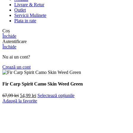
Livrare & Retur
Outlet
Servicii Mulinete
Plata in rate
Coș
Închide
Autentificare
Închide
Nu ai un cont?
Crează un cont
Fir Carp Spirit Camo Skin Weed Green
Prețul
Prețul
67,99
lei
54,99
lei
Selectează opțiunile
inițial
curent
Adaugă la favorite
a
este:
fost:
54,99 lei.
67,99 lei.