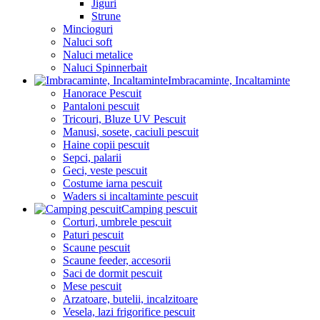
Jiguri
Strune
Mincioguri
Naluci soft
Naluci metalice
Naluci Spinnerbait
Imbracaminte, Incaltaminte
Hanorace Pescuit
Pantaloni pescuit
Tricouri, Bluze UV Pescuit
Manusi, sosete, caciuli pescuit
Haine copii pescuit
Sepci, palarii
Geci, veste pescuit
Costume iarna pescuit
Waders si incaltaminte pescuit
Camping pescuit
Corturi, umbrele pescuit
Paturi pescuit
Scaune pescuit
Scaune feeder, accesorii
Saci de dormit pescuit
Mese pescuit
Arzatoare, butelii, incalzitoare
Vesela, lazi frigorifice pescuit