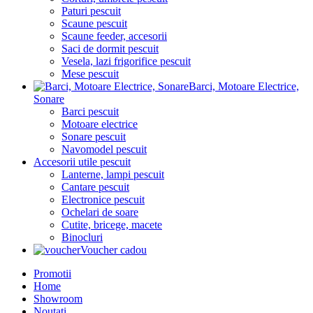
Paturi pescuit
Scaune pescuit
Scaune feeder, accesorii
Saci de dormit pescuit
Vesela, lazi frigorifice pescuit
Mese pescuit
Barci, Motoare Electrice,
Sonare
Barci pescuit
Motoare electrice
Sonare pescuit
Navomodel pescuit
Accesorii utile pescuit
Lanterne, lampi pescuit
Cantare pescuit
Electronice pescuit
Ochelari de soare
Cutite, bricege, macete
Binocluri
Voucher cadou
Promotii
Home
Showroom
Noutati