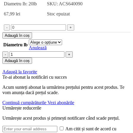
67,99 lei.
Diametru lb: 20lb
SKU: ACS640090
Carp
Spirit
67,99
lei
Stoc epuizat
Camo
Skin
Weed
Cantitate
Green
Fir
Adaugă în coș
Carp
Spirit
Diametru lb
Anulează
Camo
Skin
Cantitate
Weed
Fir
Adaugă în coș
Green
Carp
Spirit
Adaugă la favorite
Camo
Te-ai abonat la notificări cu succes
Skin
Weed
Acum sunteți abonat la urmărirea prețului pentru acest produs. Te
Green
vom anunța dacă prețul scade.
Continuă cumpărăturile
Vezi abonările
Urmărește reducerile
Urmărește acest produs și primești notificare când scade prețul.
Am citit și sunt de acord cu