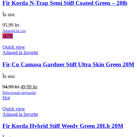
variații.
69,99 lei
Fir Korda N-Trap Semi Stiff Coated Green – 20lb
Opțiunile
pot
În stoc
fi
alese
95,99
lei
în
Adaugă în coș
pagina
-47%
produsului.
Quick view
Adaugă la favorite
Fir Cu Camasa Gardner Stiff Ultra Skin Green 20M
În stoc
Prețul
Prețul
94,99
lei
49,99
lei
inițial
Acest
curent
Selectează opțiunile
a
produs
este:
Hot
fost:
are
49,99 lei.
94,99 lei.
mai
Quick view
multe
Adaugă la favorite
variații.
Opțiunile
Fir Korda Hybrid Stiff Weedy Green 20Lb 20M
pot
fi