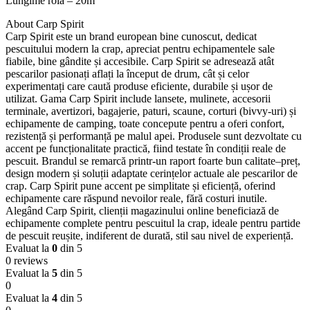
Lungime rola – 20m
About Carp Spirit
Carp Spirit este un brand european bine cunoscut, dedicat
pescuitului modern la crap, apreciat pentru echipamentele sale
fiabile, bine gândite și accesibile. Carp Spirit se adresează atât
pescarilor pasionați aflați la început de drum, cât și celor
experimentați care caută produse eficiente, durabile și ușor de
utilizat. Gama Carp Spirit include lansete, mulinete, accesorii
terminale, avertizori, bagajerie, paturi, scaune, corturi (bivvy-uri) și
echipamente de camping, toate concepute pentru a oferi confort,
rezistență și performanță pe malul apei. Produsele sunt dezvoltate cu
accent pe funcționalitate practică, fiind testate în condiții reale de
pescuit. Brandul se remarcă printr-un raport foarte bun calitate–preț,
design modern și soluții adaptate cerințelor actuale ale pescarilor de
crap. Carp Spirit pune accent pe simplitate și eficiență, oferind
echipamente care răspund nevoilor reale, fără costuri inutile.
Alegând Carp Spirit, clienții magazinului online beneficiază de
echipamente complete pentru pescuitul la crap, ideale pentru partide
de pescuit reușite, indiferent de durată, stil sau nivel de experiență.
Evaluat la
0
din 5
0 reviews
Evaluat la
5
din 5
0
Evaluat la
4
din 5