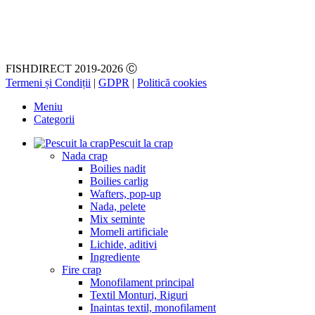
FISHDIRECT 2019-2026 Ⓒ
Termeni și Condiții
|
GDPR
|
Politică cookies
Meniu
Categorii
Pescuit la crap
Nada crap
Boilies nadit
Boilies carlig
Wafters, pop-up
Nada, pelete
Mix seminte
Momeli artificiale
Lichide, aditivi
Ingrediente
Fire crap
Monofilament principal
Textil Monturi, Riguri
Inaintas textil, monofilament