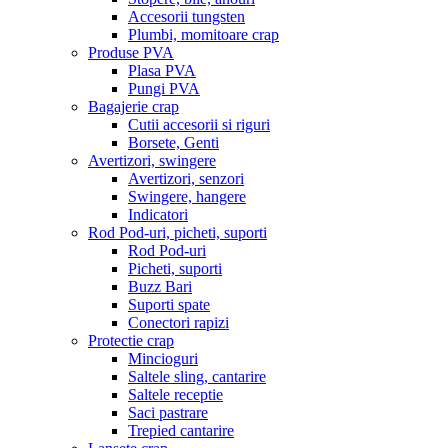
Accesorii tungsten
Plumbi, momitoare crap
Produse PVA
Plasa PVA
Pungi PVA
Bagajerie crap
Cutii accesorii si riguri
Borsete, Genti
Avertizori, swingere
Avertizori, senzori
Swingere, hangere
Indicatori
Rod Pod-uri, picheti, suporti
Rod Pod-uri
Picheti, suporti
Buzz Bari
Suporti spate
Conectori rapizi
Protectie crap
Mincioguri
Saltele sling, cantarire
Saltele receptie
Saci pastrare
Trepied cantarire