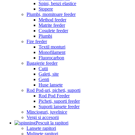
Spini, benzi elastice
Stopere
Plumbi, momitoare feeder
Method feeder
Matrite feeder
Cosulete feeder
Plumbi
Fire feeder
Textil monturi
Monofilament
Fluorocarbon
Bagajerie feeder
Cutii
Galeti, site
Genti
Huse lansete
Rod Pod-uri, picheti, suporti
Rod Pod Feeder
Picheti, suporti feeder
Suporti lansete feeder
Mincioguri, juvelnice
Vergi si accesorii
Pescuit la rapitori
Lansete rapitori
Mulinete rapitori