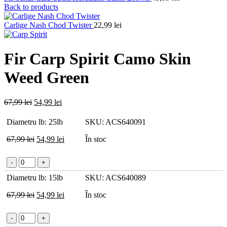
Back to products
Carlige Nash Chod Twister
22,99
lei
Fir Carp Spirit Camo Skin
Weed Green
Prețul
Prețul
67,99
lei
54,99
lei
inițial
curent
a
este:
Diametru lb: 25lb
SKU: ACS640091
fost:
54,99 lei.
67,99 lei.
Prețul
Prețul
67,99
lei
54,99
lei
În stoc
inițial
curent
a
este:
Cantitate
fost:
54,99 lei.
Fir
67,99 lei.
Diametru lb: 15lb
SKU: ACS640089
Carp
Spirit
Prețul
Prețul
67,99
lei
54,99
lei
În stoc
Camo
inițial
curent
Skin
a
este:
Weed
Cantitate
fost:
54,99 lei.
Green
Fir