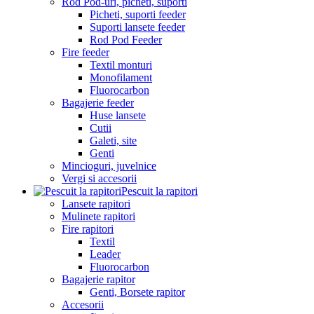
Rod Pod-uri, picheti, suporti
Picheti, suporti feeder
Suporti lansete feeder
Rod Pod Feeder
Fire feeder
Textil monturi
Monofilament
Fluorocarbon
Bagajerie feeder
Huse lansete
Cutii
Galeti, site
Genti
Mincioguri, juvelnice
Vergi si accesorii
Pescuit la rapitori
Lansete rapitori
Mulinete rapitori
Fire rapitori
Textil
Leader
Fluorocarbon
Bagajerie rapitor
Genti, Borsete rapitor
Accesorii