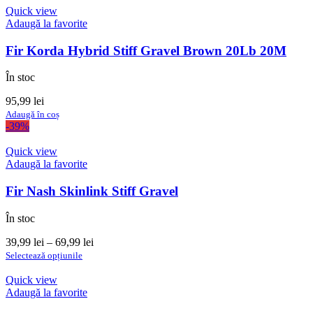
Quick view
Adaugă la favorite
Fir Korda Hybrid Stiff Gravel Brown 20Lb 20M
În stoc
95,99
lei
Adaugă în coș
-39%
Quick view
Adaugă la favorite
Fir Nash Skinlink Stiff Gravel
În stoc
Interval
39,99
lei
–
69,99
lei
Acest
de
Selectează opțiunile
produs
prețuri:
are
39,99 lei
Quick view
mai
până
Adaugă la favorite
multe
la