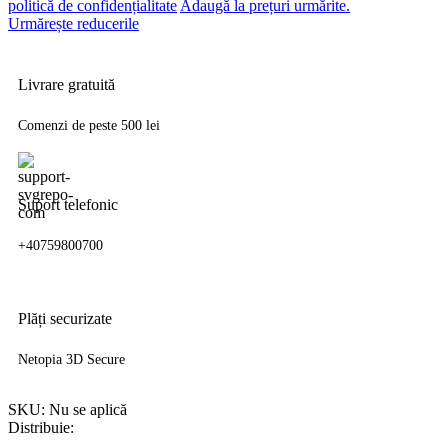
politică de confidențialitate
Adaugă la prețuri urmărite.
Urmărește reducerile
Livrare gratuită
Comenzi de peste 500 lei
Suport telefonic
+40759800700
Plăți securizate
Netopia 3D Secure
SKU:
Nu se aplică
Distribuie: