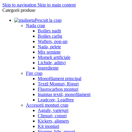
Skip to navigation
Skip to main content
Categorii produse
Pescuit la crap
Nada crap
Boilies nadit
Boilies carlig
Wafters, pop-up
Nada, pelete
Mix seminte
Momeli artificiale
Lichide, aditivi
Ingrediente
Fire crap
Monofilament principal
Textil Monturi, Riguri
Fluorocarbon monturi
Inaintas textil, monofilament
Leadcore, Leadfree
Accesorii monturi crap
Agrafe, vartejuri
Clipsuri, conuri
Kickers, aligners
Kit monturi
Stopere, bile, anouri