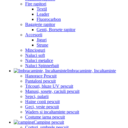
Fire rapitori
Textil
Leader
Fluorocarbon
Bagajerie rapitor
Genti, Borsete rapitor
Accesorii
Jiguri
Strune
Mincioguri
Naluci soft
Naluci metalice
Naluci Spinnerbait
Imbracaminte, Incaltaminte
Hanorace Pescuit
Pantaloni pescuit
Tricouri, bluze UV pescuit
Manusi, sosete, caciuli pescuit
Sepci, palarii
Haine copii pescuit
Geci, veste pescuit
Waders si incaltaminte pescuit
Costume iarna pescuit
Camping pescuit
Corturi, umbrele pescuit