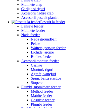
Lansete crap
Mulinete crap
Carlige si riguri
Accesorii nadire crap
Accesorii pescuit plantat
Pescuit la feeder
Lansete feeder
Mulinete feeder
Nada feeder
Nada groundbait
Pelete
Wafters, pop-up feeder
Lichide, arome
Boilies feeder
Accesorii monturi feeder
Carlige
Monturi, riguri
Agrafe, vartejuri
Spini, benzi elastice
Stopere
Plumbi, momitoare feeder
Method feeder
Matrite feeder
Cosulete feeder
Plumbi feeder