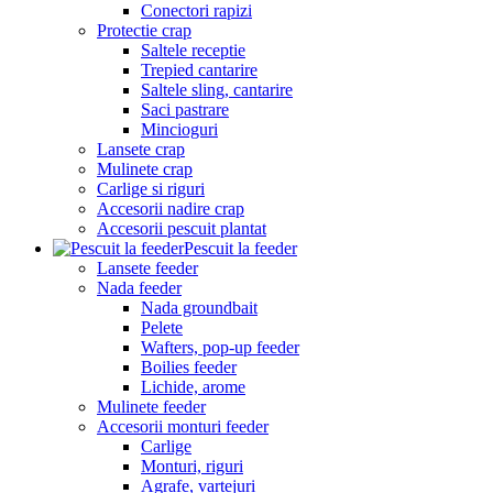
Conectori rapizi
Protectie crap
Saltele receptie
Trepied cantarire
Saltele sling, cantarire
Saci pastrare
Mincioguri
Lansete crap
Mulinete crap
Carlige si riguri
Accesorii nadire crap
Accesorii pescuit plantat
Pescuit la feeder
Lansete feeder
Nada feeder
Nada groundbait
Pelete
Wafters, pop-up feeder
Boilies feeder
Lichide, arome
Mulinete feeder
Accesorii monturi feeder
Carlige
Monturi, riguri
Agrafe, vartejuri