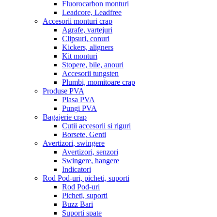
Fluorocarbon monturi
Leadcore, Leadfree
Accesorii monturi crap
Agrafe, vartejuri
Clipsuri, conuri
Kickers, aligners
Kit monturi
Stopere, bile, anouri
Accesorii tungsten
Plumbi, momitoare crap
Produse PVA
Plasa PVA
Pungi PVA
Bagajerie crap
Cutii accesorii si riguri
Borsete, Genti
Avertizori, swingere
Avertizori, senzori
Swingere, hangere
Indicatori
Rod Pod-uri, picheti, suporti
Rod Pod-uri
Picheti, suporti
Buzz Bari
Suporti spate