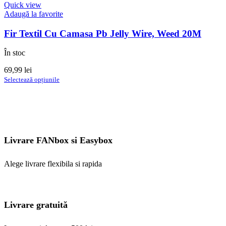
Quick view
Adaugă la favorite
Fir Textil Cu Camasa Pb Jelly Wire, Weed 20M
În stoc
69,99
lei
Acest
Selectează opțiunile
produs
are
mai
multe
variații.
Opțiunile
Livrare FANbox si Easybox
pot
fi
alese
Alege livrare flexibila si rapida
în
pagina
produsului.
Livrare gratuită