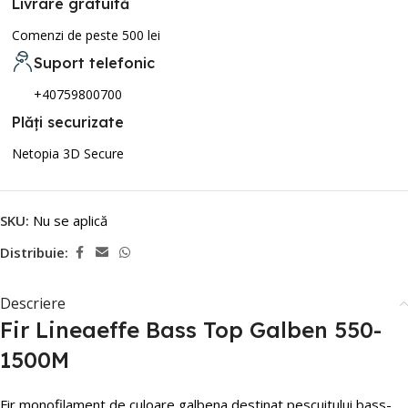
Livrare gratuită
Comenzi de peste 500 lei
Suport telefonic
+40759800700
Plăți securizate
Netopia 3D Secure
SKU:
Nu se aplică
Distribuie:
Descriere
Fir Lineaeffe Bass Top Galben 550-
1500M
Fir monofilament de culoare galbena destinat pescuitului bass-