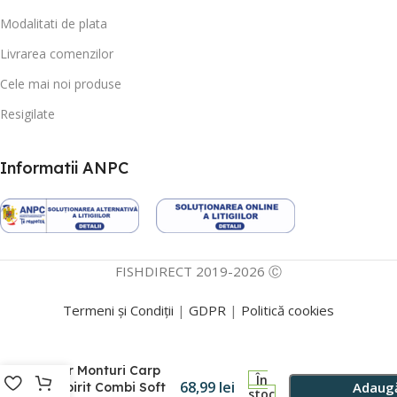
Modalitati de plata
Livrarea comenzilor
Cele mai noi produse
Resigilate
Informatii ANPC
FISHDIRECT 2019-2026 Ⓒ
Termeni și Condiții
|
GDPR
|
Politică cookies
Fir Monturi Carp
În
68,99
lei
Adaugă
Spirit Combi Soft
stoc