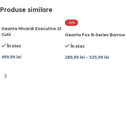
Produse similare
-30%
Geanta Mivardi Executive 13
Cutii
Geanta Fox R-Series Barrow
În stoc
În stoc
499,99
lei
289,99
lei
–
535,99
lei
Adaugă în coș
Selectează opțiunile