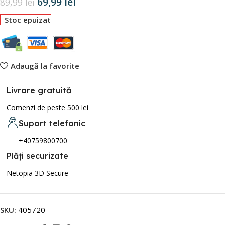
69,99
lei
89,99
lei
Stoc epuizat
Adaugă la favorite
Livrare gratuită
Comenzi de peste 500 lei
Suport telefonic
+40759800700
Plăți securizate
Netopia 3D Secure
SKU:
405720