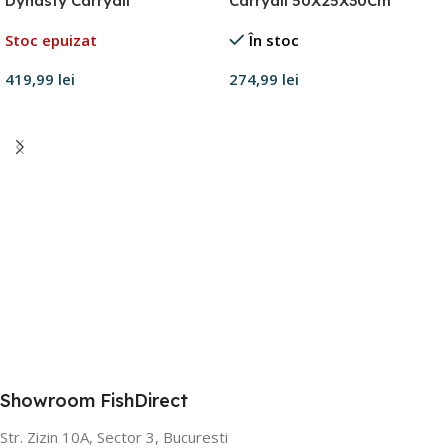
Dynasty Carryall
Carryall 50X25X30Cm
Stoc epuizat
În stoc
419,99
lei
274,99
lei
Citește mai mult
Adaugă în coș
Showroom FishDirect
Str. Zizin 10A, Sector 3, Bucuresti