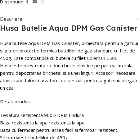
Distribuie:
Descriere
Husa Butelie Aqua DPM Gas Canister
Husa butelie Aqua DPM Gas Canister, p
roiectata pentru a gazdui
si a oferi protectie termica buteliilor de gaz standard cu filet de
450g. Este compatibila cu butelia cu filet
Coleman C500
Husa este prevazuta cu doua bucle elastice pe partea laterala,
pentru depozitarea brichetei si a unei linguri. Accesorii necesare
atunci cand folositi arzatorul de pescuit pentru a gati sau pregati
un ceai.
Detalii produs:
Tesatura rezistenta 900D DPM Endura
Baza rezistenta la apa rezistenta la apa
B
aza cu fermoar pentru acces facil
si f
ermoar rezistent
.
Se potriveste buteliilor de 450g