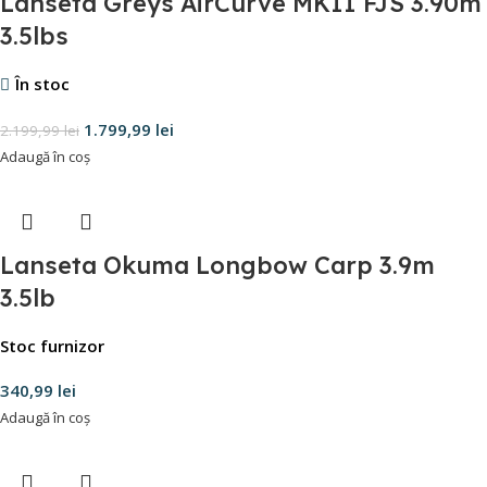
Lanseta Greys AirCurve MKII FJS 3.90m
3.5lbs
În stoc
1.799,99
lei
2.199,99
lei
Adaugă în coș
Lanseta Okuma Longbow Carp 3.9m
3.5lb
Stoc furnizor
340,99
lei
Adaugă în coș