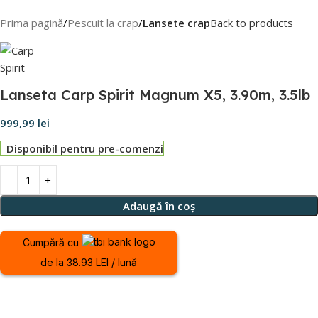
Prima pagină
Pescuit la crap
Lansete crap
Back to products
Lanseta Carp Spirit Magnum X5, 3.90m, 3.5lb
999,99
lei
Disponibil pentru pre-comenzi
Adaugă în coș
Cumpără cu
de la 38.93 LEI / lună