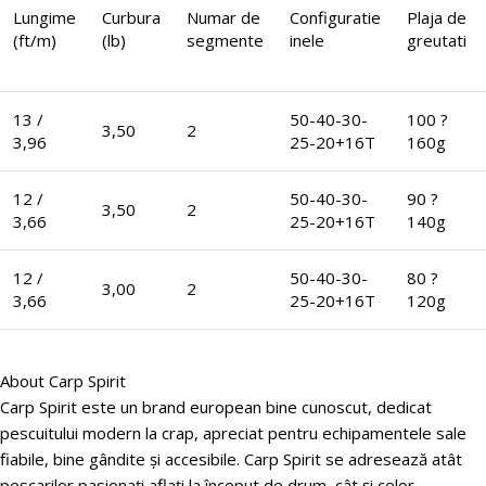
Lungime
Curbura
Numar de
Configuratie
Plaja de
(ft/m)
(lb)
segmente
inele
greutati
13 /
50-40-30-
100 ?
3,50
2
3,96
25-20+16T
160g
12 /
50-40-30-
90 ?
3,50
2
3,66
25-20+16T
140g
12 /
50-40-30-
80 ?
3,00
2
3,66
25-20+16T
120g
About Carp Spirit
Carp Spirit este un brand european bine cunoscut, dedicat
pescuitului modern la crap, apreciat pentru echipamentele sale
fiabile, bine gândite și accesibile. Carp Spirit se adresează atât
pescarilor pasionați aflați la început de drum, cât și celor