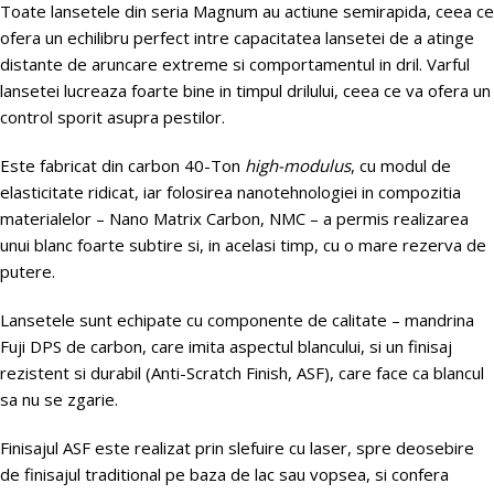
Toate lansetele din seria Magnum au actiune semirapida, ceea ce
ofera un echilibru perfect intre capacitatea lansetei de a atinge
distante de aruncare extreme si comportamentul in dril. Varful
lansetei lucreaza foarte bine in timpul drilului, ceea ce va ofera un
control sporit asupra pestilor.
Este fabricat din carbon 40-Ton
high-modulus
, cu modul de
elasticitate ridicat, iar folosirea nanotehnologiei in compozitia
materialelor – Nano Matrix Carbon, NMC – a permis realizarea
unui blanc foarte subtire si, in acelasi timp, cu o mare rezerva de
putere.
Lansetele sunt echipate cu componente de calitate – mandrina
Fuji DPS de carbon, care imita aspectul blancului, si un finisaj
rezistent si durabil (Anti-Scratch Finish, ASF), care face ca blancul
sa nu se zgarie.
Finisajul ASF este realizat prin slefuire cu laser, spre deosebire
de finisajul traditional pe baza de lac sau vopsea, si confera