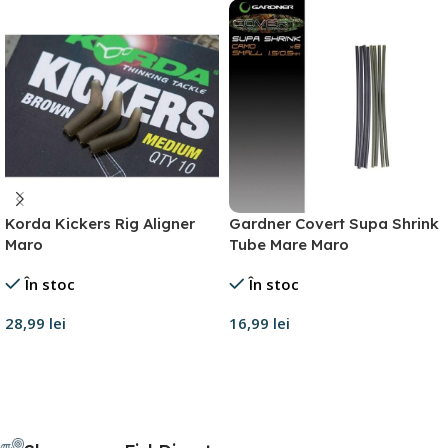
Korda Kickers Rig Aligner
Gardner Covert Supa Shrink
Maro
Tube Mare Maro
În stoc
În stoc
28,99
lei
16,99
lei
Selectează opțiunile
Adaugă în coș