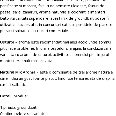
panificatie si morarit, fainuri de seminte uleioase, fainuri de
peste, sare, zaharuri, arome naturale si coloranti alimentari.
Datorita calitatii superioare, acest mix de groundbait poate fi
utilizat cu succes atat in concursuri cat si in partidele de placere,
pe rauri salbatice sau lacuri comerciale.
Usturoi
– aroma este recomandat mai ales acolo unde somnul
pitic face probleme. In urma testelor s-a ajuns la concluzia ca la
varianta cu aroma de usturoi, activitatea somnului pitic in jurul
monturii era mult mai scazuta.
Natural Mix Aroma
– este o combinatie de trei arome naturale
care ii dau un gust foarte placut, fiind foarte apreciata de crapii si
carasii salbatici.
Detalii produs:
Tip nada: groundbait;
Contine pelete sfaramate;