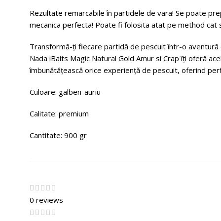
Rezultate remarcabile în partidele de vara! Se poate prep
mecanica perfecta! Poate fi folosita atat pe method cat 
Transformă-ți fiecare partidă de pescuit într-o aventură
Nada iBaits Magic Natural Gold Amur si Crap îți oferă ac
îmbunătățească orice experiență de pescuit, oferind perf
Culoare: galben-auriu
Calitate: premium
Cantitate: 900 gr
0 reviews