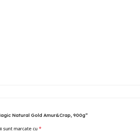
s Magic Natural Gold Amur&Crap, 900g”
*
ii sunt marcate cu