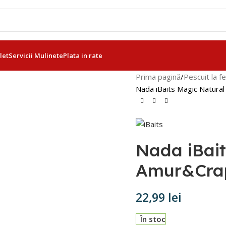
let
Servicii Mulinete
Plata in rate
Prima pagină
Pescuit la f
Nada iBaits Magic Natura
Nada iBait
Amur&Crap
22,99
lei
În stoc