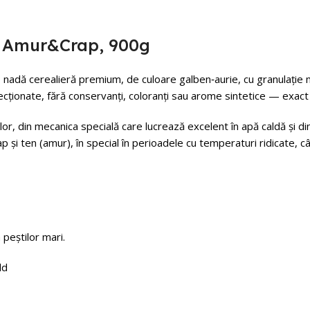
d Amur&Crap, 900g
adă cerealieră premium, de culoare galben‑aurie, cu granulație m
ecționate, fără conservanți, coloranți sau arome sintetice — exact
r, din mecanica specială care lucrează excelent în apă caldă și din
ap și ten (amur), în special în perioadele cu temperaturi ridicate, câ
 peștilor mari.
ld