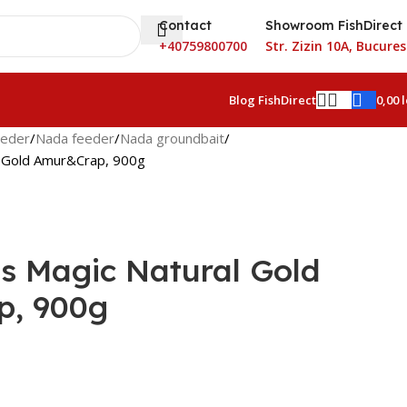
Contact
Showroom FishDirect
+40759800700
Str. Zizin 10A, Bucures
0,00
l
Blog FishDirect
eeder
Nada feeder
Nada groundbait
l Gold Amur&Crap, 900g
s Magic Natural Gold
, 900g