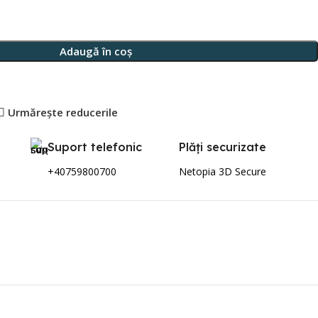
Adaugă în coș
Urmărește reducerile
Suport telefonic
Plăți securizate
+40759800700
Netopia 3D Secure