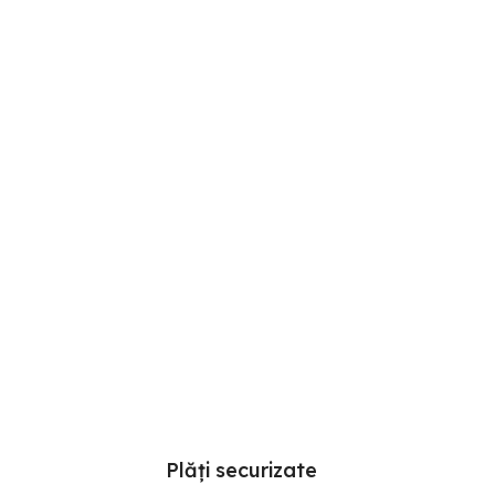
Adaugă în coș
Plăți securizate