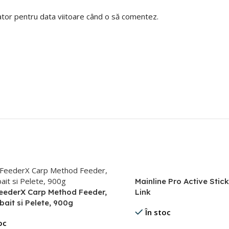
gator pentru data viitoare când o să comentez.
Mainline Pro Active Stic
eederX Carp Method Feeder,
Link
ait si Pelete, 900g
În stoc
oc