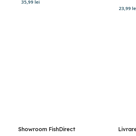
35,99
lei
23,99
le
Adaugă în coș
Adaugă
Showroom FishDirect
Livrar