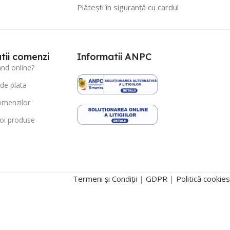
Plătești în siguranță cu cardul
tii comenzi
Informatii ANPC
d online?
 de plata
omenzilor
oi produse
Termeni și Condiții
|
GDPR
|
Politică cookies