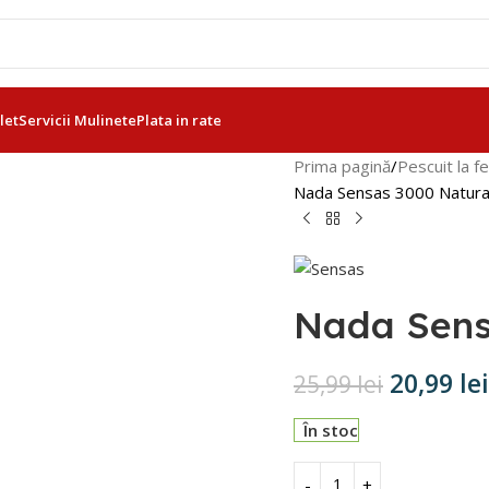
let
Servicii Mulinete
Plata in rate
Prima pagină
Pescuit la f
Nada Sensas 3000 Natural
Nada Sens
20,99
lei
25,99
lei
În stoc