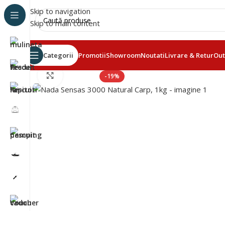
Skip to navigation
Skip to main content
Categorii
Promotii
Showroom
Noutati
Livrare & Retur
Out
Click to enlarge
-19%