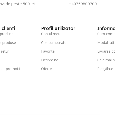
zi de peste 500 lei
+40759800700
clienti
Profil utilizator
Informa
 produse
Contul meu
Cum coman
e produse
Cos cumparaturi
Modalitati
 retur
Favorite
Livrarea c
Despre noi
Cele mai n
nt promotii
Oferte
Resigilate