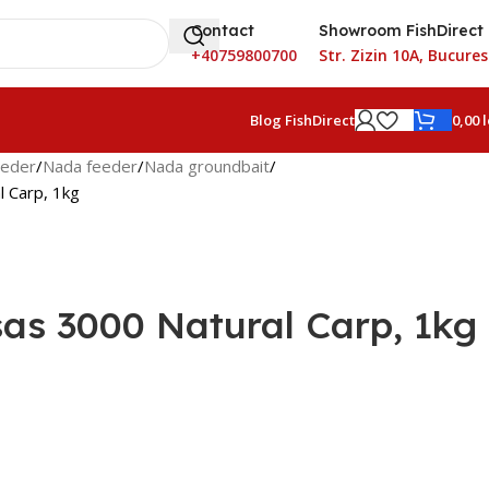
Contact
Showroom FishDirect
+40759800700
Str. Zizin 10A, Bucures
0,00
l
Blog FishDirect
eeder
Nada feeder
Nada groundbait
 Carp, 1kg
as 3000 Natural Carp, 1kg