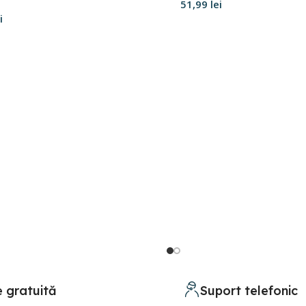
51,99
lei
i
Adaugă în coș
 în coș
e gratuită
Suport telefonic