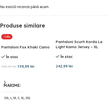
Nu există recenzii până acum.
Produse similare
-14%
Pantaloni Scurti Korda Le
Light Kamo Jersey – XL
Pantaloni Fox Khaki Camo
În stoc
În stoc
242,99
lei
159,99
lei
186,99
lei
Adaugă în coș
Selectează opțiunile
MARIME
3XL
,
L
,
M
,
S
,
XL
,
XXL