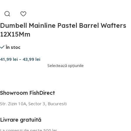
Dumbell Mainline Pastel Barrel Wafters
12X15Mm
În stoc
41,99
lei
–
43,99
lei
Selectează opțiunile
Showroom FishDirect
Str. Zizin 10A, Sector 3, Bucuresti
Livrare gratuită
La comenzi de peste 500 lei