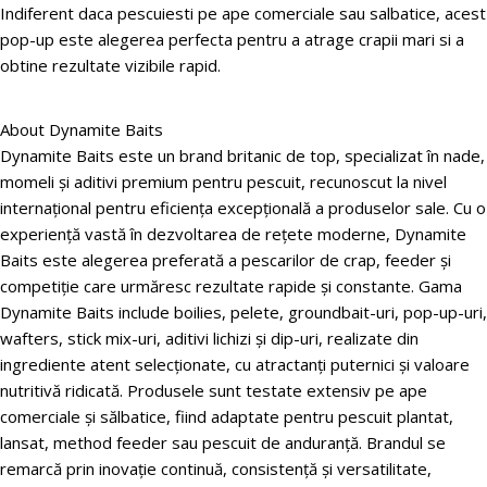
Indiferent daca pescuiesti pe ape comerciale sau salbatice, acest
pop-up este alegerea perfecta pentru a atrage crapii mari si a
obtine rezultate vizibile rapid.
About Dynamite Baits
Dynamite Baits este un brand britanic de top, specializat în nade,
momeli și aditivi premium pentru pescuit, recunoscut la nivel
internațional pentru eficiența excepțională a produselor sale. Cu o
experiență vastă în dezvoltarea de rețete moderne, Dynamite
Baits este alegerea preferată a pescarilor de crap, feeder și
competiție care urmăresc rezultate rapide și constante. Gama
Dynamite Baits include boilies, pelete, groundbait-uri, pop-up-uri,
wafters, stick mix-uri, aditivi lichizi și dip-uri, realizate din
ingrediente atent selecționate, cu atractanți puternici și valoare
nutritivă ridicată. Produsele sunt testate extensiv pe ape
comerciale și sălbatice, fiind adaptate pentru pescuit plantat,
lansat, method feeder sau pescuit de anduranță. Brandul se
remarcă prin inovație continuă, consistență și versatilitate,