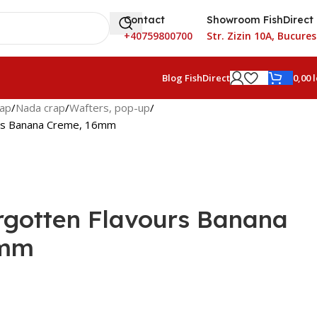
Contact
Showroom FishDirect
+40759800700
Str. Zizin 10A, Bucures
0,00
l
Blog FishDirect
rap
Nada crap
Wafters, pop-up
urs Banana Creme, 16mm
rgotten Flavours Banana
6mm