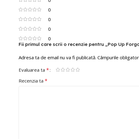
0
0
0
0
Fii primul care scrii o recenzie pentru „Pop Up For
Adresa ta de email nu va fi publicată.
Câmpurile obligator
*
Evaluarea ta
*
Recenzia ta