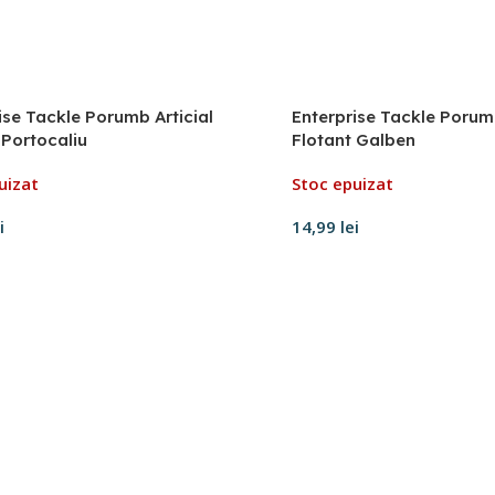
ise Tackle Porumb Articial
Enterprise Tackle Porumb
 Portocaliu
Flotant Galben
uizat
Stoc epuizat
i
14,99
lei
e mai mult
Citește mai mult