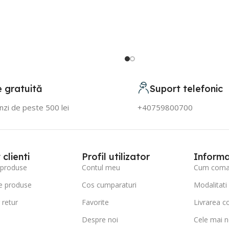
e gratuită
Suport telefonic
zi de peste 500 lei
+40759800700
clienti
Profil utilizator
Informa
 produse
Contul meu
Cum coman
e produse
Cos cumparaturi
Modalitati
 retur
Favorite
Livrarea c
Despre noi
Cele mai n