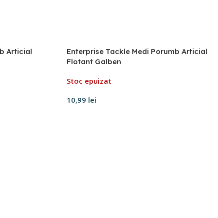
 Articial
Enterprise Tackle Medi Porumb Articial
Flotant Galben
Stoc epuizat
10,99
lei
Citește mai mult