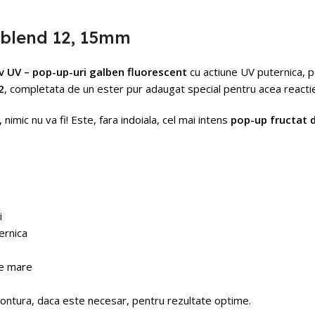
rblend 12, 15mm
v UV – pop-up-uri galben fluorescent
cu actiune UV puternica, pe
2
, completata de un ester pur adaugat special pentru acea reactie 
imic nu va fi! Este, fara indoiala, cel mai intens
pop-up fructat 
i
ernica
ie mare
za montura, daca este necesar, pentru rezultate optime.