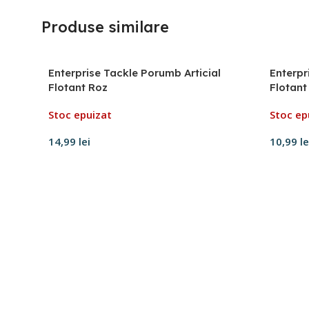
Produse similare
Enterprise Tackle Porumb Articial
Enterpr
Flotant Roz
Flotant
Stoc epuizat
Stoc ep
14,99
lei
10,99
le
Citește mai mult
Citeșt