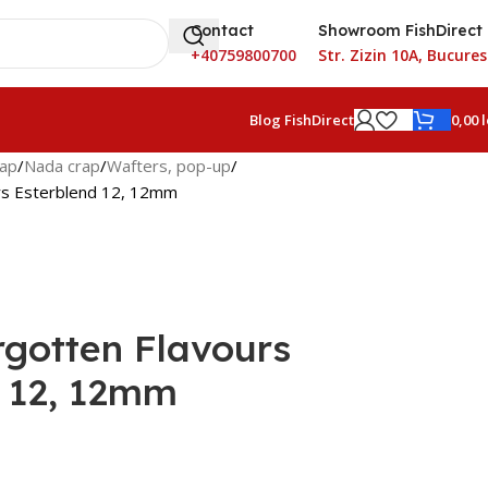
Contact
Showroom FishDirect
+40759800700
Str. Zizin 10A, Bucures
0,00
l
Blog FishDirect
rap
Nada crap
Wafters, pop-up
rs Esterblend 12, 12mm
gotten Flavours
d 12, 12mm