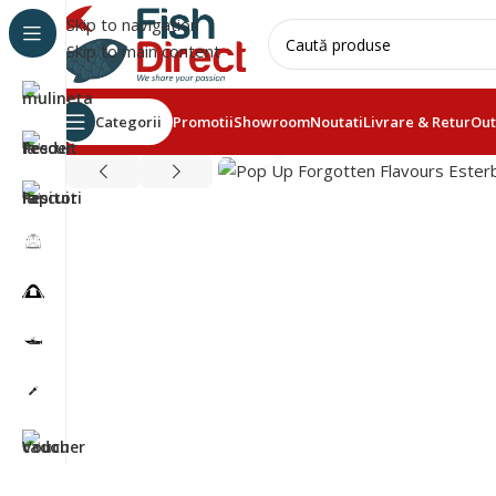
Skip to navigation
Skip to main content
Categorii
Promotii
Showroom
Noutati
Livrare & Retur
Out
Click to enlarge