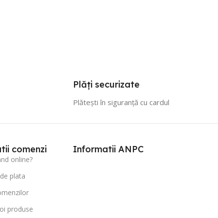
Plăți securizate
Plătești în siguranță cu cardul
tii comenzi
Informatii ANPC
d online?
 de plata
omenzilor
oi produse