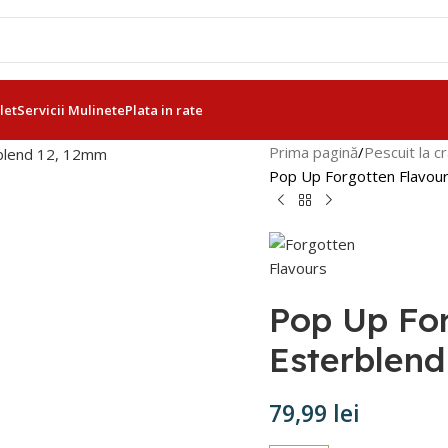
let
Servicii Mulinete
Plata in rate
Prima pagină
Pescuit la c
Pop Up Forgotten Flavou
Pop Up For
Esterblen
79,99
lei