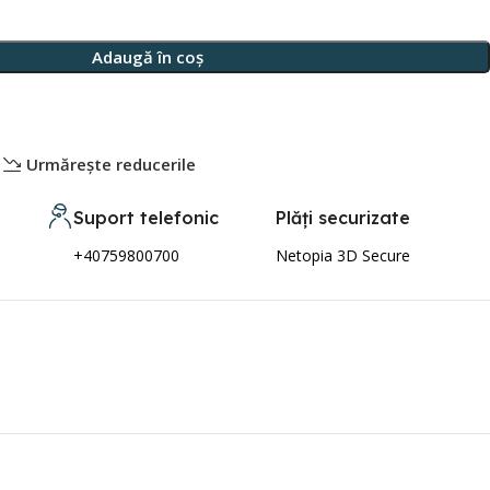
Adaugă în coș
Urmărește reducerile
Suport telefonic
Plăți securizate
+40759800700
Netopia 3D Secure