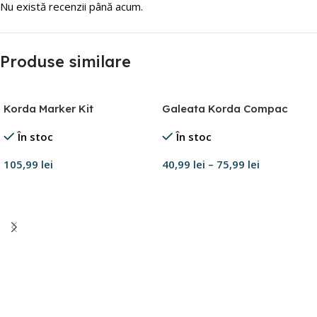
Nu există recenzii până acum.
Produse similare
Korda Marker Kit
Galeata Korda Compac
În stoc
În stoc
105,99
lei
40,99
lei
–
75,99
lei
Adaugă în coș
Selectează opțiunile